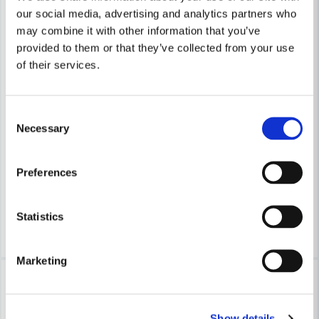
our social media, advertising and analytics partners who
may combine it with other information that you’ve
provided to them or that they’ve collected from your use
of their services.
Skicka fråga
COBOLT
COBOLT
Consent
Cobolt Badtunnefrässats R=18,3 S=12
Cobolt Spröjs & Bågfräs "Antik
Necessary
Selection
3 042 kr
2 448 kr
3 263 kr
2 626 kr
Preferences
Leveranstid ifrån leverantör ca
Leveranstid ifrån leverantör ca
3-7 arbetsdagar
3-7 arbetsdagar
Statistics
Köp
Köp
Marketing
-7%
-7%
Show details