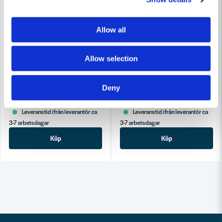
Allow all
Allow selection
COBOLT
COBOLT
Cobolt Kontraprofilfräs-Sats R=10, Not=6 S=8
Cobolt Badkarsfrässats R=13 
Deny
2 838 kr
3 012 kr
3 044 kr
3 230 kr
Leveranstid ifrån leverantör ca
Leveranstid ifrån leverantör ca
3-7 arbetsdagar
3-7 arbetsdagar
Köp
Köp