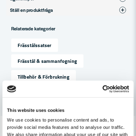
Ställ en produktfråga
Produkttyp
Frässatser
question
Fråga oss något om denna produkten...
Relaterade kategorier
Frässtålssatser
name
Namn
Frässtål & sammanfogning
Tillbehör & Förbrukning
email
Mejladress
Andra produkter i kategorin
Ja, ni får publicera min fråga
This website uses cookies
We use cookies to personalise content and ads, to
-7%
-7%
provide social media features and to analyse our traffic.
We also share information about your use of our site with