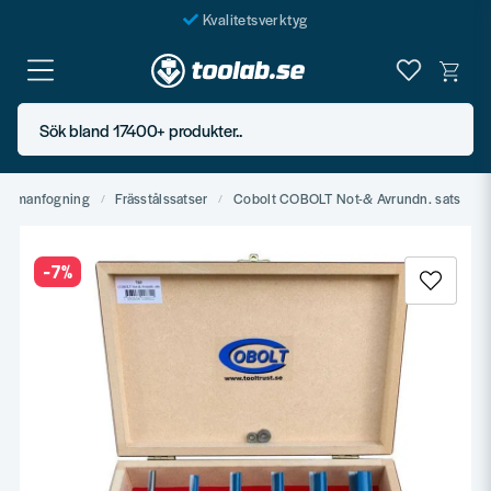
Kvalitetsverktyg
Fraktfritt över 999 SEK*
En järnhandel för alla
Sök bland 17400+ produkter..
Butik i Göteborg
 sammanfogning
Frässtålssatser
Cobolt COBOLT Not-& Avrundn. sats
-
7
%