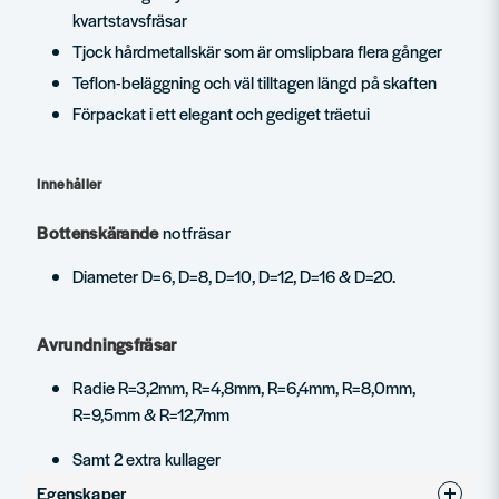
kvartstavsfräsar
Tjock hårdmetallskär som är omslipbara flera gånger
Teflon-beläggning och väl tilltagen längd på skaften
Förpackat i ett elegant och gediget träetui
Innehåller
Bottenskärande
notfräsar
Diameter D=6, D=8, D=10, D=12, D=16 & D=20.
Avrundningsfräsar
Radie R=3,2mm, R=4,8mm, R=6,4mm, R=8,0mm,
R=9,5mm & R=12,7mm
Samt 2 extra kullager
Egenskaper