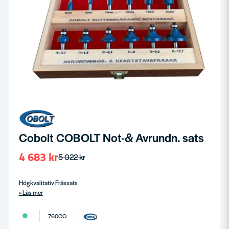
Cobolt COBOLT Not-& Avrundn. sats
4 683 kr
5 022 kr
Högkvalitativ Frässats
Läs mer
760CO