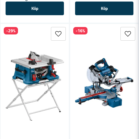
Butiken svarade
Hej!
Köp
Köp
Ja dom säljes styckvis så ifall du behöver 2 köper man 2
eller om du har en som är skadad så kan du endast köpa 1st.
-29%
-16%