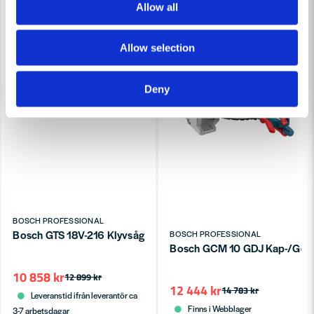
Butiken svarade
Allow all
Hej Anders
Skicka fråga
Maskinhållarna ifrån Bosch säljes styckvis. VI har gjort lite
justeringar i texterna nu också för att förtydliga detta 👍
Allow selection
//toolab.se
Deny
Oscar Fred frågade
för 10 månader sedan
Passar den även GTA 3700?
Butiken svarade
Hej.
Nej tyvärr finns den ej kvar längre,
Jag kan tyvärr inte se om dessa är kompatibla men jag tror
ej
det då Bosch inte nämner detta.
BOSCH PROFESSIONAL
// toolab.se
Bosch GTS 18V-216 Klyvsåg 18V BITURBO 216mm (utan batteri
BOSCH PROFESSIONAL
Bosch GCM 10 GDJ Kap-/Ge
Dennis frågade
för 1 år sedan
10 858 kr
Säljs dessa styckvis eller parvis? Detta framgår inte i
12 899 kr
12 444 kr
beskrivningen.
14 783 kr
Leveranstid ifrån leverantör ca
Finns i Webblager
3-7 arbetsdagar