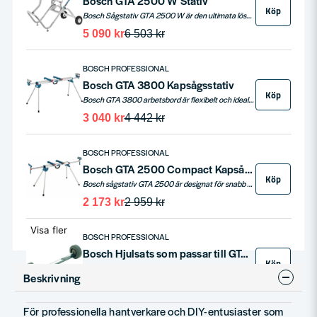
Bosch GTA 2500 W Stativ
Köp
Bosch Sågstativ GTA 2500 W är den ultimata lösningen för oinskränkt flexibilitet och robusthet. Detta sågstativ erbjuder ett nytt transportkoncept för stationära maskiner med dess robusta stålkonstruktion. Den står stadigt på alla underlag tack vare ställbara fötter. Levereras med maskinfäst-set och upplägg för arbetsstycke.
5 090 kr
6 503 kr
BOSCH PROFESSIONAL
Bosch GTA 3800 Kapsågsstativ
Köp
Bosch GTA 3800 arbetsbord är flexibelt och idealiskt för långa arbetsstycken. Det är lätt, transportvänligt, och har justerbara upplägg för precision. Perfekt för att hantera breda och långa arbetsstycken. Levereras med underskenor för enkel sågmontering.
3 040 kr
4 442 kr
BOSCH PROFESSIONAL
Bosch GTA 2500 Compact Kapsågsstativ
Köp
Bosch sågstativ GTA 2500 är designat för snabb och säker montering av kap- och geringssågar med säkerhetslås och enkel höjdjustering. Utrustat med gummifötter och höj- och sänkbara ben för stabilitet på ojämna ytor. Kompatibelt med de flesta Bosch Professional sågar och andra sågar på marknaden.
2 173 kr
2 959 kr
Visa fler
BOSCH PROFESSIONAL
Bosch Hjulsats som passar till GTA 3800
Köp
Upptäck Bosch Hjulsats för Sågstativ GTA 3800 – en idealisk lösning för att öka din arbetsplatsmobilitet. Denna hjulsats är specifikt framtagen för att passa perfekt med ditt Bosch sågstativ, vilket underlättar flytt och hantering på arbetsplatsen. Dess robusta konstruktion säkerställer hållbarhet även under tuffa förhållanden. Perfekt för professionella som ofta behöver flytta sin utrustning.
Beskrivning
580 kr
709 kr
För professionella hantverkare och DIY-entusiaster som