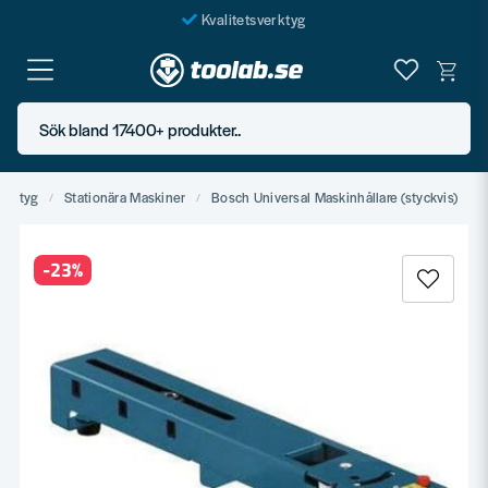
Kvalitetsverktyg
Fraktfritt över 999 SEK*
En järnhandel för alla
Sök bland 17400+ produkter..
Butik i Göteborg
erktyg
Stationära Maskiner
Bosch Universal Maskinhållare (styckvis)
-
23
%