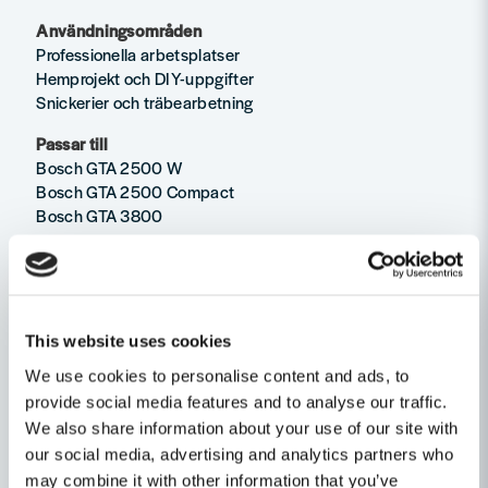
Användningsområden
Professionella arbetsplatser
Hemprojekt och DIY-uppgifter
Snickerier och träbearbetning
Passar till
Bosch GTA 2500 W
Bosch GTA 2500 Compact
Bosch GTA 3800
Observera att dessa hållare säljes styckvis. Så för
komplett uppsättning till en såg behöver du köpa två
stycken maskinhållare.
This website uses cookies
Egenskaper
We use cookies to personalise content and ads, to
Frågor & Svar (5)
provide social media features and to analyse our traffic.
Produkttyp
Tillbehör
We also share information about your use of our site with
Ställ en produktfråga
our social media, advertising and analytics partners who
Produkttyp
Tillbehör
Bertil Woltynski frågade
för 2 månader sedan
may combine it with other information that you’ve
Recensioner (2)