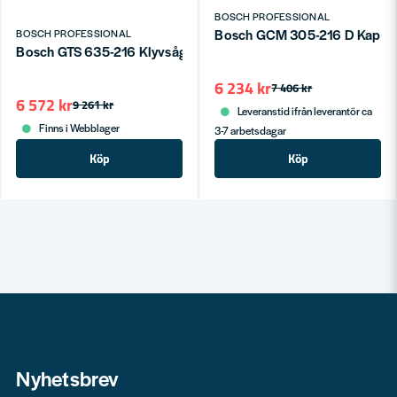
BOSCH PROFESSIONAL
Bosch GCM 305-216 D Kap-
BOSCH PROFESSIONAL
Bosch GTS 635-216 Klyvsåg inkl. stativ 1600W 635mm
6 234 kr
7 406 kr
6 572 kr
9 261 kr
Leveranstid ifrån leverantör ca
Finns i Webblager
3-7 arbetsdagar
Köp
Köp
Nyhetsbrev