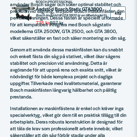
BOSCH PROFESSIONAL
använder Bosch sågar och söker optimal stabilitet och
Ändstöd Bosch Stativ GTA3800
precision vid sågning, erbjuder Bosch maskinfästen den
Köp
Bosch ändstöd till GTA3800 är en tillbehörsdel för sågstativ som ger extra stabilitet vid kapning av långa arbetsstycken. Den har en justerbar höjd och passar till Bosch sågstativ med skjutstänger.
perfekta lösningen. Dessa fästen är speciellt utformade
776 kr
897 kr
för att kompatibelt integrera med Bosch sågstativ
modellerna GTA 2500W, GTA 2500, och GTA 3800,
vilket säkerställer en fast och säker montering av din såg.
Genom att använda dessa maskinfästen kan du snabbt
och enkelt fästa din såg på stativet, vilket ökar sågens
stabilitet och precision vid användning. Detta är
avgörande för att uppnå rena och exakta snitt, vilket är
nödvändigt för både komplexa projekt och dagliga
uppgifter. Tillverkade med kvalitetsmaterial, garanterar
Bosch maskinfästen långvarig hållbarhet och pålitlig
prestanda.
Installationen av maskinfästena är enkel och kräver inga
specialverktyg, vilket gör dem till en praktisk tillägg till din
arbetsplats. Deras robusta konstruktion är designad för
att tåla de krav som professionellt arbete innebär, vilket
säkerställer att din såg förblir stadig under alla