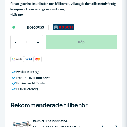
för att ge enkel installation och hållbarhet, vilket gör dem till en nödvändig
komponent i din verktygsuppsättning.
Läs mer
1609B07135
Köp
-
+
Kvalitetsverktyg
Fraktfritt över 999 SEK*
En järnhandel för alla
Butik i Göteborg
Rekommenderade tillbehör
BOSCH PROFESSIONAL