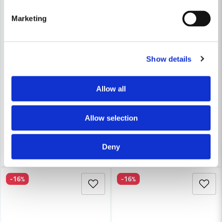
Skicka fråga
Marketing
Show details
BOSCH PROFESSIONAL
Bosch GTS 18V-216 Klyvsåg 18V BITURBO 216mm (utan batteri
BOSCH PROFESSIONAL
Bosch Universal Maskinhållare
Allow all
10 858 kr
12 899 kr
465 kr
601 kr
Leveranstid ifrån leverantör ca
Allow selection
Finns i Webblager
3-7 arbetsdagar
Köp
Köp
Deny
-16%
-16%