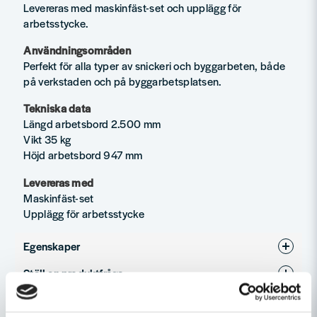
Levereras med maskinfäst-set och upplägg för
arbetsstycke.
Användningsområden
Perfekt för alla typer av snickeri och byggarbeten, både
på verkstaden och på byggarbetsplatsen.
Tekniska data
Längd arbetsbord 2.500 mm
Vikt 35 kg
Höjd arbetsbord 947 mm
Levereras med
Maskinfäst-set
Upplägg för arbetsstycke
Egenskaper
Ställ en produktfråga
Skrymmande
Ja
Recensioner (1)
question
Produkttyp
Stativ
Fråga oss något om denna produkten...