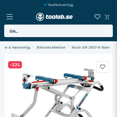
Kvalitetsverktyg
Fraktfritt över 999 SEK*
En järnhandel för alla
Sök...
Butik i Göteborg
 Laser & Handverktyg
Stationära Maskiner
Bosch GTA 2500 W Stativ
-
22
%