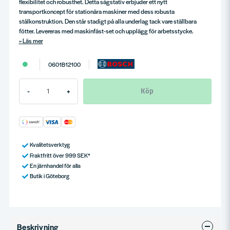
flexibilitet och robusthet. Detta sågstativ erbjuder ett nytt
transportkoncept för stationära maskiner med dess robusta
stålkonstruktion. Den står stadigt på alla underlag tack vare ställbara
fötter. Levereras med maskinfäst-set och upplägg för arbetsstycke.
Läs mer
0601B12100
Köp
-
+
Kvalitetsverktyg
Fraktfritt över 999 SEK*
En järnhandel för alla
Butik i Göteborg
Beskrivning