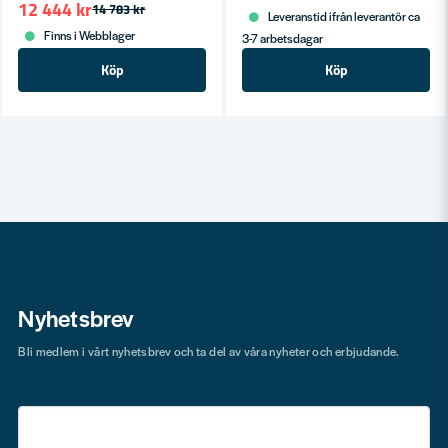
12 444 kr
14 783 kr
Leveranstid ifrån leverantör ca
Finns i Webblager
3-7 arbetsdagar
Köp
Köp
Nyhetsbrev
Bli medlem i vårt nyhetsbrev och ta del av våra nyheter och erbjudande.