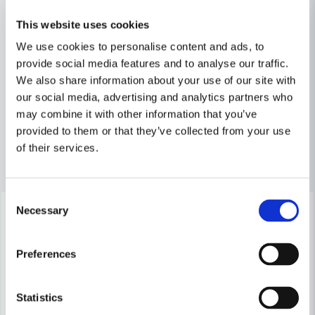
Leif
Relaterade kategorier
This website uses cookies
för 11 månader sedan
We use cookies to personalise content and ads, to
Dyr men den räddar ryggen
name
Maskin, Laser & Handverktyg
provide social media features and to analyse our traffic.
Namn
We also share information about your use of our site with
our social media, advertising and analytics partners who
Stationära Maskiner
may combine it with other information that you’ve
email
Mejladress
provided to them or that they’ve collected from your use
of their services.
Andra produkter i kategorin
Ja, ni får publicera min fråga
Consent
-16%
-23%
Necessary
Selection
Preferences
Statistics