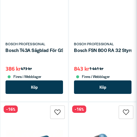
BOSCH PROFESSIONAL
BOSCH PROFESSIONAL
Bosch T43A Sågblad För GSG 130mm (2-P)
Bosch FSN 800 RA 32 Styrsk
386 kr
843 kr
473 kr
1 441 kr
Finns i Webblager
Finns i Webblager
Köp
Köp
-16%
-16%