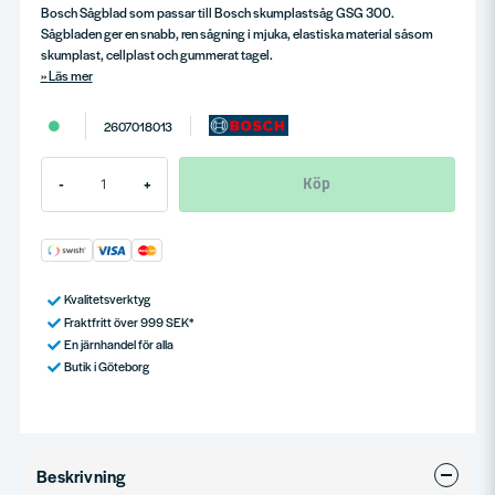
Bosch Sågblad som passar till Bosch skumplastsåg GSG 300.
Sågbladen ger en snabb, ren sågning i mjuka, elastiska material såsom
skumplast, cellplast och gummerat tagel.
Läs mer
2607018013
Köp
-
+
Kvalitetsverktyg
Fraktfritt över 999 SEK*
En järnhandel för alla
Butik i Göteborg
Beskrivning