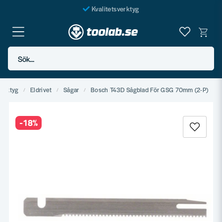
Kvalitetsverktyg
Fraktfritt över 999 SEK*
En järnhandel för alla
Sök...
Butik i Göteborg
verktyg
Eldrivet
Sågar
Bosch T43D Sågblad För GSG 70mm (2-P)
-
18
%