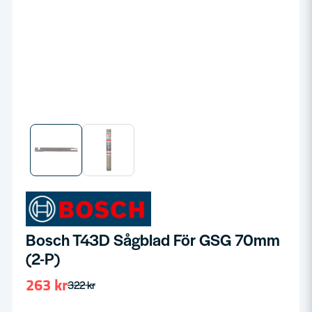
Bosch T43D Sågblad För GSG 70mm
(2-P)
263 kr
322 kr