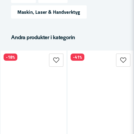
name
Namn
Maskin, Laser & Handverktyg
email
Mejladress
Andra produkter i kategorin
-18%
-41%
Ja, ni får publicera min fråga
Skicka fråga