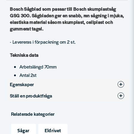
Bosch Sågblad som passar till Bosch skumplastsåg
GSG 300. Sågbladen ger en snabb, ren sågning i mjuka,
elastiska material såsom skumplast, cellplast och
gummerat tagel.
- Levereras i förpackning om 2 st.
Tekniska data
Arbetslängd 70mm
Antal 2st
Egenskaper
Ställ en produktfråga
Produkttyp
Tillbehör
question
Fråga oss något om denna produkten...
Relaterade kategorier
Sågar
Eldrivet