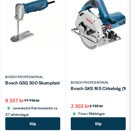
BOSCH PROFESSIONAL
Bosch GSG 300 Skumplastsåg 350W (->300mm)
BOSCH PROFESSIONAL
Bosch GKS 165 Cirkelsåg (16
9 357 kr
11 116 kr
2 302 kr
2 735 kr
Leveranstid ifrån leverantör ca
Finns i Webblager
3-7 arbetsdagar
Köp
Köp