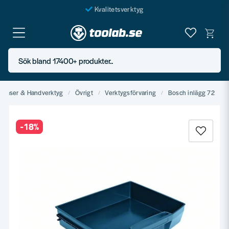
Kvalitetsverktyg
Fraktfritt över 999 SEK*
En järnhandel för alla
Sök bland 17400+ produkter..
Butik i Göteborg
, Laser & Handverktyg
Övrigt
Verktygsförvaring
Bosch inlägg 72
-
18
%