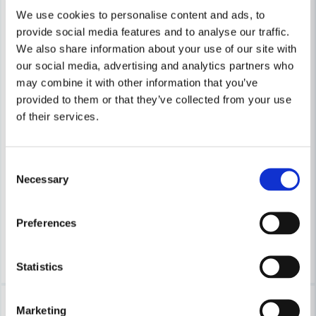
We use cookies to personalise content and ads, to
provide social media features and to analyse our traffic.
We also share information about your use of our site with
our social media, advertising and analytics partners who
may combine it with other information that you’ve
provided to them or that they’ve collected from your use
Skicka fråga
of their services.
BOSCH PROFESSIONAL
Bosch L-BOXX inlägg för GBH 18 V-EC & GBH 18 V-LI
BOSCH PROFESSIONAL
Bosch Professional i-BOXX 53 i
Consent
Necessary
Selection
199 kr
244 kr
401 kr
685 kr
Leveranstid ifrån leverantör ca
Preferences
Finns i Webblager
3-7 arbetsdagar
Köp
Köp
Statistics
-18%
-18%
Marketing