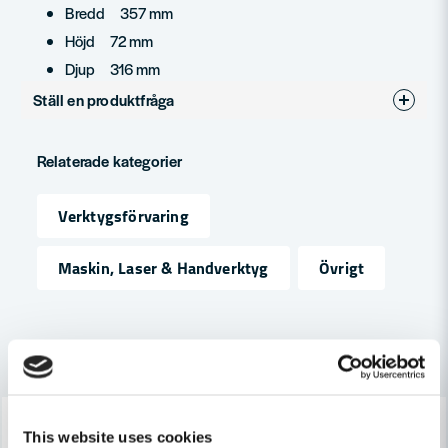
Bredd 357 mm
Höjd 72 mm
Djup 316 mm
Ställ en produktfråga
question
Fråga oss något om denna produkten...
Relaterade kategorier
Verktygsförvaring
name
Namn
Maskin, Laser & Handverktyg
Övrigt
email
Mejladress
Andra produkter i kategorin
-18%
-41%
Ja, ni får publicera min fråga
This website uses cookies