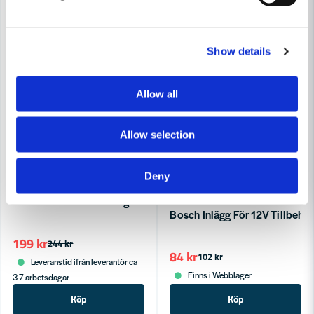
Show details
Allow all
Allow selection
Deny
BOSCH PROFESSIONAL
Bosch L-BOXX-inredning GBH 18V-26
BOSCH PROFESSIONAL
Bosch Inlägg För 12V Tillbeh
199 kr
244 kr
84 kr
102 kr
Leveranstid ifrån leverantör ca
Finns i Webblager
3-7 arbetsdagar
Köp
Köp