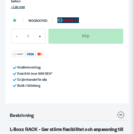
behov
Läs mer
1600A001SD
Köp
-
+
Kvalitetsverktyg
Fraktfritt över 999 SEK*
En järnhandel för alla
Butik i Göteborg
Beskrivning
L-Boxx RACK - Ger större flexibilitet och anpassning till