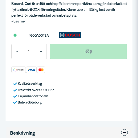
Bosch L-Cart är en lätt och hopfällbar transportkärra som gör det enkelt att
flytta dina L-BOXX-förvaringslådor. Klarar upp till 125 kg last och är
perfekt för både verkstad och arbetsplats.
Läs mer
1600A001SA
Köp
-
+
Kvalitetsverktyg
Fraktfritt över 999 SEK*
En järnhandel för alla
Butik i Göteborg
Beskrivning