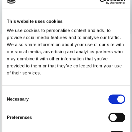
email
Mejladress
Andra produkter i kategorin
This website uses cookies
We use cookies to personalise content and ads, to
provide social media features and to analyse our traffic.
-18%
-41%
Ja, ni får publicera min fråga
We also share information about your use of our site with
our social media, advertising and analytics partners who
may combine it with other information that you’ve
provided to them or that they’ve collected from your use
of their services.
Consent
Skicka fråga
Necessary
Selection
BOSCH PROFESSIONAL
Bosch L-BOXX inlägg för GBH 18 V-EC & GBH 18 V-LI
BOSCH PROFESSIONAL
Bosch Professional i-BOXX 53 i
Preferences
199 kr
244 kr