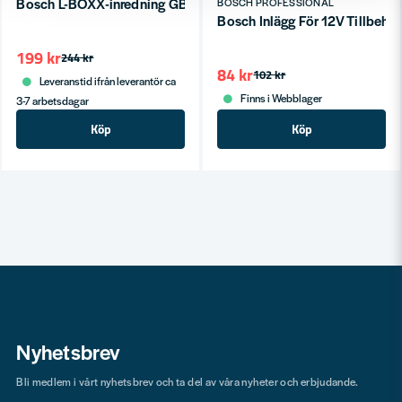
Bosch L-BOXX-inredning GBH 18V-26
BOSCH PROFESSIONAL
Bosch Inlägg För 12V Tillbeh
199 kr
244 kr
84 kr
102 kr
Leveranstid ifrån leverantör ca
Finns i Webblager
3-7 arbetsdagar
Köp
Köp
Nyhetsbrev
Bli medlem i vårt nyhetsbrev och ta del av våra nyheter och erbjudande.