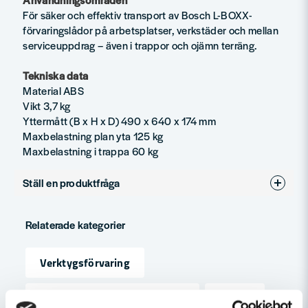
För säker och effektiv transport av Bosch L-BOXX-
förvaringslådor på arbetsplatser, verkstäder och mellan
serviceuppdrag – även i trappor och ojämn terräng.
Tekniska data
Material ABS
Vikt 3,7 kg
Yttermått (B x H x D) 490 x 640 x 174 mm
Maxbelastning plan yta 125 kg
Maxbelastning i trappa 60 kg
Ställ en produktfråga
question
Fråga oss något om denna produkten...
Relaterade kategorier
Verktygsförvaring
name
Namn
Maskin, Laser & Handverktyg
Övrigt