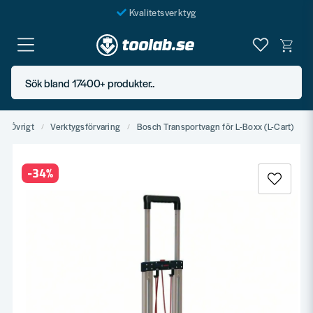
Kvalitetsverktyg
Fraktfritt över 999 SEK*
En järnhandel för alla
Sök bland 17400+ produkter..
Butik i Göteborg
Övrigt
Verktygsförvaring
Bosch Transportvagn för L-Boxx (L-Cart)
-
34
%