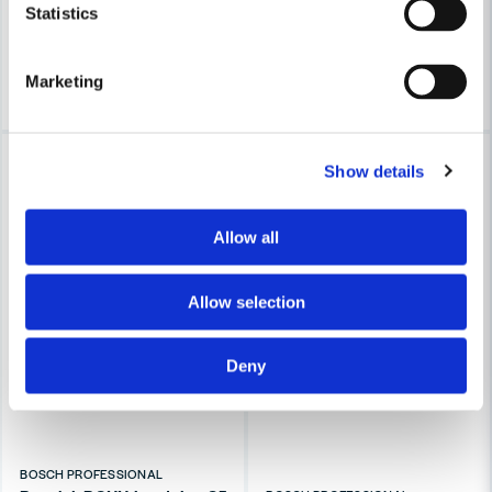
401 kr
685 kr
Statistics
Leveranstid ifrån leverantör ca
Finns i Webblager
3-7 arbetsdagar
Köp
Köp
Marketing
-18%
-18%
Show details
Allow all
Allow selection
Deny
BOSCH PROFESSIONAL