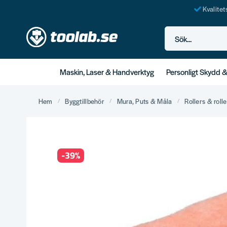
Kvalite
Sök...
Maskin, Laser & Handverktyg
Personligt Skydd 
Hem
Byggtillbehör
Mura, Puts & Måla
Rollers & rolle
-
39
%