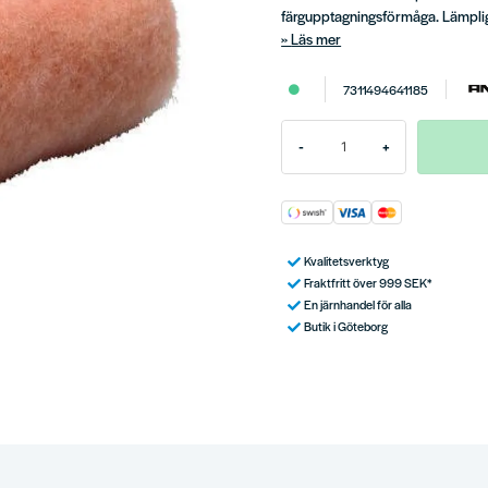
färgupptagningsförmåga. Lämpliga
Läs mer
7311494641185
-
+
Kvalitetsverktyg
Fraktfritt över 999 SEK*
En järnhandel för alla
Butik i Göteborg