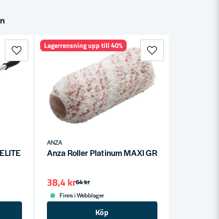
in
Lagerrensning upp till 40%
ANZA
 ELITE 44-61cm
Anza Roller Platinum MAXI GROV 180x22mm
38,4 kr
64 kr
Finns i Webblager
Köp