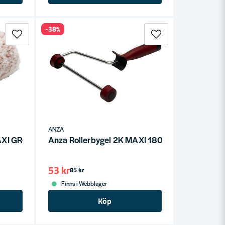
-38%
ANZA
 MAXI GROV 230x22mm
Anza Rollerbygel 2K MAXI 180x38x8mm
53 kr
85 kr
Finns i Webblager
Köp