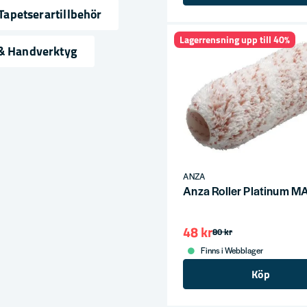
Tapetserartillbehör
Lagerrensning upp till 40%
ress
 & Handverktyg
ANZA
Anza Roller Platinum
48 kr
80 kr
Finns i Webblager
Köp