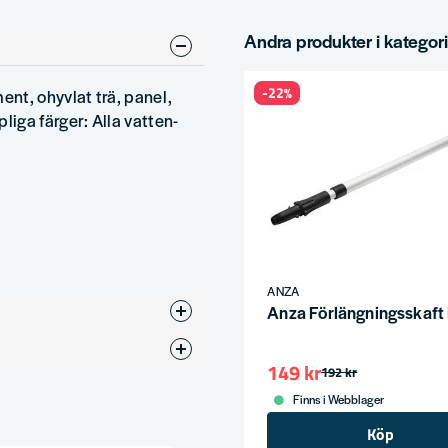
Andra produkter i kategor
-22%
t, ohyvlat trä, panel,
iga färger: Alla vatten-
ANZA
Anza Förlängningsskaft
Roller
149 kr
192 kr
Finns i Webblager
Köp