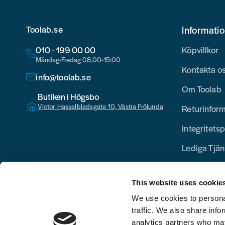
Toolab.se
Informati
010 - 199 00 00
Köpvillkor
Måndag-Fredag 08.00-15:00
Kontakta o
info@toolab.se
Om Toolab
Butiken i Högsbo
Victor Hasselbladsgata 10, Västra Frölunda
Returinfor
Integritetsp
Lediga Tjän
This website uses cookie
We use cookies to personal
traffic. We also share info
analytics partners who may