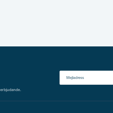
Mejladress
h erbjudande.