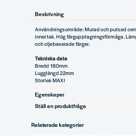
Beskrivning
Användningsområde: Murad och putsad cemen
innertak. Hög färgupptagningsförmåga. Lämpl
och oljebaserade färger.
Tekniska data
Bredd 180mm
Lugglängd 22mm
Storlek MAXI
Egenskaper
Ställ en produktfråga
Produkttyp
question
Fråga oss något om denna produkten...
Relaterade kategorier