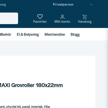
borg
illbehör
El & Belysning
Merchandise
Blogg
 MAXI Grovroller 180x22mm
nt, ohyvlat trä, panel, innertak. Hög