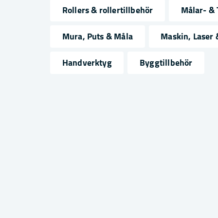
Rollers & rollertillbehör
Målar- & 
name
email
Namn
Mejlad
Mura, Puts & Måla
Maskin, Laser
Handverktyg
Byggtillbehör
Ja, ni får publicera min fråga
Skicka fråga