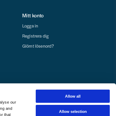
Mitt konto
Logga in
Registrera dig
Glömt lösenord?
Allow all
alyse our
ing and
Allow selection
r that