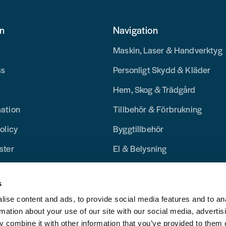
on
Navigation
Maskin, Laser & Handverktyg
ss
Personligt Skydd & Kläder
Hem, Skog & Trädgård
mation
Tillbehör & Förbrukning
olicy
Byggtillbehör
ster
El & Belysning
Merchandise
s
Blogg
ise content and ads, to provide social media features and to an
rmation about your use of our site with our social media, advertis
 combine it with other information that you’ve provided to them o