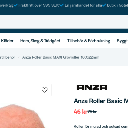
tsverktyg
Fraktfritt över 999 SEK*
En järnhandel för alla
Butik i Göte
& Kläder
Hem, Skog & Trädgård
Tillbehör & Förbrukning
Byggt
rtillbehör
Anza Roller Basic MAXI Grovroller 180x22mm
Anza Roller Basic
46 kr
75 kr
Roller för murad och putsad ceme