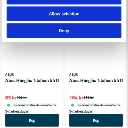
Allow selection
Deny
ABUS
ABUS
Abus Hänglås Titalium 54TI/30 SB
Abus Hänglås Titalium 54TI/
85 kr
164 kr
109 kr
213 kr
Leveranstid ifrån leverantör ca
Leveranstid ifrån leverantör ca
3-7 arbetsdagar
3-7 arbetsdagar
Köp
Köp