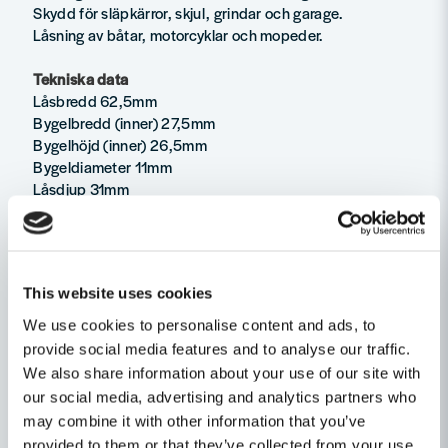
Skydd för släpkärror, skjul, grindar och garage.
Låsning av båtar, motorcyklar och mopeder.
Tekniska data
Låsbredd 62,5mm
Bygelbredd (inner) 27,5mm
Bygelhöjd (inner) 26,5mm
Bygeldiameter 11mm
Låsdjup 31mm
Låshöjd 55,8mm
Antal nycklar 2st
Egenskaper
This website uses cookies
Ställ en produktfråga
Produkttyp
Hänglås
We use cookies to personalise content and ads, to
provide social media features and to analyse our traffic.
question
Fråga oss något om denna produkten...
We also share information about your use of our site with
Relaterade kategorier
our social media, advertising and analytics partners who
may combine it with other information that you’ve
Lås & säkerhet
Beslagssortiment
provided to them or that they’ve collected from your use