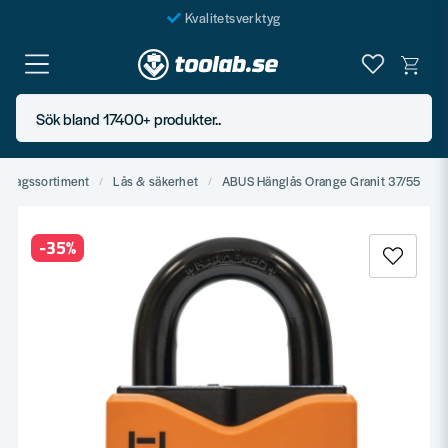
Kvalitetsverktyg
Fraktfritt över 999 SEK*
En järnhandel för alla
Sök bland 17400+ produkter..
Butik i Göteborg
eslagssortiment
Lås & säkerhet
ABUS Hänglås Orange Granit 37/55
-
35
%