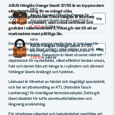
ABUS Hänglås Orange Granit 37/55 är en toppmodern
ABUS
säkerhetslösning för en mängd olika
Abus Låspaket Hänglås Orange Granit 37/55 & Låskätting
utomhusapplikationer. Detta hänglås är inte bara
Köp
Abus Låspaket Hänglås Orange Granit 37/55 & Låskätting är ett högsäkerhetslås klass 3, perfekt för att skydda redskap, verktyg, släpkärror och mer. Paketet inkluderar ett robust hänglås, en 200 cm lång kätting med skyddande nylonöverdrag och en praktisk förvaringspåse.
robust och brytsäkert, utan också certifierat och
1 337 kr
2 084 kr
godkänt i säkerhetsklass 3, vilket gör det till ett av
marknadens mest pålitliga lås.
ABUS
Den iögonfallande orange vinyljackan är inte bara för
ABUS Hänglås Orange Granit 37/55
estetik; den gör låset synligt i olika miljöer som snö, skog
Köp
ABUS Hänglås Orange Granit 37/55 är ett extremt säkert, klass 3 certifierat hänglås, perfekt för utomhusbruk. Dess orange vinyljacka gör det synligt, medan skyddslocket för nyckelhålet skyddar mot smuts och fukt. Låshuset är gjort av härdat, slagtåligt stål med KTL-behandling för korrosionsskydd.
och bland redskap. Dessutom är låset utrustat med ett
739 kr
1 143 kr
skyddslock för nyckelhålet, vilket effektivt hindrar smuts,
fukt och damm från att tränga in i cylindern och därmed
förlänger låsets livslängd och funktion.
Låshuset är tillverkat av härdat och slagtåligt specialstål,
och har en ytbehandling av KTL (Katodisk Tauch
Lackierung) för överlägset korrosionsskydd. Detta gör
låset idealiskt för tuffa utomhusförhållanden och
långvarig användning.
För ytterligare säkerhet och bekvämlighet medföljer ett