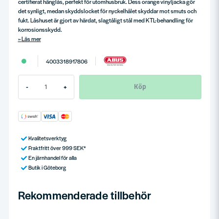
certifierat hänglås, perfekt för utomhusbruk. Dess orange vinyljacka gör
det synligt, medan skyddslocket för nyckelhålet skyddar mot smuts och
fukt. Låshuset är gjort av härdat, slagtåligt stål med KTL-behandling för
korrosionsskydd.
Läs mer
4003318917806
Köp
-
+
Kvalitetsverktyg
Fraktfritt över 999 SEK*
En järnhandel för alla
Butik i Göteborg
Rekommenderade tillbehör