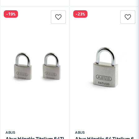
-19%
-23%
ABUS
ABUS
Abus Hänglås Titalium 54TI/40 Twin SB
Abus Hänglås 64 Titalium 64