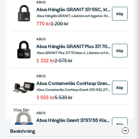
ABUS
Abus Hänglås GRANIT 37/55C, klass 3
Köp
Abus Hänglås GRANIT, Låskista och bygel av förkromat, specialhärdat stål. Både låshus och bygel är behandlat med KTL-behandling för absolut högsta korrosionsskydd.
770 kr
1 200 kr
ABUS
Abus Hänglås GRANIT Plus 37/70 klass 4
Köp
Abus GRANIT Plus 37/70 klass 4, Låskista och bygel av specialhärdat stål. Behandlat med KTL-elektrolyt för allra högsta korrosionsskydd.
1 332 kr
2 075 kr
ABUS
Abus Containerlås ConHasp Granit 215/100 37/70 klass 4
Köp
Abus Containerlås ConHasp Granit 215/100,37/70 Godkänt och certifierat av SBCS i klass 3 och 4. Extremt stark och motståndskraftigt specialhärdat stål. Är behandlat för att på bästa sätt motstå korrosion.
3 555 kr
5 539 kr
Visa fler
ABUS
Abus Hänglås Granit 37ST/55 Klass 4
Köp
Abus hänglås Granit 37ST/55 är en kraftfullt klass 4 lås som tål tuffa utomhusförhållanden.
Beskrivning
977 kr
1 525 kr