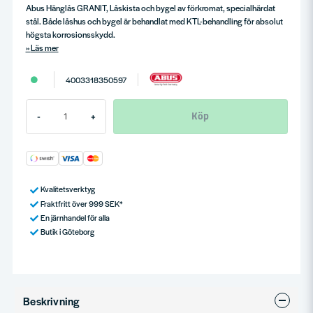
Abus Hänglås GRANIT, Låskista och bygel av förkromat, specialhärdat
stål. Både låshus och bygel är behandlat med KTL-behandling för absolut
högsta korrosionsskydd.
Läs mer
4003318350597
Köp
-
+
Kvalitetsverktyg
Fraktfritt över 999 SEK*
En järnhandel för alla
Butik i Göteborg
Beskrivning