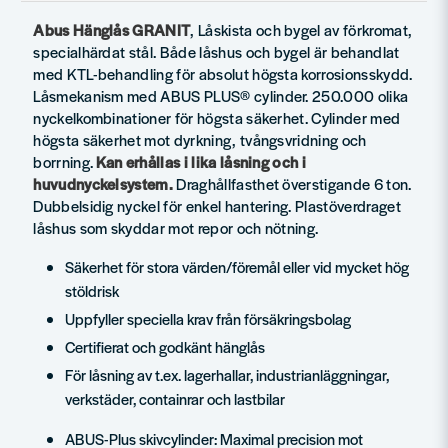
Abus Hänglås GRANIT
, Låskista och bygel av förkromat,
specialhärdat stål. Både låshus och bygel är behandlat
med KTL-behandling för absolut högsta korrosionsskydd.
Låsmekanism med ABUS PLUS® cylinder. 250.000 olika
nyckelkombinationer för högsta säkerhet. Cylinder med
högsta säkerhet mot dyrkning, tvångsvridning och
borrning.
Kan erhållas i lika låsning och i
huvudnyckelsystem.
Draghållfasthet överstigande 6 ton.
Dubbelsidig nyckel för enkel hantering. Plastöverdraget
låshus som skyddar mot repor och nötning.
Säkerhet för stora värden/föremål eller vid mycket hög
stöldrisk
Uppfyller speciella krav från försäkringsbolag
Certifierat och godkänt hänglås
För låsning av t.ex. lagerhallar, industrianläggningar,
verkstäder, containrar och lastbilar
ABUS-Plus skivcylinder: Maximal precision mot