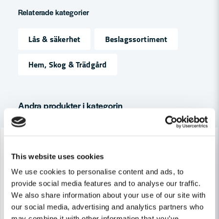
question
Fråga oss något om denna produkten...
Relaterade kategorier
Lås & säkerhet
Beslagssortiment
name
Namn
Hem, Skog & Trädgård
email
Mejladress
Andra produkter i kategorin
-23%
-19%
Ja, ni får publicera min fråga
This website uses cookies
We use cookies to personalise content and ads, to
provide social media features and to analyse our traffic.
We also share information about your use of our site with
our social media, advertising and analytics partners who
may combine it with other information that you’ve