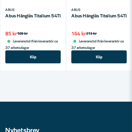
ABUS
ABUS
Abus Hänglås Titalium 54TI/30 SB
Abus Hänglås Titalium 54TI/
85 kr
164 kr
109 kr
213 kr
Leveranstid ifrån leverantör ca
Leveranstid ifrån leverantör ca
3-7 arbetsdagar
3-7 arbetsdagar
Köp
Köp
Nyhetsbrev