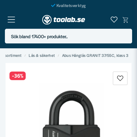
Kvalitetsverktyg
Fraktfritt över 999 SEK*
En järnhandel för alla
Sök bland 17400+ produkter..
Butik i Göteborg
agssortiment
Lås & säkerhet
Abus Hänglås GRANIT 37/55C, klass 3
-
36
%