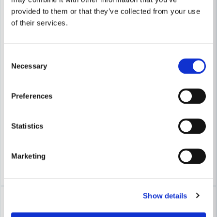
provided to them or that they’ve collected from your use
Skicka fråga
of their services.
Consent
Necessary
Selection
ABUS
ABUS
Abus Dörrkedja SK 69
Abus Hänglås Titalium 54TI/
Preferences
200 kr
250 kr
261 kr
307 kr
Statistics
Leveranstid ifrån leverantör ca
Leveranstid ifrån leverantör ca
3-7 arbetsdagar
3-7 arbetsdagar
Marketing
Köp
Köp
Show details
-22%
-23%