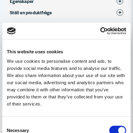
Egenskaper
Ställ en produktfråga
Produkttyp
Skyddshjälm. Sågklinga
question
Fråga oss något om denna produkten...
Relaterade kategorier
Hjälmar
Personligt Skydd
This website uses cookies
name
Namn
Personligt Skydd & Kläder
We use cookies to personalise content and ads, to
provide social media features and to analyse our traffic.
We also share information about your use of our site with
email
our social media, advertising and analytics partners who
Mejladress
Andra produkter i kategorin
may combine it with other information that you’ve
provided to them or that they’ve collected from your use
of their services.
-45%
-56%
Ja, ni får publicera min fråga
Consent
Necessary
Selection