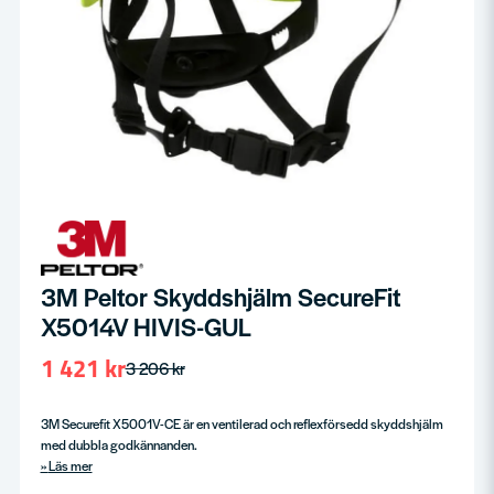
3M Peltor Skyddshjälm SecureFit
X5014V HIVIS-GUL
1 421 kr
3 206 kr
3M Securefit X5001V-CE är en ventilerad och reflexförsedd skyddshjälm
med dubbla godkännanden.
Läs mer