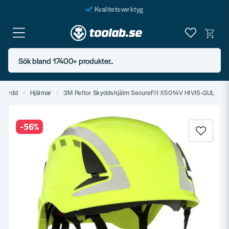
Kvalitetsverktyg
Fraktfritt över 999 SEK*
En järnhandel för alla
Sök bland 17400+ produkter..
Butik i Göteborg
 Skydd
Hjälmar
3M Peltor Skyddshjälm SecureFit X5014V HIVIS-GUL
-
56
%