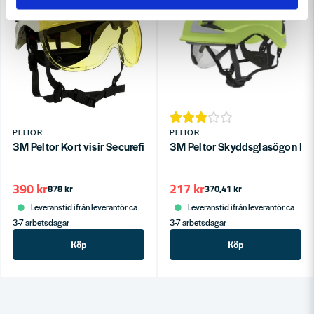
PELTOR
PELTOR
3M Peltor Kort visir Securefit X5SV03-CE Gul (För X5000/X55
3M Peltor Skyddsglasögon In
390 kr
217 kr
878 kr
370,41 kr
Leveranstid ifrån leverantör ca
Leveranstid ifrån leverantör ca
3-7 arbetsdagar
3-7 arbetsdagar
Köp
Köp