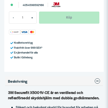
4054596592186
Köp
-
+
Kvalitetsverktyg
Fraktfritt över 999 SEK*
En järnhandel för alla
Butik i Göteborg
Beskrivning
3M Securefit X5001V-CE är en ventilerad och
reflexförsedd skyddshjälm med dubbla godkännanden.
Säkert och bekvämt skydd för huvudet för arbeten på