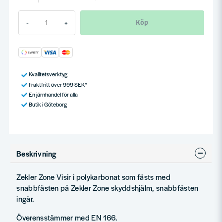
Köp
-
+
Kvalitetsverktyg
Fraktfritt över 999 SEK*
En järnhandel för alla
Butik i Göteborg
Beskrivning
Zekler Zone Visir i polykarbonat som fästs med
snabbfästen på Zekler Zone skyddshjälm, snabbfästen
ingår.
Överensstämmer med EN 166.