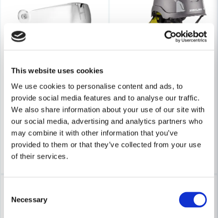
Skicka fråga
This website uses cookies
ZEKLER
ZEKLER
We use cookies to personalise content and ads, to
Zekler Zone Visirskydd
Zekler Zone Nackskydd
provide social media features and to analyse our traffic.
We also share information about your use of our site with
348 kr
434 kr
580 kr
531 kr
our social media, advertising and analytics partners who
may combine it with other information that you’ve
Finns i Webblager
Finns i Webblager
provided to them or that they’ve collected from your use
Köp
Köp
of their services.
-18%
-19%
Consent
Necessary
Selection