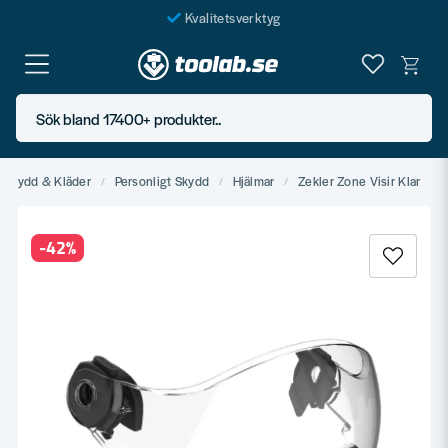
Kvalitetsverktyg
Fraktfritt över 999 SEK*
En järnhandel för alla
Sök bland 17400+ produkter..
Butik i Göteborg
t Skydd & Kläder
Personligt Skydd
Hjälmar
Zekler Zone Visir Klar
-
42
%