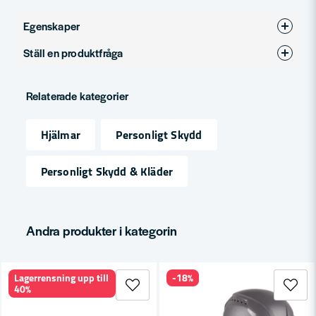
Egenskaper
Ställ en produktfråga
Produkttyp
Visir
question
Fråga oss något om denna produkten...
Relaterade kategorier
Hjälmar
Personligt Skydd
name
Namn
Personligt Skydd & Kläder
email
Mejladress
Andra produkter i kategorin
Lagerrensning upp till
-18%
Ja, ni får publicera min fråga
40%