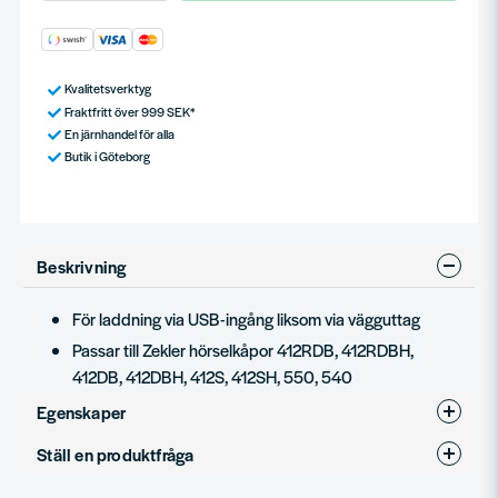
Kvalitetsverktyg
Fraktfritt över 999 SEK*
En järnhandel för alla
Butik i Göteborg
Beskrivning
För laddning via USB-ingång liksom via vägguttag
Passar till Zekler hörselkåpor 412RDB, 412RDBH,
412DB, 412DBH, 412S, 412SH, 550, 540
Egenskaper
Ställ en produktfråga
Produkttyp
Tillbehör