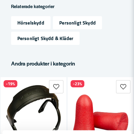
question
Fråga oss något om denna produkten...
Relaterade kategorier
Hörselskydd
Personligt Skydd
name
Namn
Personligt Skydd & Kläder
email
Mejladress
Andra produkter i kategorin
-19%
-23%
Ja, ni får publicera min fråga