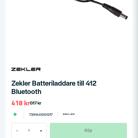
Zekler Batteriladdare till 412
Bluetooth
418 kr
617 kr
7391441001217
Köp
-
+