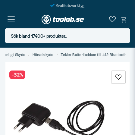
Kvalitetsverktyg
Fraktfritt över 999 SEK*
En järnhandel för alla
Sök bland 17400+ produkter..
Butik i Göteborg
ersonligt Skydd
Hörselskydd
Zekler Batteriladdare till 412 Bluetooth
-
32
%