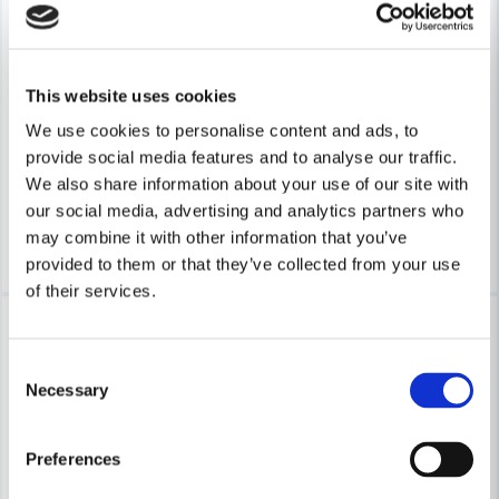
Skicka fråga
ZEKLER
ZEKLER
This website uses cookies
Zekler Hjässbygel komplett (401, 402, 403, 412)
Zekler Hörselpropp 802 S,
We use cookies to personalise content and ads, to
provide social media features and to analyse our traffic.
185 kr
56 kr
227 kr
73 kr
We also share information about your use of our site with
Finns i Webblager
Finns i Webblager
our social media, advertising and analytics partners who
may combine it with other information that you’ve
Köp
Köp
provided to them or that they’ve collected from your use
of their services.
-35%
-19%
Consent
Necessary
Selection
Preferences