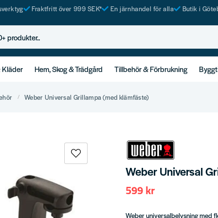
tsverktyg
Fraktfritt över 999 SEK*
En järnhandel för alla
Butik i Göte
rodukter..
& Kläder
Hem, Skog & Trädgård
Tillbehör & Förbrukning
Byggt
behör
Weber Universal Grillampa (med klämfäste)
Weber Universal Gr
599 kr
Weber universalbelysning med flex