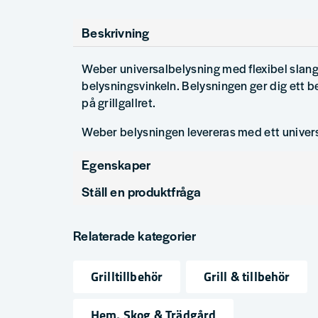
Beskrivning
Weber universalbelysning med flexibel slang f
belysningsvinkeln. Belysningen ger dig ett b
på grillgallret.
Weber belysningen levereras med ett univers
Egenskaper
Ställ en produktfråga
Produkttyp
Tillbeh
question
Fråga oss något om denna produkten...
Relaterade kategorier
Grilltillbehör
Grill & tillbehör
name
email
Namn
Mejlad
Hem, Skog & Trädgård