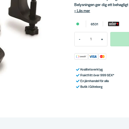
Belysningen ger dig ett behagligt l
Läs mer
6531
-
+
Kvalitetsverktyg
Fraktfritt över 999 SEK*
En järnhandel för alla
Butik i Göteborg