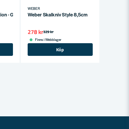
WEBER
ion - GBS Black
Weber Skalkniv Style 8,5cm
278 kr
329 kr
Finns i Webblager
Köp