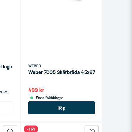
d logo
WEBER
Weber 7005 Skärbräda 45x27cm
499 kr
 10-15
Finns i Webblager
Köp
-16%