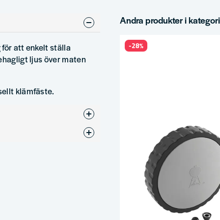
Andra produkter i kategor
-28%
ör att enkelt ställa
ehagligt ljus över maten
ellt klämfäste.
ör
ress