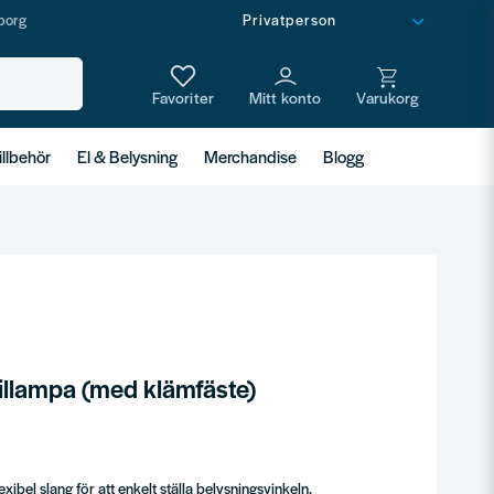
borg
illbehör
El & Belysning
Merchandise
Blogg
illampa (med klämfäste)
ibel slang för att enkelt ställa belysningsvinkeln.