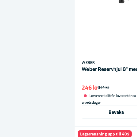
WEBER
Weber Reservhjul 8" me
246 kr
344 kr
Leveranstid ifrån leverantör ca
arbetsdagar
Bevaka
Lagerrensning upp till 40%