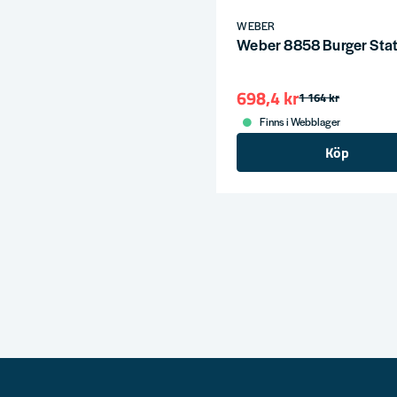
WEBER
Weber 8858 Burger Stat
698,4 kr
1 164 kr
Finns i Webblager
Köp