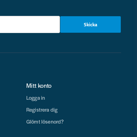
email
Skicka
Mitt konto
Logga in
Registrera dig
Glömt lösenord?