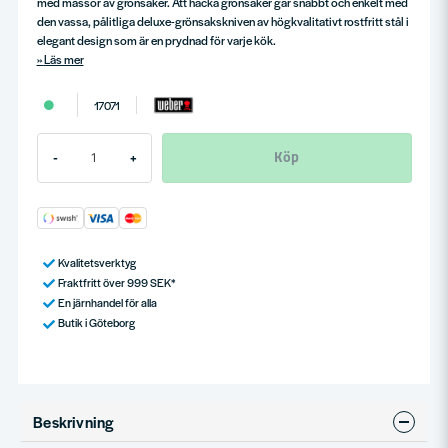
med massor av grönsaker. Att hacka grönsaker går snabbt och enkelt med
den vassa, pålitliga deluxe-grönsakskniven av högkvalitativt rostfritt stål i
elegant design som är en prydnad för varje kök.
Läs mer
17071
Köp
-
+
Kvalitetsverktyg
Fraktfritt över 999 SEK*
En järnhandel för alla
Butik i Göteborg
Beskrivning