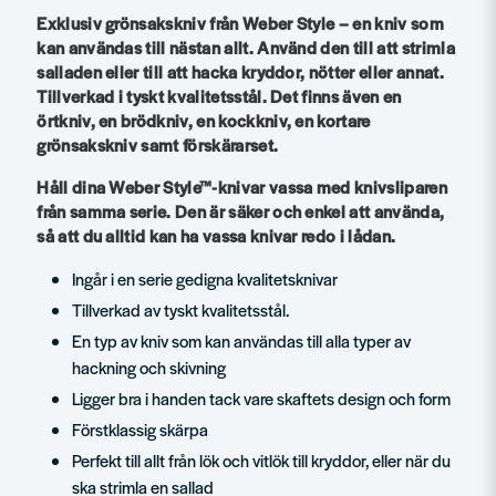
Exklusiv grönsakskniv från Weber Style – en kniv som
kan användas till nästan allt. Använd den till att strimla
salladen eller till att hacka kryddor, nötter eller annat.
Tillverkad i tyskt kvalitetsstål. Det finns även en
örtkniv, en brödkniv, en kockkniv, en kortare
grönsakskniv samt förskärarset.
Håll dina Weber Style™-knivar vassa med knivsliparen
från samma serie. Den är säker och enkel att använda,
så att du alltid kan ha vassa knivar redo i lådan.
Ingår i en serie gedigna kvalitetsknivar
Tillverkad av tyskt kvalitetsstål.
En typ av kniv som kan användas till alla typer av
hackning och skivning
Ligger bra i handen tack vare skaftets design och form
Förstklassig skärpa
Perfekt till allt från lök och vitlök till kryddor, eller när du
ska strimla en sallad