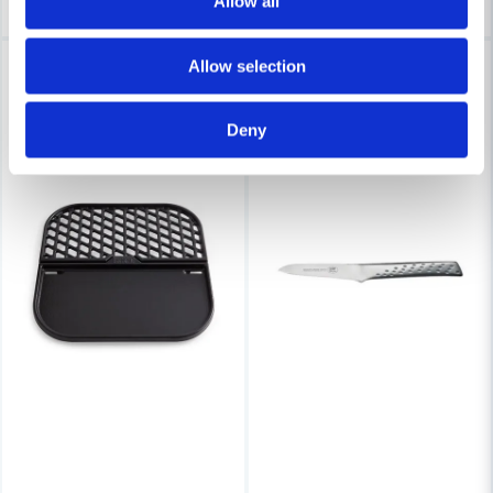
Allow all
Lagerrensning upp till
-16%
Allow selection
40%
Deny