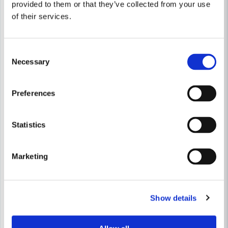
provided to them or that they’ve collected from your use
of their services.
Consent
Necessary
Selection
Preferences
Statistics
WEBER
Weber Reservhjul 8" med logo
WEBER
Marketing
Weber 7005 Skärbräda 45x2
246 kr
344 kr
499 kr
Leveranstid ifrån leverantör ca
Show details
Finns i Webblager
10-15 arbetsdagar
Bevaka
Köp