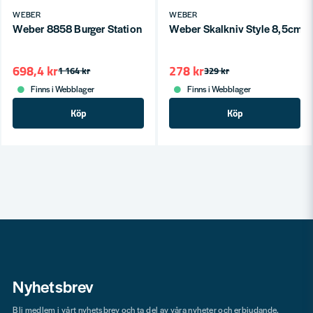
WEBER
WEBER
Weber 8858 Burger Station - GBS Black
Weber Skalkniv Style 8,5cm
698,4 kr
278 kr
1 164 kr
329 kr
Finns i Webblager
Finns i Webblager
Köp
Köp
Nyhetsbrev
Bli medlem i vårt nyhetsbrev och ta del av våra nyheter och erbjudande.