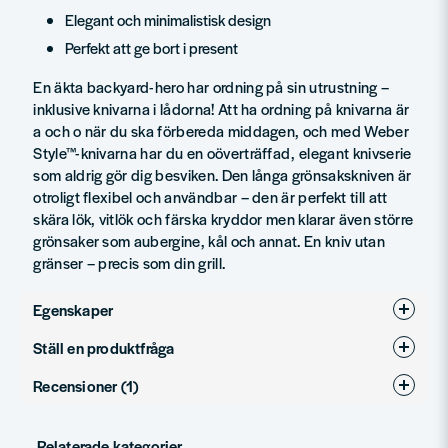
Elegant och minimalistisk design
Perfekt att ge bort i present
En äkta backyard-hero har ordning på sin utrustning –
inklusive knivarna i lådorna! Att ha ordning på knivarna är
a och o när du ska förbereda middagen, och med Weber
Style™-knivarna har du en oöverträffad, elegant knivserie
som aldrig gör dig besviken. Den långa grönsakskniven är
otroligt flexibel och användbar – den är perfekt till att
skära lök, vitlök och färska kryddor men klarar även större
grönsaker som aubergine, kål och annat. En kniv utan
gränser – precis som din grill.
Egenskaper
Ställ en produktfråga
Produkttyp
Servering & Förberedelse
Recensioner (1)
question
Fråga oss något om denna produkten...
Patric
Relaterade kategorier