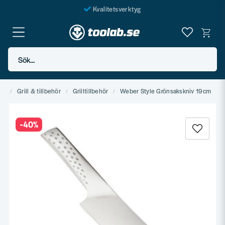
Kvalitetsverktyg
Fraktfritt över 999 SEK*
En järnhandel för alla
Sök...
Butik i Göteborg
rd
Grill & tillbehör
Grilltillbehör
Weber Style Grönsakskniv 19cm
-
40
%