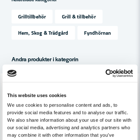
för 2 månader sedan
Väldigt skön kniv. Bra balans och vass egg.
name
Grilltillbehör
Grill & tillbehör
Namn
Hem, Skog & Trädgård
Fyndhörnan
email
Mejladress
Andra produkter i kategorin
Ja, ni får publicera min fråga
-28%
This website uses cookies
We use cookies to personalise content and ads, to
provide social media features and to analyse our traffic.
We also share information about your use of our site with
our social media, advertising and analytics partners who
Skicka fråga
may combine it with other information that you’ve