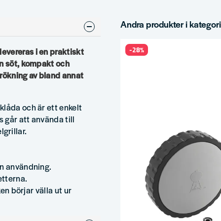
Andra produkter i kategor
-28%
vereras i en praktiskt
en söt, kompakt och
 rökning av bland annat
låda och är ett enkelt
 går att använda till
lgrillar.
an användning.
etterna.
en börjar välla ut ur