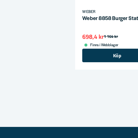
WEBER
Weber 8858 Burger Stat
698,4 kr
1 164 kr
Finns i Webblager
Köp