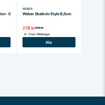
WEBER
ion - GBS Black
Weber Skalkniv Style 8,5cm
278 kr
329 kr
Finns i Webblager
Köp