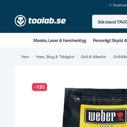
Kvalite
Sök bland 17400+ p
Maskin, Laser & Handverktyg
Personligt Skydd 
Hem
Hem, Skog & Trädgård
Grill & tillbehör
Grilltill
-
13
%