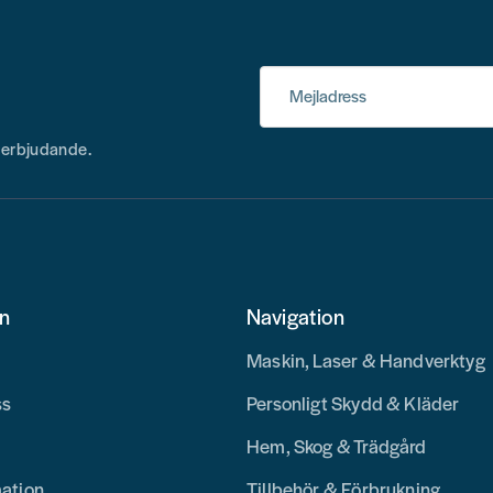
Mejladress
h erbjudande.
on
Navigation
Maskin, Laser & Handverktyg
ss
Personligt Skydd & Kläder
Hem, Skog & Trädgård
mation
Tillbehör & Förbrukning