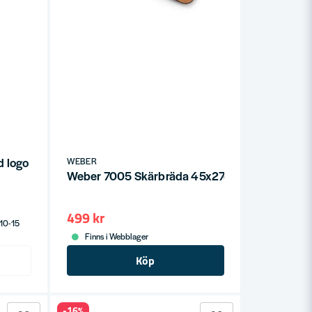
d logo
WEBER
Weber 7005 Skärbräda 45x27cm
499 kr
 10-15
Finns i Webblager
Köp
-16%