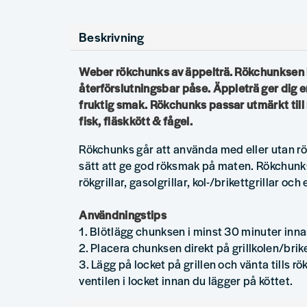
Beskrivning
Weber rökchunks av äppelträ. Rökchunksen le
återförslutningsbar påse. Äppleträ ger dig 
fruktig smak. Rökchunks passar utmärkt till
fisk, fläskkött & fågel.
Rökchunks går att använda med eller utan rök
sätt att ge god röksmak på maten. Rökchunks
rökgrillar, gasolgrillar, kol-/brikettgrillar och e
Användningstips
1. Blötlägg chunksen i minst 30 minuter inn
2. Placera chunksen direkt på grillkolen/brik
3. Lägg på locket på grillen och vänta tills rök
ventilen i locket innan du lägger på köttet.