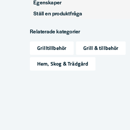
Egenskaper
Ställ en produktfråga
Produkttyp
Rökn
question
Fråga oss något om denna produkten...
Relaterade kategorier
Grilltillbehör
Grill & tillbehör
name
email
Namn
Mejlad
Hem, Skog & Trädgård
Ja, ni får publicera min fråga