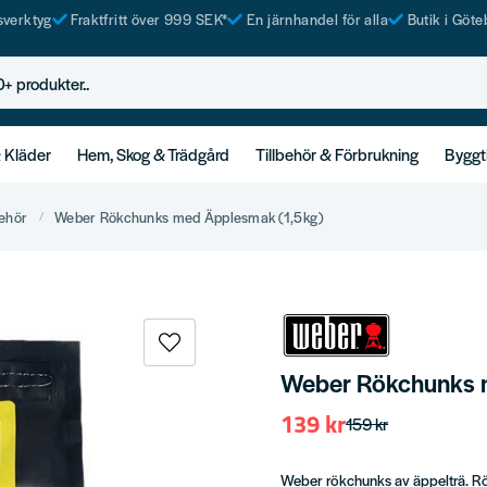
tsverktyg
Fraktfritt över 999 SEK*
En järnhandel för alla
Butik i Göte
rodukter..
& Kläder
Hem, Skog & Trädgård
Tillbehör & Förbrukning
Byggt
behör
Weber Rökchunks med Äpplesmak (1,5kg)
Weber Rökchunks 
139 kr
159 kr
Weber rökchunks av äppelträ. Rök