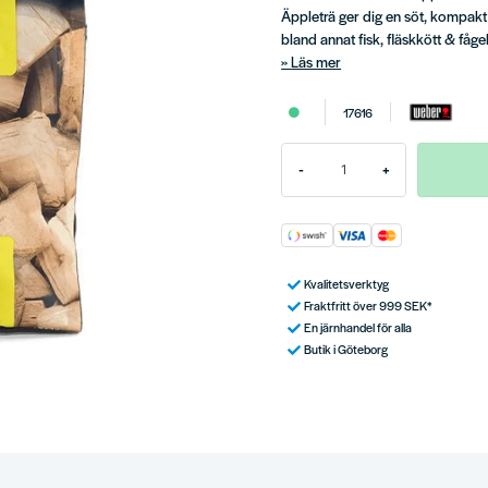
Äppleträ ger dig en söt, kompakt
bland annat fisk, fläskkött & fågel
Läs mer
17616
-
+
Kvalitetsverktyg
Fraktfritt över 999 SEK*
En järnhandel för alla
Butik i Göteborg