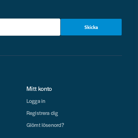
email
Skicka
Mitt konto
Logga in
Registrera dig
Glömt lösenord?