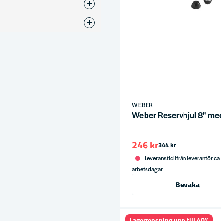
ing
ress
WEBER
Weber Reservhjul 8" me
246 kr
344 kr
Leveranstid ifrån leverantör ca
arbetsdagar
Bevaka
Lagerrensning upp till 40%