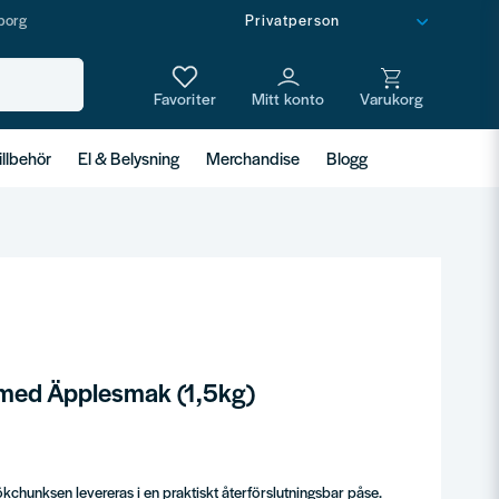
borg
illbehör
El & Belysning
Merchandise
Blogg
med Äpplesmak (1,5kg)
chunksen levereras i en praktiskt återförslutningsbar påse.