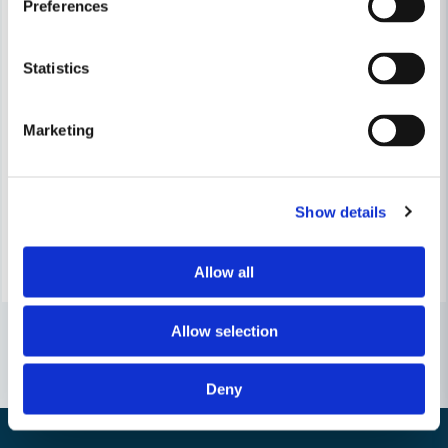
Preferences
Statistics
WEBER RESERVDELAR
Weber 85037 Packning WSM
WEBER RESERVDELAR
Marketing
Weber 66049 Ring runt Termo
72 kr
91 kr
88 kr
150 kr
Leveranstid ifrån leverantör ca
Show details
Finns i Webblager
10-15 arbetsdagar
Köp
Köp
Allow all
Allow selection
Deny