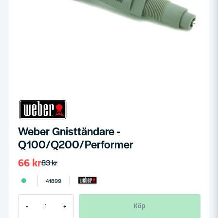
Weber Gnisttändare -
Q100/Q200/Performer
66 kr
83 kr
41899
Köp
-
+