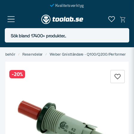
Kvalitetsverktyg
Fraktfritt över 999 SEK*
En järnhandel för alla
Sök bland 17400+ produkter..
Butik i Göteborg
 tillbehör
Reservdelar
Weber Gnisttändare - Q100/Q200/Performer
-
20
%