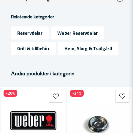
question
Fråga oss något om denna produkten...
Relaterade kategorier
Reservdelar
Weber Reservdelar
name
Namn
Grill & tillbehör
Hem, Skog & Trädgård
email
Mejladress
Andra produkter i kategorin
-20%
-21%
Ja, ni får publicera min fråga