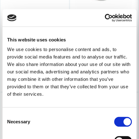
Skicka fråga
WEBER RESERVDELAR
Weber 66543 Sprint & Hårnål Q-lock
WEBER RESERVDELAR
Weber 69823 Ring Till Termome
This website uses cookies
We use cookies to personalise content and ads, to
48 kr
60 kr
126 kr
provide social media features and to analyse our traffic.
159 kr
Leveranstid ifrån leverantör ca
We also share information about your use of our site with
Finns i Webblager
10-15 arbetsdagar
our social media, advertising and analytics partners who
Bevaka
Köp
may combine it with other information that you’ve
provided to them or that they’ve collected from your use
of their services.
-21%
-41%
Consent
Necessary
Selection