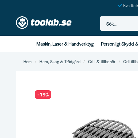
Kvalite
Sök...
Maskin, Laser & Handverktyg
Personligt Skydd 
Hem
Hem, Skog & Trädgård
Grill & tillbehör
Grilltill
-
19
%