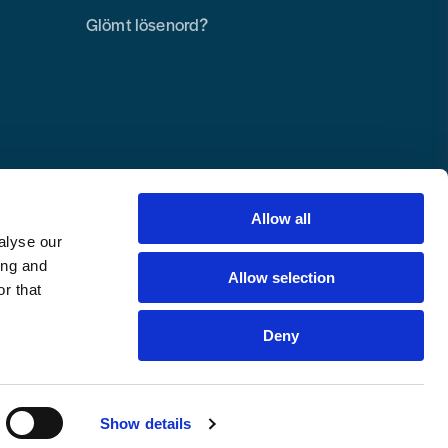
Glömt lösenord?
Allow all
alyse our
ing and
Allow selection
r that
Deny
Copyright © 2025 Toolab Verktyg AB.
Alla rättigheter reserverade.
Show details