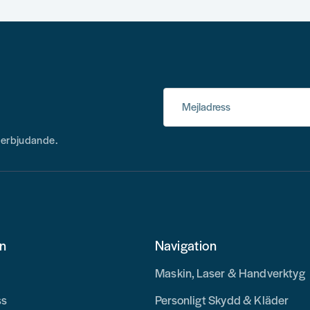
Mejladress
h erbjudande.
on
Navigation
Maskin, Laser & Handverktyg
ss
Personligt Skydd & Kläder