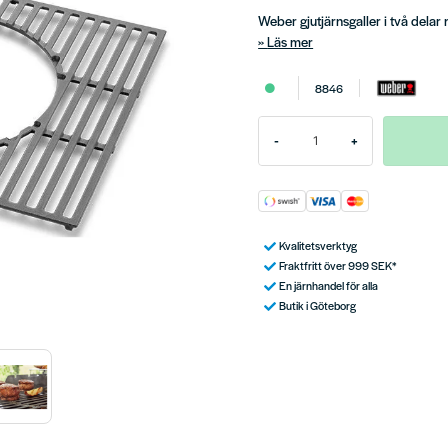
Weber gjutjärnsgaller i två dela
Läs mer
8846
-
+
Kvalitetsverktyg
Fraktfritt över 999 SEK*
En järnhandel för alla
Butik i Göteborg