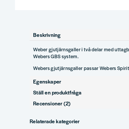
Beskrivning
Weber gjutjärnsgaller i två delar med uttagba
Webers GBS system.
Webers gjutjärnsgaller passar Webers Spirit 
Egenskaper
Ställ en produktfråga
Produkttyp
Gourmet BBQ System (GBS)
Recensioner (2)
question
Fråga oss något om denna produkten...
Anonym
Relaterade kategorier
för 2 månader sedan