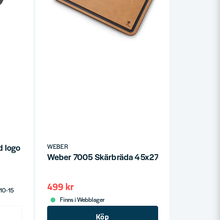
d logo
WEBER
Weber 7005 Skärbräda 45x27cm
499 kr
 10-15
Finns i Webblager
Köp