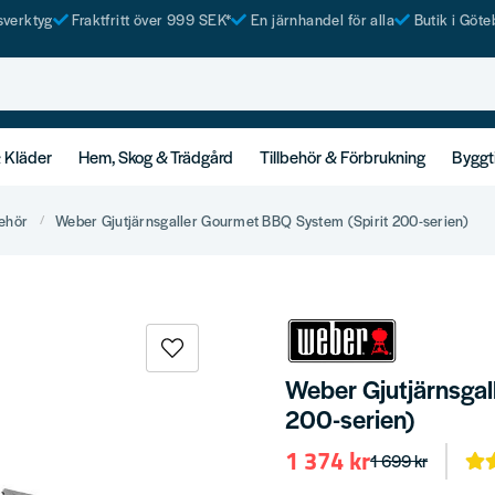
tsverktyg
Fraktfritt över 999 SEK*
En järnhandel för alla
Butik i Göte
& Kläder
Hem, Skog & Trädgård
Tillbehör & Förbrukning
Byggt
behör
Weber Gjutjärnsgaller Gourmet BBQ System (Spirit 200-serien)
Weber Gjutjärnsgal
200-serien)
1 374 kr
1 699 kr