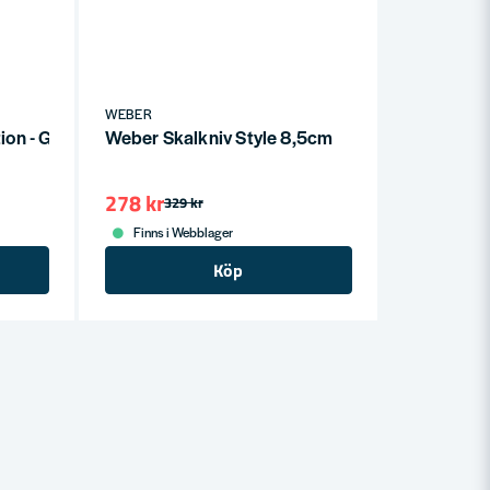
WEBER
ion - GBS Black
Weber Skalkniv Style 8,5cm
278 kr
329 kr
Finns i Webblager
Köp