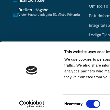
info@toolab.se
Om Toolab
Butiken i Högsbo
Victor Hasselbladsgata 10, Västra Frölunda
Returinfor
Integritetsp
Lediga Tjän
This website uses cookie
We use cookies to personal
traffic. We also share info
analytics partners who may
they’ve collected from your
Consent
Necessary
Selection