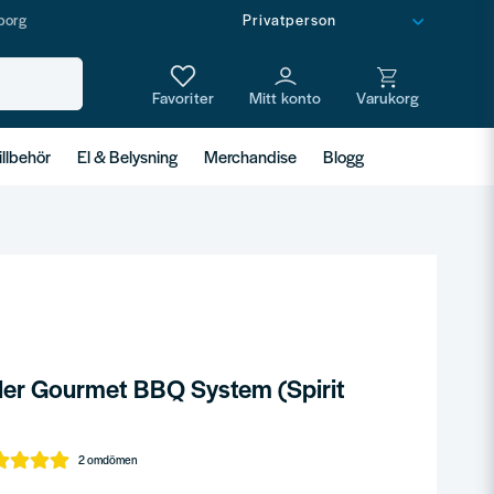
borg
illbehör
El & Belysning
Merchandise
Blogg
ler Gourmet BBQ System (Spirit
2 omdömen