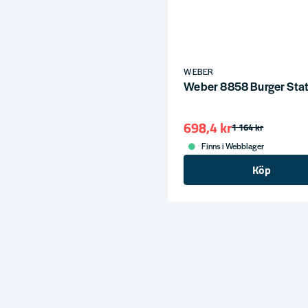
WEBER
Weber 8858 Burger Stat
698,4 kr
1 164 kr
Finns i Webblager
Köp