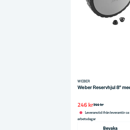
ress
WEBER
Weber Reservhjul 8" me
246 kr
344 kr
Leveranstid ifrån leverantör ca
arbetsdagar
Bevaka