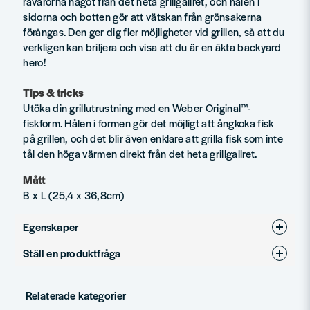
råvarorna något från det heta grillgallret, och hålen i
sidorna och botten gör att vätskan från grönsakerna
förångas. Den ger dig fler möjligheter vid grillen, så att du
verkligen kan briljera och visa att du är en äkta backyard
hero!
Tips & tricks
Utöka din grillutrustning med en Weber Original™-
fiskform. Hålen i formen gör det möjligt att ångkoka fisk
på grillen, och det blir även enklare att grilla fisk som inte
tål den höga värmen direkt från det heta grillgallret.
Mått
B x L (25,4 x 36,8cm)
Egenskaper
Ställ en produktfråga
Produkttyp
Tillagning
question
Fråga oss något om denna produkten...
Relaterade kategorier