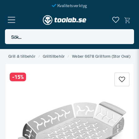
Kvalitetsverktyg
Fraktfritt över 999 SEK*
En järnhandel för alla
Sök...
Butik i Göteborg
d
Grill & tillbehör
Grilltillbehör
Weber 6678 Grillform (Stor Oval)
-
15
%