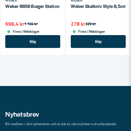
WEBER
WEBER
Weber 8858 Burger Station - GBS Black
Weber Skalkniv Style 8,5cm
698,4 kr
278 kr
1 164 kr
329 kr
Finns i Webblager
Finns i Webblager
Köp
Köp
Nyhetsbrev
Bli medlem i vårt nyhetsbrev och ta del av våra nyheter och erbjudande.