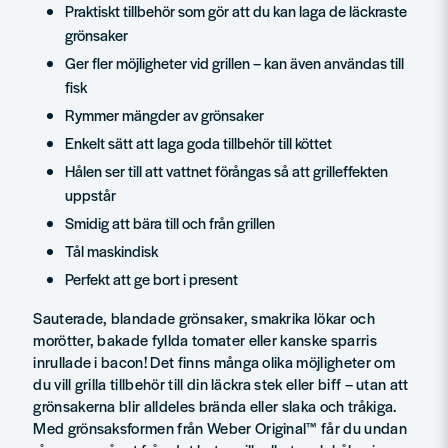
Praktiskt tillbehör som gör att du kan laga de läckraste
grönsaker
Ger fler möjligheter vid grillen – kan även användas till
fisk
Rymmer mängder av grönsaker
Enkelt sätt att laga goda tillbehör till köttet
Hålen ser till att vattnet förångas så att grilleffekten
uppstår
Smidig att bära till och från grillen
Tål maskindisk
Perfekt att ge bort i present
Sauterade, blandade grönsaker, smakrika lökar och
morötter, bakade fyllda tomater eller kanske sparris
inrullade i bacon! Det finns många olika möjligheter om
du vill grilla tillbehör till din läckra stek eller biff – utan att
grönsakerna blir alldeles brända eller slaka och tråkiga.
Med grönsaksformen från Weber Original™ får du undan