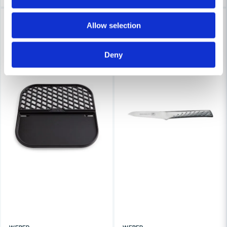
Lagerrensning upp till
-16%
Allow selection
40%
Deny