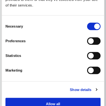
of their services.
Consent
Necessary
Selection
Preferences
Statistics
WEBER
Weber Reservhjul 8" med logo
WEBER
Weber 7005 Skärbräda 45x2
Marketing
246 kr
344 kr
499 kr
Leveranstid ifrån leverantör ca
Show details
Finns i Webblager
10-15 arbetsdagar
Bevaka
Köp
Allow all