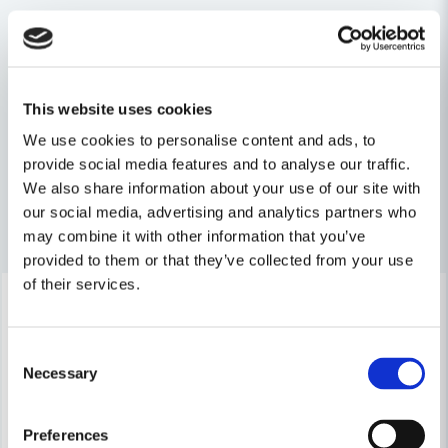
Robert Wallin frågade
för 7 månader sedan
question
Är slangen avsedd för att passa engångsflaskor
Fråga oss något om denna produkten...
Relaterade kategorier
Butiken svarade
Hej,
Reservdelar
Weber Reservdelar
Ja den är till för Webers engångsflaskor.
This website uses cookies
name
// toolab.se
Namn
Grill & tillbehör
Hem, Skog & Trädgård
We use cookies to personalise content and ads, to
provide social media features and to analyse our traffic.
We also share information about your use of our site with
email
our social media, advertising and analytics partners who
Mejladress
Andra produkter i kategorin
may combine it with other information that you’ve
provided to them or that they’ve collected from your use
of their services.
-21%
-41%
Ja, ni får publicera min fråga
Consent
Necessary
Selection
Preferences