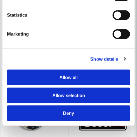
Skicka fråga
Statistics
WEBER RESERVDELAR
Weber 85037 Packning WSM
WEBER RESERVDELAR
Weber 66049 Ring runt Termo
Marketing
72 kr
91 kr
88 kr
150 kr
Leveranstid ifrån leverantör ca
Show details
Finns i Webblager
10-15 arbetsdagar
Köp
Köp
Allow all
-21%
-20%
Allow selection
Deny