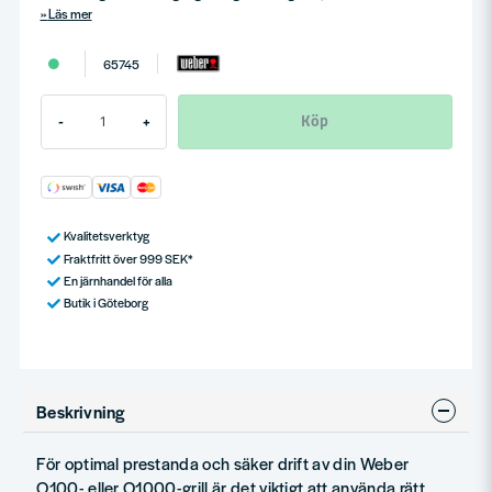
Läs mer
65745
Köp
-
+
Kvalitetsverktyg
Fraktfritt över 999 SEK*
En järnhandel för alla
Butik i Göteborg
Beskrivning
För optimal prestanda och säker drift av din Weber
Q100- eller Q1000-grill är det viktigt att använda rätt