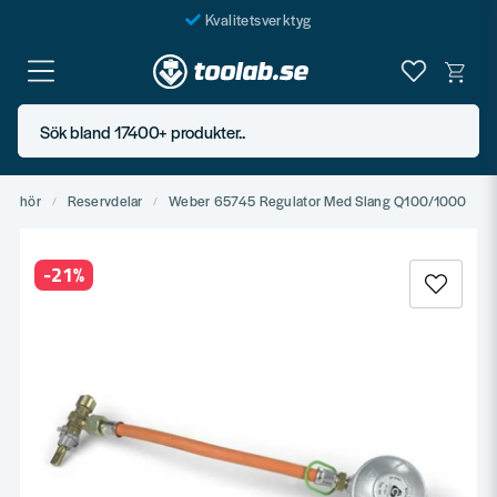
Kvalitetsverktyg
Fraktfritt över 999 SEK*
En järnhandel för alla
Sök bland 17400+ produkter..
Butik i Göteborg
illbehör
Reservdelar
Weber 65745 Regulator Med Slang Q100/1000
-
21
%