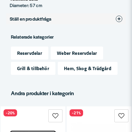
Diameter: 57 cm
Ställ en produktfråga
question
Fråga oss något om denna produkten...
Relaterade kategorier
Reservdelar
Weber Reservdelar
name
Namn
Grill & tillbehör
Hem, Skog & Trädgård
email
Mejladress
Andra produkter i kategorin
-20%
-21%
Ja, ni får publicera min fråga