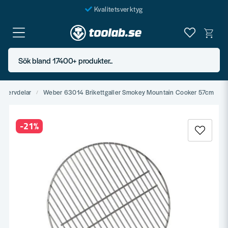
Kvalitetsverktyg
Fraktfritt över 999 SEK*
En järnhandel för alla
Sök bland 17400+ produkter..
Butik i Göteborg
eservdelar
Weber 63014 Brikettgaller Smokey Mountain Cooker 57cm
-
21
%