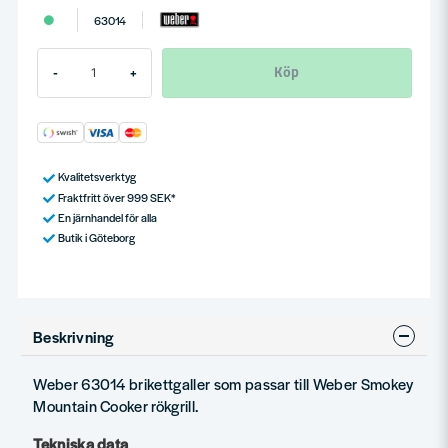
63014
Köp
-
+
Kvalitetsverktyg
Fraktfritt över 999 SEK*
En järnhandel för alla
Butik i Göteborg
Beskrivning
Weber 63014 brikettgaller som passar till Weber Smokey
Mountain Cooker rökgrill.
Tekniska data