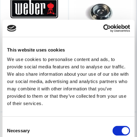
Skicka fråga
WEBER RESERVDELAR
This website uses cookies
Weber 66543 Sprint & Hårnål Q-lock
WEBER RESERVDELAR
We use cookies to personalise content and ads, to
Weber 69823 Ring Till Termome
provide social media features and to analyse our traffic.
48 kr
60 kr
We also share information about your use of our site with
126 kr
159 kr
Leveranstid ifrån leverantör ca
our social media, advertising and analytics partners who
Finns i Webblager
10-15 arbetsdagar
may combine it with other information that you’ve
provided to them or that they’ve collected from your use
Bevaka
Köp
of their services.
-21%
-41%
Consent
Necessary
Selection