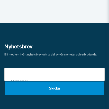
Nyhetsbrev
Bli medlem i vårt nyhetsbrev och ta del av våra nyheter och erbjudande.
Mejladress
Skicka
email