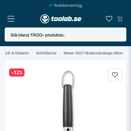
Kvalitetsverktyg
Fraktfritt över 999 SEK*
En järnhandel för alla
Sök bland 17400+ produkter..
Butik i Göteborg
Grill & tillbehör
Grilltillbehör
Weber 6207 Stekbordsskrapa 28cm
-
12
%