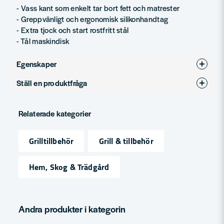
- Vass kant som enkelt tar bort fett och matrester
- Greppvänligt och ergonomisk silikonhandtag
- Extra tjock och start rostfritt stål
- Tål maskindisk
Egenskaper
Ställ en produktfråga
Produkttyp
Grillredskap
question
Fråga oss något om denna produkten...
Relaterade kategorier
Grilltillbehör
Grill & tillbehör
name
Namn
Hem, Skog & Trädgård
email
Mejladress
Andra produkter i kategorin