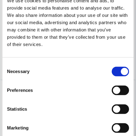
We use cookies to personalise content and ads, to
provide social media features and to analyse our traffic.
We also share information about your use of our site with
WEBER
Weber Reservhjul 8" med logo
WEBER
our social media, advertising and analytics partners who
Weber 7005 Skärbräda 45x2
may combine it with other information that you’ve
provided to them or that they’ve collected from your use
246 kr
344 kr
of their services.
499 kr
Leveranstid ifrån leverantör ca
Finns i Webblager
10-15 arbetsdagar
Bevaka
Köp
Consent
Necessary
Selection
Lagerrensning upp till
-16%
Preferences
40%
Statistics
Marketing