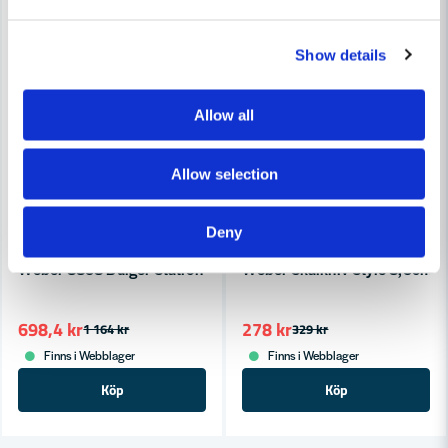
Show details
Allow all
Allow selection
Deny
WEBER
WEBER
Weber 8858 Burger Station - GBS Black
Weber Skalkniv Style 8,5cm
698,4 kr
278 kr
1 164 kr
329 kr
Finns i Webblager
Finns i Webblager
Köp
Köp