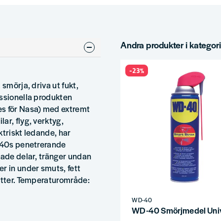
Andra produkter i kategor
-23%
 smörja, driva ut fukt,
essionella produkten
es för Nasa) med extremt
ar, flyg, verktyg,
ktriskt ledande, har
D-40s penetrerande
tade delar, tränger undan
r in under smuts, fett
ketter. Temperaturområde:
WD-40
WD-40 Smörjmedel Univ