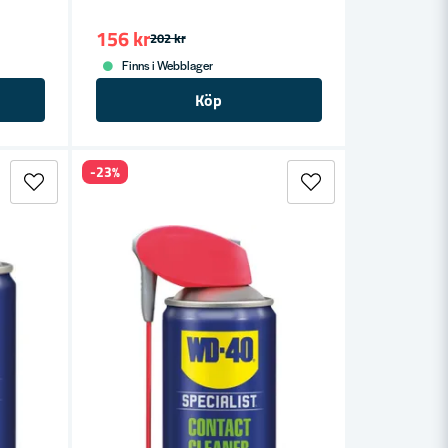
156 kr
202 kr
Finns i Webblager
Köp
-23%