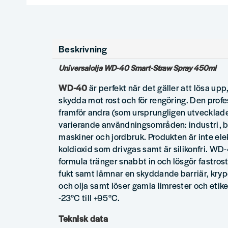
Beskrivning
Universalolja WD-40 Smart-Straw Spray 450ml
WD-40
är perfekt när det gäller att lösa upp,
skydda mot rost och för rengöring. Den prof
framför andra (som ursprungligen utvecklad
varierande användningsområden: industri, bil
maskiner och jordbruk. Produkten är inte ele
koldioxid som drivgas samt är silikonfri. W
formula tränger snabbt in och lösgör fastros
fukt samt lämnar en skyddande barriär, krype
och olja samt löser gamla limrester och eti
-23°C till +95°C.
Teknisk data