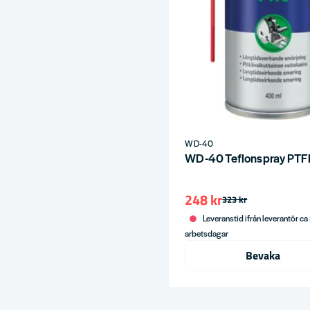
WD-40
WD-40 Teflonspray PTF
248 kr
323 kr
Leveranstid ifrån leverantör ca
arbetsdagar
Bevaka