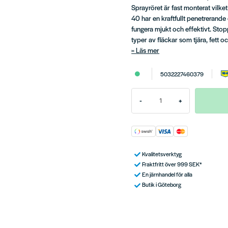
Sprayröret är fast monterat vilket
40 har en kraftfullt penetrerande
fungera mjukt och effektivt. Stop
typer av fläckar som tjära, fett 
Läs mer
5032227460379
-
+
Kvalitetsverktyg
Fraktfritt över 999 SEK*
En järnhandel för alla
Butik i Göteborg