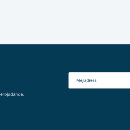
Mejladress
h erbjudande.