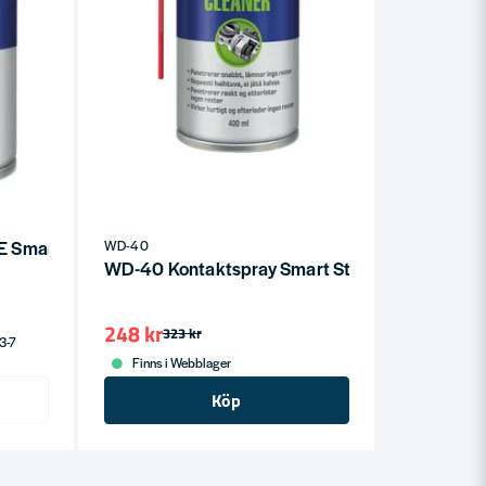
E Smart Straw 400ml
WD-40
WD-40 Kontaktspray Smart Straw 400ml
248 kr
323 kr
 3-7
Finns i Webblager
Köp