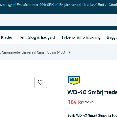
tsverktyg
Fraktfritt över 999 SEK*
En järnhandel för alla
Butik i Göte
& Kläder
Hem, Skog & Trädgård
Tillbehör & Förbrukning
Byggt
 Smörjmedel Universal Smart Straw (450ml)
WD-40 Smörjmedel 
164 kr
212 kr
Seab WD-40 Smart Straw, Unik och