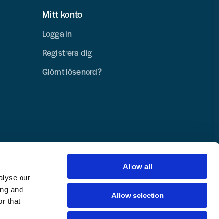
Mitt konto
Logga in
Registrera dig
Glömt lösenord?
Allow all
alyse our
ing and
Allow selection
r that