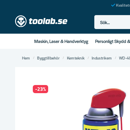
Kvalite
Sök...
Maskin, Laser & Handverktyg
Personligt Skydd 
Hem
Byggtillbehör
Kemteknik
Industrikem
WD-40
-
23
%