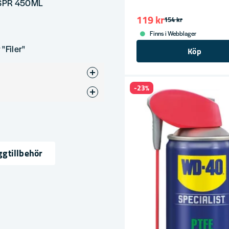
 SPR 450ML
119 kr
154 kr
Finns i Webblager
r
"Filer"
Köp
-23%
g
gtillbehör
ress