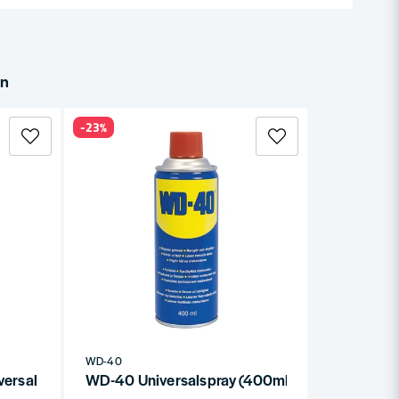
in
-23%
WD-40
ersal Smart Straw (250ml)
WD-40 Universalspray (400ml)