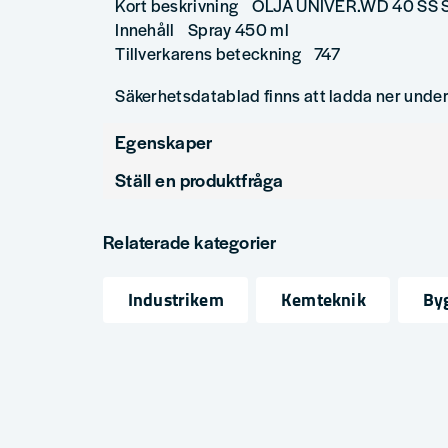
Kort beskrivning OLJA UNIVER.WD 40 SS
Innehåll Spray 450 ml
Tillverkarens beteckning 747
Säkerhetsdatablad finns att ladda ner unde
Egenskaper
Ställ en produktfråga
Produkttyp
Smörjnin
question
Fråga oss något om denna produkten...
Relaterade kategorier
Industrikem
Kemteknik
Byg
name
email
Namn
Mejlad
Ja, ni får publicera min fråga