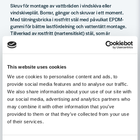
Skruv för montage av vattbräden i vindskiva eller
vindskiveplåt. Borrar, gängar och skruvar i ett moment.
Med tätningsbricka i rostfritt stål med påvulkat EPDM-
gummi för bättre lastfördelning och vattentätt montage.
Tillverkad av rostfritt (martensitiskt) stål, som är
magnetiskt. Kallas även för 410-stål. Material: Rostfri A2.
Burk.
Tekniska data
This website uses cookies
Dimension 4,2x25mm
We use cookies to personalise content and ads, to
Bits T20
provide social media features and to analyse our traffic.
Färg Svart
We also share information about your use of our site with
RAL 9011
our social media, advertising and analytics partners who
Ställ en produktfråga
may combine it with other information that you’ve
provided to them or that they’ve collected from your use
question
of their services.
Fråga oss något om denna produkten...
Relaterade kategorier