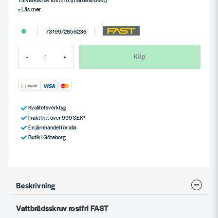
Läs mer
7319972856236
Köp
-
+
Kvalitetsverktyg
Fraktfritt över 999 SEK*
En järnhandel för alla
Butik i Göteborg
Beskrivning
Vattbrädsskruv rostfri FAST