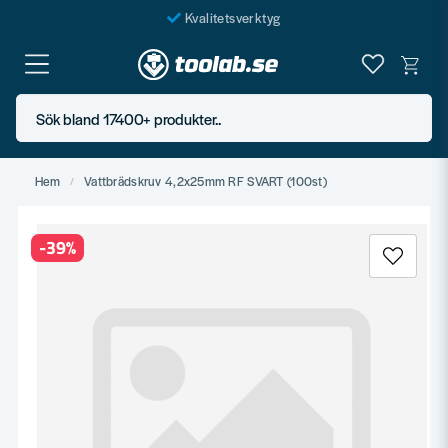
Kvalitetsverktyg
Fraktfritt över 999 SEK*
En järnhandel för alla
Sök bland 17400+ produkter..
Butik i Göteborg
Hem
Vattbrädskruv 4,2x25mm RF SVART (100st)
-
39
%