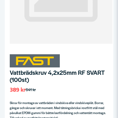
Vattbrädskruv 4,2x25mm RF SVART
(100st)
389 kr
641 kr
Skruv för montage av vattbräden i vindskiva eller vindskiveplåt. Borrar,
gängar och skruvar i ett moment. Med tätningsbricka i rostfritt stål med
påvulkat EPDM-gummi för bättre lastfördelning och vattentätt montage.
Tillverkad av rostfritt (martensitiskt)