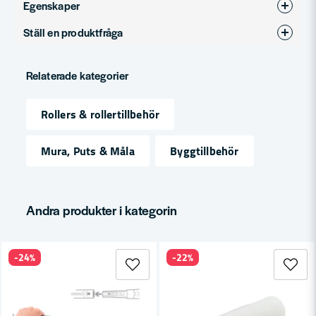
Egenskaper
Ställ en produktfråga
Produkttyp
Roller
question
Fråga oss något om denna produkten...
Relaterade kategorier
Rollers & rollertillbehör
name
Namn
Mura, Puts & Måla
Byggtillbehör
email
Mejladress
Andra produkter i kategorin
-24%
-22%
Ja, ni får publicera min fråga