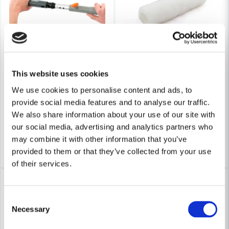
Skicka fråga
TEBO
TEBO
This website uses cookies
Tebo Rollerbygel 180mm
Tebo Rollerhylsa Allround 2
We use cookies to personalise content and ads, to
provide social media features and to analyse our traffic.
28 kr
28 kr
37 kr
36 kr
We also share information about your use of our site with
Finns i Webblager
Finns i Webblager
our social media, advertising and analytics partners who
may combine it with other information that you’ve
Köp
Köp
provided to them or that they’ve collected from your use
of their services.
-26%
-21%
Consent
Necessary
Selection