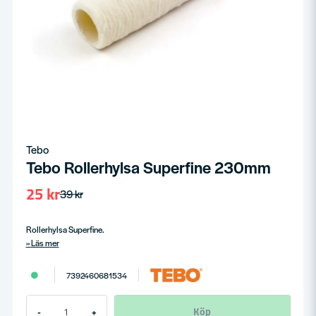
Tebo
Tebo Rollerhylsa Superfine 230mm
25 kr
39 kr
Rollerhylsa Superfine.
Läs mer
7392460681534
Köp
-
+