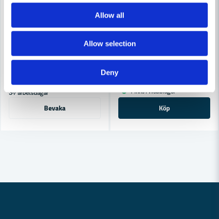
Allow all
TEBO
TEBO Kakelkryss Large 2mm (250-P)
TEBO
Allow selection
TEBO Kakelsnöre 3mm (20m)
25 kr
32 kr
Deny
27,6 kr
46 kr
Leveranstid ifrån leverantör ca
Finns i Webblager
3-7 arbetsdagar
Bevaka
Köp