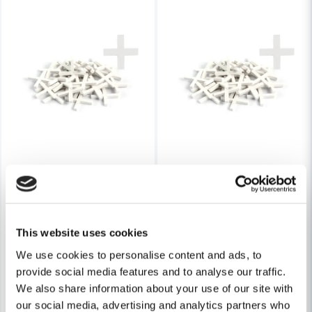
Skicka fråga
TEBO
TEBO
This website uses cookies
TEBO Kakelkryss Large 4mm (250-P)
TEBO Kakelkryss Large 1mm (
We use cookies to personalise content and ads, to
provide social media features and to analyse our traffic.
34 kr
21 kr
52 kr
32 kr
We also share information about your use of our site with
our social media, advertising and analytics partners who
Finns i Webblager
Finns i Webblager