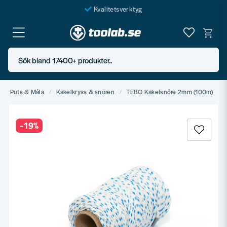
Kvalitetsverktyg
Fraktfritt över 999 SEK*
En järnhandel för alla
Sök bland 17400+ produkter..
Butik i Göteborg
ra, Puts & Måla
Kakelkryss & snören
TEBO Kakelsnöre 2mm (100m)
-
19
%