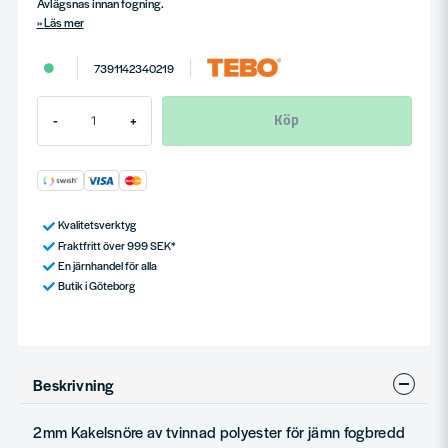
Avlägsnas innan fogning.
Läs mer
7391142340219
Köp
-
+
Kvalitetsverktyg
Fraktfritt över 999 SEK*
En järnhandel för alla
Butik i Göteborg
Beskrivning
2mm Kakelsnöre av tvinnad polyester för jämn fogbredd