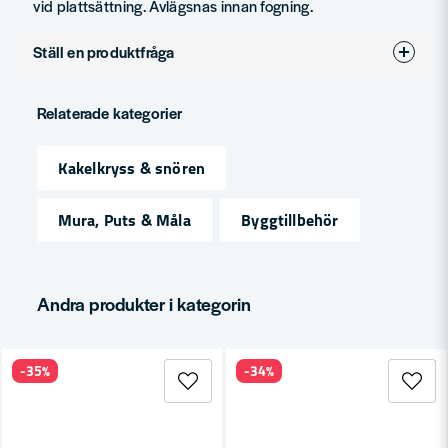
vid plattsättning. Avlägsnas innan fogning.
Ställ en produktfråga
question
Fråga oss något om denna produkten...
Relaterade kategorier
Kakelkryss & snören
name
Namn
Mura, Puts & Måla
Byggtillbehör
email
Mejladress
Andra produkter i kategorin
-35%
-34%
Ja, ni får publicera min fråga