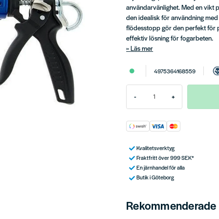
användarvänlighet. Med en vikt på
den idealisk för användning med
flödesstopp gör den perfekt för
effektiv lösning för fogarbeten.
Läs mer
4975364168559
-
+
Kvalitetsverktyg
Fraktfritt över 999 SEK*
En järnhandel för alla
Butik i Göteborg
Rekommenderade t