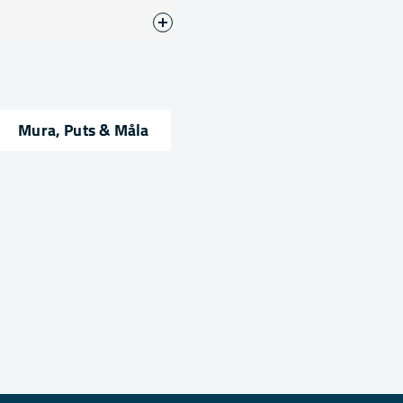
äpet jag använde
Mura, Puts & Måla
ress