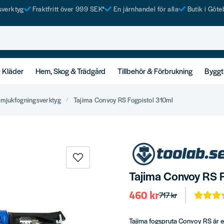
tsverktyg
Fraktfritt över 999 SEK*
En järnhandel för alla
Butik i Göte
& Kläder
Hem, Skog & Trädgård
Tillbehör & Förbrukning
Byggt
& mjukfogningsverktyg
Tajima Convoy RS Fogpistol 310ml
Tajima Convoy RS 
460 kr
717 kr
Tajima fogspruta Convoy RS är en