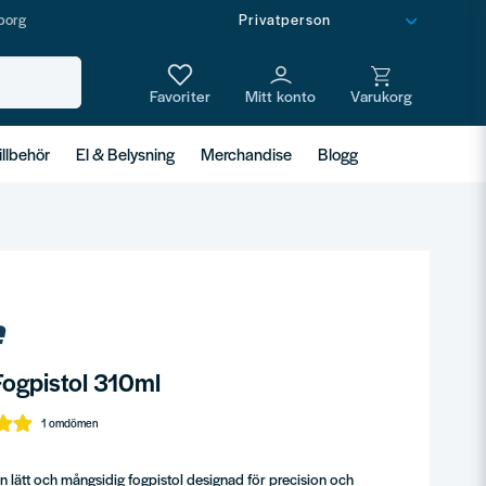
borg
illbehör
El & Belysning
Merchandise
Blogg
Fogpistol 310ml
1 omdömen
 lätt och mångsidig fogpistol designad för precision och