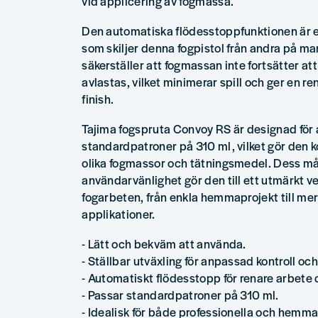
vid applicering av fogmassa.
Den automatiska flödesstoppfunktionen är 
som skiljer denna fogpistol från andra på m
säkerställer att fogmassan inte fortsätter att
avlastas, vilket minimerar spill och ger en r
finish.
Tajima fogspruta Convoy RS är designad för 
standardpatroner på 310 ml, vilket gör de
olika fogmassor och tätningsmedel. Dess m
användarvänlighet gör den till ett utmärkt v
fogarbeten, från enkla hemmaprojekt till me
applikationer.
- Lätt och bekväm att använda.
- Ställbar utväxling för anpassad kontroll och
- Automatiskt flödesstopp för renare arbete 
- Passar standardpatroner på 310 ml.
- Idealisk för både professionella och hemm