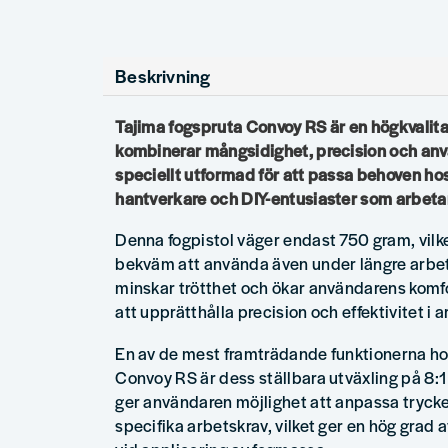
Beskrivning
Tajima fogspruta Convoy RS är en högkvalita
kombinerar mångsidighet, precision och anv
speciellt utformad för att passa behoven ho
hantverkare och DIY-entusiaster som arbeta
Denna fogpistol väger endast 750 gram, vilke
bekväm att använda även under längre arbet
minskar trötthet och ökar användarens komfor
att upprätthålla precision och effektivitet i a
En av de mest framträdande funktionerna ho
Convoy RS är dess ställbara utväxling på 8:1
ger användaren möjlighet att anpassa trycket
specifika arbetskrav, vilket ger en hög grad a