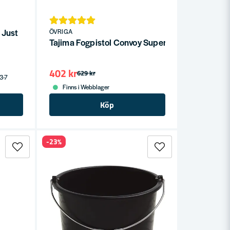
 Just
ÖVRIGA
Tajima Fogpistol Convoy Super 26
402 kr
629 kr
 3-7
Finns i Webblager
Köp
-23%