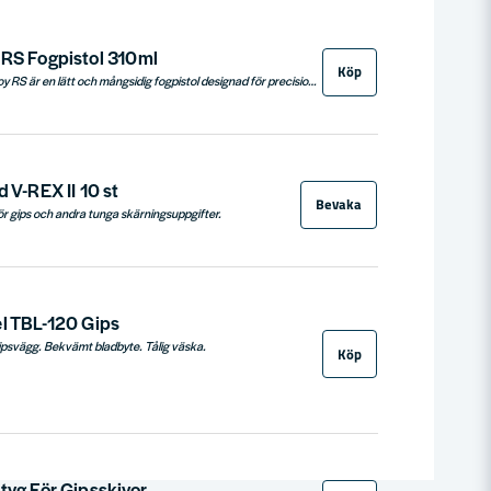
 RS Fogpistol 310ml
Köp
Tajima fogspruta Convoy RS är en lätt och mångsidig fogpistol designad för precision och användarvänlighet. Med en vikt på endast 750 gram och ställbar utväxling på 8:1 / 16:1, är den idealisk för användning med 310 ml patroner. Den unika funktionen med automatiskt flödesstopp gör den perfekt för professionella och hemmabrukare som söker en pålitlig och effektiv lösning för fogarbeten.
 V-REX II 10 st
Bevaka
ör gips och andra tunga skärningsuppgifter.
l TBL-120 Gips
gipsvägg. Bekvämt bladbyte. Tålig väska.
Köp
tyg För Gipsskivor