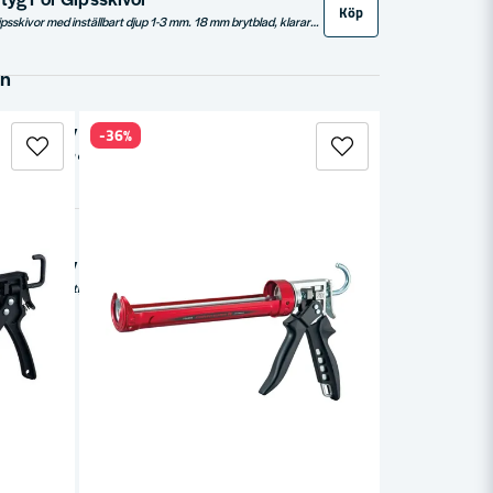
Köp
Tajima fasverktyg för gipsskivor med inställbart djup 1-3 mm. 18 mm brytblad, klarar tjocklek 15 mm.
in
ol Convoy Just
-36%
Köp
Tajima Convoy Just är en kraftfull och droppfri fogpistol, perfekt för professionella och hemmabrukare. Med en vikt på endast 0,6 kg och en längd på 220 mm, är den idealisk för 300-400 ml patroner. Den erbjuder automatiskt flödesstopp och dubbeltryck för dubbelt fäste, vilket gör den särskilt effektiv för tjocka massor och säkerställer en ren och precis applicering.
tol Convoy Super 26
Köp
Tajima Convoy Super är en extra kraftig fogpistol som kombinerar hög prestanda med användarvänlighet. Med en utväxling på 1:26, erbjuder den optimal kraft för effektiv fogning. Dess ergonomiska handtag ger ett skönt grepp och minimerar trötthet vid längre användning. Inkluderar en rensnål för enkel underhåll och rengöring, vilket gör den till ett idealiskt verktyg för alla fogprojekt.