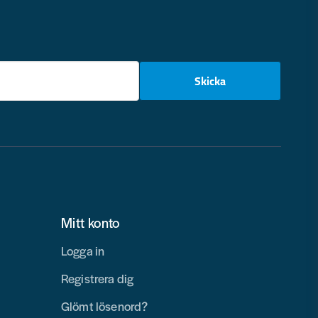
email
Skicka
Mitt konto
Logga in
Registrera dig
Glömt lösenord?