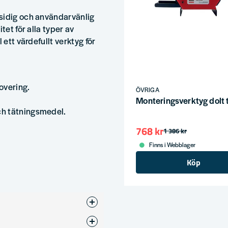
sidig och användarvänlig
tet för alla typer av
 ett värdefullt verktyg för
overing.
ÖVRIGA
Monteringsverktyg dolt 
ch tätningsmedel.
768 kr
1 386 kr
Finns i Webblager
Köp
a