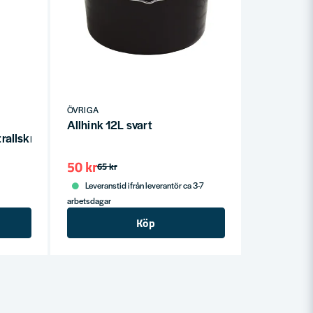
ÖVRIGA
Allhink 12L svart
trallskruvsmontage 2.0 1st
50 kr
65 kr
Leveranstid ifrån leverantör ca 3-7
arbetsdagar
Köp