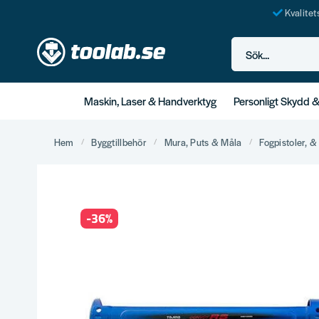
Kvalite
Sök...
Maskin, Laser & Handverktyg
Personligt Skydd 
Hem
Byggtillbehör
Mura, Puts & Måla
Fogpistoler, 
-
36
%