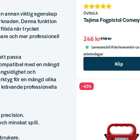
en annan viktig egenskap
ÖVRIGA
Tajima Fogpistol Convoy
arknaden. Denna funktion
 flöda när trycket
enare och mer professionell
246 kr
318 kr
Leveranstid ifrån leverantör ca
arbetsdagar
att passa
Köp
n kompatibel med en mängd
ångsidighet och
erktyg för en mängd olika
r krävande professionella
-45%
 precision.
och minskat spill.
abrukare.