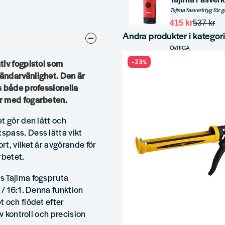
415 kr
537 kr
Andra produkter i kategor
ÖVRIGA
Tajima Fogpist
-23%
tiv fogpistol som
ändarvänlighet. Den är
246 kr
318 kr
s både professionella
r med fogarbeten.
ÖVRIGA
t gör den lätt och
Tajima Fogpis
spass. Dess lätta vikt
t, vilket är avgörande för
402 kr
629 kr
rbetet.
s Tajima fogspruta
 / 16:1. Denna funktion
 och flödet efter
v kontroll och precision