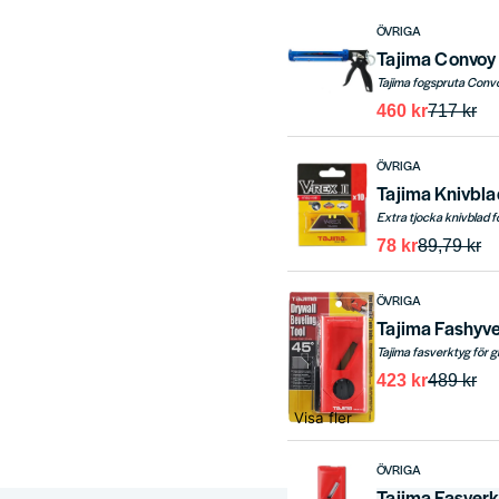
ÖVRIGA
Tajima Convoy
460 kr
717 kr
ÖVRIGA
Tajima Knivblad
Extra tjocka knivblad f
78 kr
89,79 kr
ÖVRIGA
Tajima Fashyve
Tajima fasverktyg för 
423 kr
489 kr
Visa fler
ÖVRIGA
Tajima Fasverk