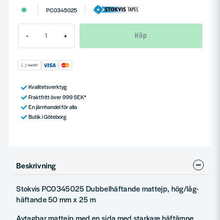
PC0345025
Köp
-
+
Kvalitetsverktyg
Fraktfritt över 999 SEK*
En järnhandel för alla
Butik i Göteborg
Beskrivning
Stokvis PC0345025 Dubbelhäftande mattejp, hög/låg-
häftande 50 mm x 25 m
Avtagbar mattejp med en sida med starkare häftämne