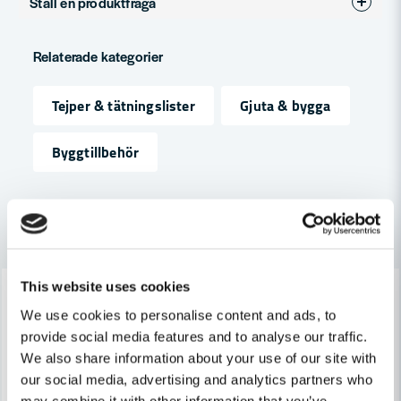
Ställ en produktfråga
Produkttyp
Fästkuddar
question
Fråga oss något om denna produkten...
Relaterade kategorier
Tejper & tätningslister
Gjuta & bygga
name
Namn
Byggtillbehör
email
Mejladress
Andra produkter i kategorin
Lagerrensning upp till
-27%
This website uses cookies
Ja, ni får publicera min fråga
40%
We use cookies to personalise content and ads, to
provide social media features and to analyse our traffic.
We also share information about your use of our site with
our social media, advertising and analytics partners who
may combine it with other information that you’ve