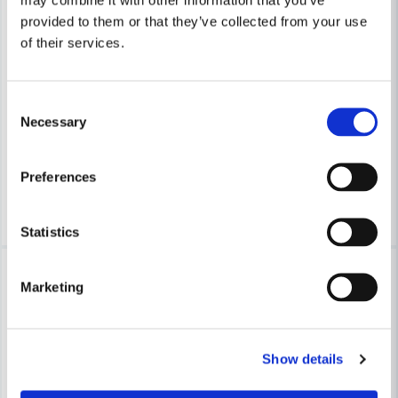
provided to them or that they’ve collected from your use
of their services.
Skicka fråga
STOKVIS
Handdispenser 50 mm, metal
STOKVIS
Stokvis Maskeringstejp PG5 48mm x 50m
Consent
Necessary
Selection
274 kr
374 kr
64,2 kr
107 kr
Leveranstid ifrån leverantör ca
Finns i Webblager
3-7 arbetsdagar
Preferences
Köp
Köp
Statistics
-29%
-27%
Marketing
Show details