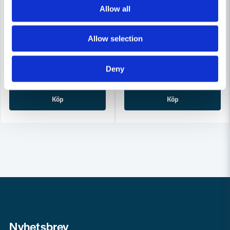
Allow all
STOKVIS
STOKVIS
Stokvis Eltejp PVC Svart S-märkt 19mm x 20m
Handdispenser 50 mm, varia
Allow selection
20 kr
219 kr
28 kr
298 kr
Deny
Finns i Webblager
Finns i Webblager
Köp
Köp
Nyhetsbrev