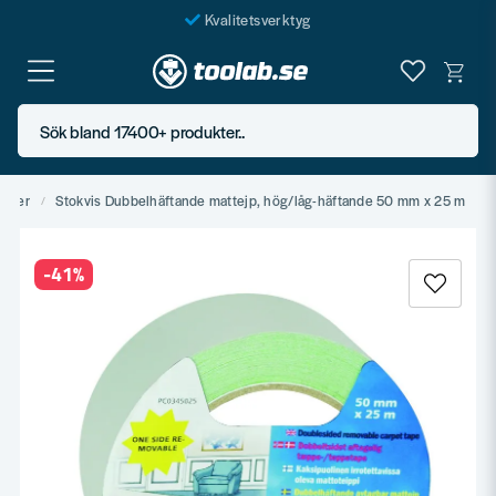
Kvalitetsverktyg
Fraktfritt över 999 SEK*
En järnhandel för alla
Sök bland 17400+ produkter..
Butik i Göteborg
ister
Stokvis Dubbelhäftande mattejp, hög/låg-häftande 50 mm x 25 m
-
41
%