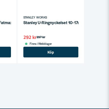
STANLEY WORKS
 Fatmax (160mm)
Stanley U-Ringnyckelset 10-17mm 6st
292 kr
397 kr
Finns i Webblager
Köp