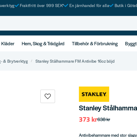
tsverktyg
Fraktfritt över 999 SEK*
En järnhandel för alla
Butik i Göte
& Kläder
Hem, Skog & Trädgård
Tillbehör & Förbrukning
Byggt
g- & Brytverktyg
Stanley Stålhammare FM Antivibe 16oz böjd
Stanley Stålhamma
373 kr
638 kr
Antivibehammare med stor slagyt