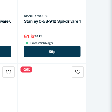
STANLEY WORKS
rivare 0,8mm
Stanley 0-58-912 Spikdrivare 1,6mm
61 kr
93 kr
Finns i Webblager
Köp
-26%