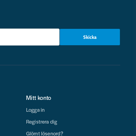
email
Skicka
Mitt konto
Logga in
Registrera dig
Glömt lösenord?