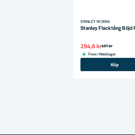
STANLEY WORKS
Stanley Flacktång Böjd
294,6 kr
491 kr
Finns i Webblager
Köp