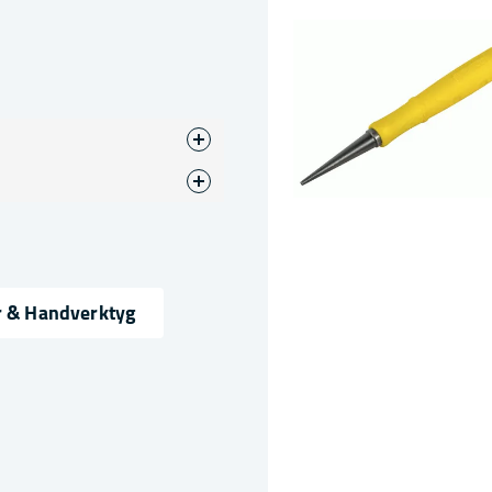
e
r & Handverktyg
ress