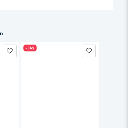
in
-34%