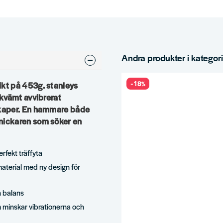
Andra produkter i kategor
-18%
kt på 453g. stanleys
kvämt avvibrerat
skaper. En hammare både
nickaren som söker en
rfekt träffyta
terial med ny design för
h balans
minskar vibrationerna och