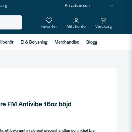
borg
illbehör
El & Belysning
Merchandise
Blogg
re FM Antivibe 16oz böjd
a, ett bekvämt avvibrerat greppahandtag och riktigt bra