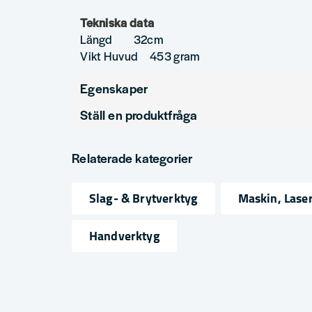
Tekniska data
Längd 32cm
Vikt Huvud 453 gram
Egenskaper
Ställ en produktfråga
Produkttyp
Hammar
question
Fråga oss något om denna produkten...
Relaterade kategorier
Slag- & Brytverktyg
Maskin, Lase
name
email
Namn
Mejlad
Handverktyg
Ja, ni får publicera min fråga