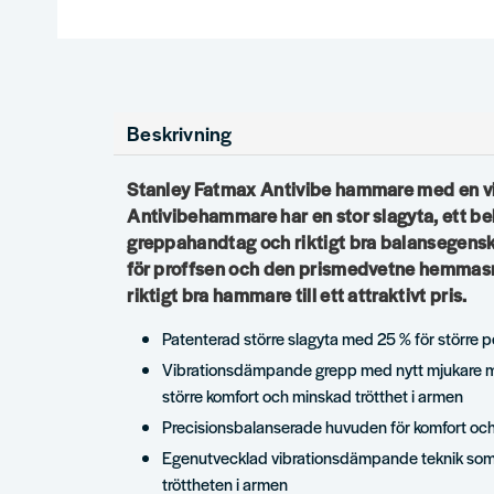
Beskrivning
Stanley Fatmax Antivibe hammare med en vi
Antivibehammare har en stor slagyta, ett be
greppahandtag och riktigt bra balansegen
för proffsen och den prismedvetne hemmas
riktigt bra hammare till ett attraktivt pris.
Patenterad större slagyta med 25 % för större pe
Vibrationsdämpande grepp med nytt mjukare ma
större komfort och minskad trötthet i armen
Precisionsbalanserade huvuden för komfort oc
Egenutvecklad vibrationsdämpande teknik som 
tröttheten i armen