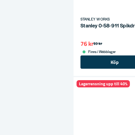
STANLEY WORKS
Stanley 0-58-911 Spikd
76 kr
93 kr
Finns i Webblager
Köp
Lagerrensning upp till 40%