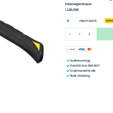
balansegenskaper.
Läs mer
FMHT1-51275
-
+
Kvalitetsverktyg
Fraktfritt över 999 SEK*
En järnhandel för alla
Butik i Göteborg