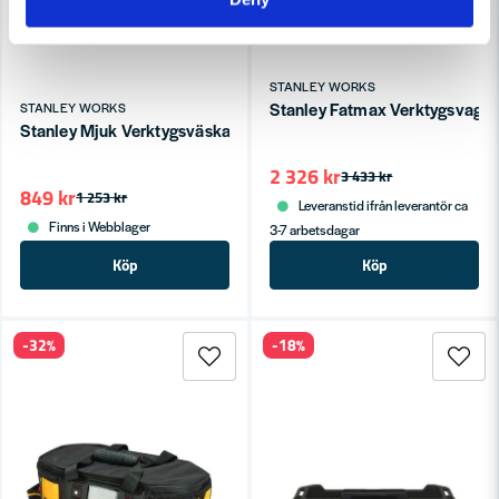
STANLEY WORKS
Stanley Fatmax Verktygsvagn
STANLEY WORKS
Stanley Mjuk Verktygsväska Fatmax FMST1-73607
2 326 kr
3 433 kr
849 kr
1 253 kr
Leveranstid ifrån leverantör ca
Finns i Webblager
3-7 arbetsdagar
Köp
Köp
-32%
-18%