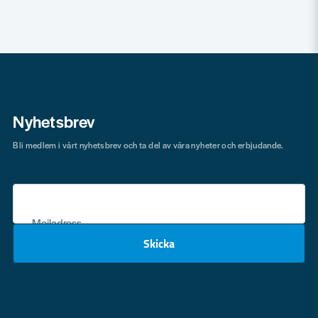
Nyhetsbrev
Bli medlem i vårt nyhetsbrev och ta del av våra nyheter och erbjudande.
Mejladress
Skicka
email