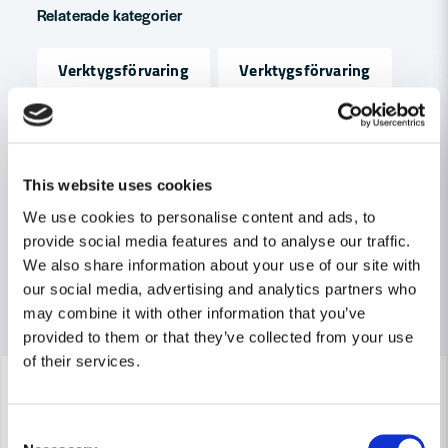
Fråga oss något om denna produkten...
Relaterade kategorier
Verktygsförvaring
Verktygsförvaring
name
Namn
Lager & Arbetsplats
Maskin, Laser & Handverktyg
email
This website uses cookies
Mejladress
We use cookies to personalise content and ads, to
Byggtillbehör
Övrigt
provide social media features and to analyse our traffic.
We also share information about your use of our site with
Ja, ni får publicera min fråga
our social media, advertising and analytics partners who
Andra produkter i kategorin
may combine it with other information that you’ve
provided to them or that they’ve collected from your use
of their services.
-32%
-32%
Consent