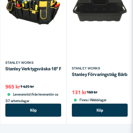
STANLEY WORKS
Stanley Verktygsväska 18" Fatmax FMST1-70749
STANLEY WORKS
Stanley Förvaringstråg Bärba
965 kr
1 425 kr
131 kr
160 kr
Leveranstid ifrån leverantör ca
Finns i Webblager
3-7 arbetsdagar
Köp
Köp