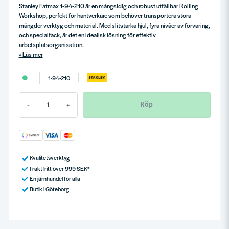
Stanley Fatmax 1-94-210 är en mångsidig och robust utfällbar Rolling
Workshop, perfekt för hantverkare som behöver transportera stora
mängder verktyg och material. Med slitstarka hjul, fyra nivåer av förvaring,
och specialfack, är det en idealisk lösning för effektiv
arbetsplatsorganisation.
Läs mer
1-94-210
Köp
-
+
Kvalitetsverktyg
Fraktfritt över 999 SEK*
En järnhandel för alla
Butik i Göteborg