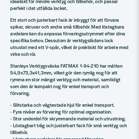
idealiskt för mindre verktyg och tillbehör, och passar
perfekt i det utfällda locket.
Ett stort och justerbart fack är inbyggt för att förvara
spikar, skruvar och andra små tillbehör. Med löstagbara
avdelare kan du anpassa förvaringsutrymmet efter dina
specifika behov. Dessutom är verktygslådans lock
utrustat med ett V-spår, vilket är praktiskt för arbete med
virke och rör.
Stanleys Verktygsväska FATMAX 1-94-210 har måtten
54,9x73,3x41,3mm, vilket gör den rymlig nog för att
rymma en stor mängd verktyg och material, samtidigt
som den är kompakt nog för enkel transport och
förvaring.
- Slitstarka och vägtestade hjul för enkel transport.
- Fyra nivåer av förvaring för optimal organisation.
- Stor underdel för skrymmande material och utrustning.
- Löstagbart tråg och justerbart fack för små verktyg och
tillbehör.
- Löstagbara avdelare för anpassad förvaring.