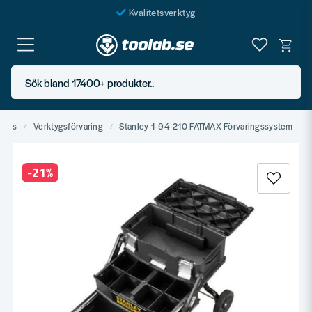
Kvalitetsverktyg
Fraktfritt över 999 SEK*
En järnhandel för alla
Sök bland 17400+ produkter..
Butik i Göteborg
plats
Verktygsförvaring
Stanley 1-94-210 FATMAX Förvaringssystem
-
21
%