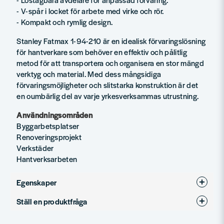
- V-spår i locket för arbete med virke och rör.
- Kompakt och rymlig design.
Stanley Fatmax 1-94-210 är en idealisk förvaringslösning
för hantverkare som behöver en effektiv och pålitlig
metod för att transportera och organisera en stor mängd
verktyg och material. Med dess mångsidiga
förvaringsmöjligheter och slitstarka konstruktion är det
en oumbärlig del av varje yrkesverksammas utrustning.
Användningsområden
Byggarbetsplatser
Renoveringsprojekt
Verkstäder
Hantverksarbeten
Egenskaper
Ställ en produktfråga
Skrymmande
Endast köp i butik
question