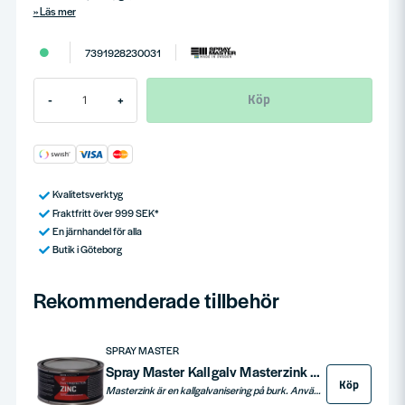
Läs mer
7391928230031
Köp
-
+
Kvalitetsverktyg
Fraktfritt över 999 SEK*
En järnhandel för alla
Butik i Göteborg
Rekommenderade tillbehör
SPRAY MASTER
Spray Master Kallgalv Masterzink 1/3L 23003
Köp
Masterzink är en kallgalvanisering på burk. Används för att rostskydda järn och stål. Kulörmässigt liknar det varmgalvaniserad. Tack vare att den färdiga ytan kan övermålas kan den även användas som primer. Genomtorr på 1 dygn, dammtorr 15 minuter.