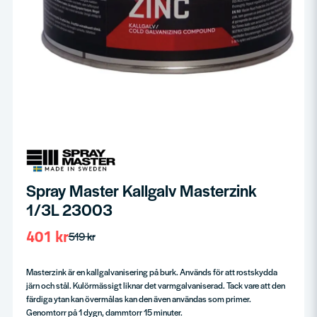
Spray Master Kallgalv Masterzink
1/3L 23003
401 kr
519 kr
Masterzink är en kallgalvanisering på burk. Används för att rostskydda
järn och stål. Kulörmässigt liknar det varmgalvaniserad. Tack vare att den
färdiga ytan kan övermålas kan den även användas som primer.
Genomtorr på 1 dygn, dammtorr 15 minuter.