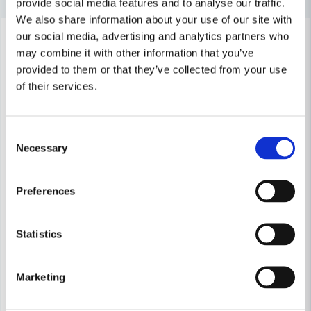
provide social media features and to analyse our traffic.
Ja, ni får publicera min fråga
We also share information about your use of our site with
Lagerrensning upp till
-23%
our social media, advertising and analytics partners who
40%
may combine it with other information that you’ve
provided to them or that they’ve collected from your use
of their services.
Consent
Skicka fråga
Necessary
Selection
Preferences
Statistics
Marketing