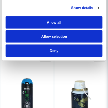
SPRAY MASTER
SPRAY MASTER
Spray Master Rostskyddsprimer Spray Grå 400ml
Spray Master Kallgalv Zink m
Show details
57,6 kr
148 kr
96 kr
191 kr
Allow all
Finns i Webblager
Finns i Webblager
Köp
Köp
Allow selection
Deny
-23%
-28%