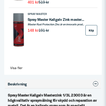
401 kr
519 kr
SPRAY MASTER
Spray Master Kallgalv Zink master 400ml
Master Rust Protection Zinc är en innovativ produkt designad för att ge ett överlägset skydd mot korrosion på järn- och stålytor. Med en färdig färgfilm som innehåller minst 90 % zink, erbjuder denna produkt ett elektrokemiskt bindande skydd som aktiveras av luftens fuktighet. Dess unika självläkande egenskaper vid mekaniska skador, tack vare zinkens förmåga att krypa över blottade ytor, gör den till en idealisk lösning för långvarigt rostskydd. Produkten finns både som aerosol och penselfärg, vilket gör den lämplig för en mängd olika applikationer.
Köp
148 kr
191 kr
Visa fler
Beskrivning
Spray Master Kallgalv Masterzink 1/3L 23003 är en
högkvalitativ spraymålning för skydd och reparation av
metall. Det är en kallgalv spray som är speciellt