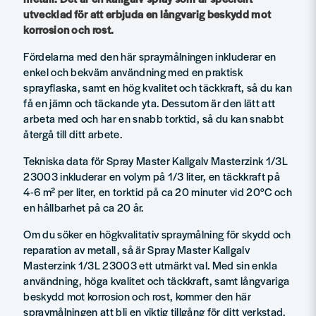
utvecklad för att erbjuda en långvarig beskydd mot
korrosion och rost.
Fördelarna med den här spraymålningen inkluderar en
enkel och bekväm användning med en praktisk
sprayflaska, samt en hög kvalitet och täckkraft, så du kan
få en jämn och täckande yta. Dessutom är den lätt att
arbeta med och har en snabb torktid, så du kan snabbt
återgå till ditt arbete.
Tekniska data för Spray Master Kallgalv Masterzink 1/3L
23003 inkluderar en volym på 1/3 liter, en täckkraft på
4-6 m² per liter, en torktid på ca 20 minuter vid 20°C och
en hållbarhet på ca 20 år.
Om du söker en högkvalitativ spraymålning för skydd och
reparation av metall, så är Spray Master Kallgalv
Masterzink 1/3L 23003 ett utmärkt val. Med sin enkla
användning, höga kvalitet och täckkraft, samt långvariga
beskydd mot korrosion och rost, kommer den här
spraymålningen att bli en viktig tillgång för ditt verkstad.