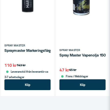
SPRAY MASTER
Spraymaster Markeringsfärg ECO Fluor Blå 500ml
SPRAY MASTER
Spray Master Vapenolja 150m
110 kr
143 kr
47 kr
65 kr
Leveranstid ifrån leverantör ca
Finns i Webblager
3-7 arbetsdagar
Köp
Köp