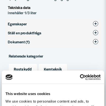
Tekniska data
Innehåller 1/3 liter
Egenskaper
Ställ en produktfråga
Produkttyp
Kallgalv
Dokument (1)
question
Fråga oss något om denna produkten...
Teknisk beskrivning
Hämta
Relaterade kategorier
618.72 KB
name
Rostskydd
Kemteknik
Namn
Byggtillbehör
email
Mejladress
This website uses cookies
Andra produkter i kategorin
We use cookies to personalise content and ads, to