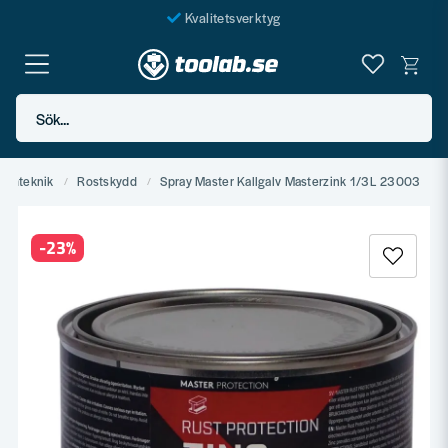
Kvalitetsverktyg
Fraktfritt över 999 SEK*
En järnhandel för alla
Sök...
Butik i Göteborg
Kemteknik
Rostskydd
Spray Master Kallgalv Masterzink 1/3L 23003
-
23
%