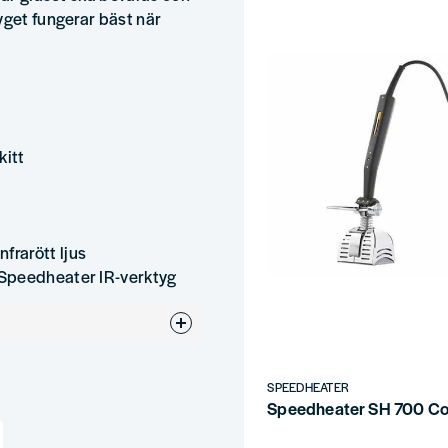
yget fungerar bäst när
kitt
rarött ljus
 Speedheater IR-verktyg
SPEEDHEATER
Speedheater SH 700 Cob