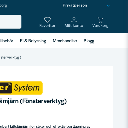
borg
illbehör
El & Belysning
Merchandise
Blogg
sterverktyg)
ämjärn (Fönsterverktyg)
rbart kittstämjärn för säker och effektiv borttagning av