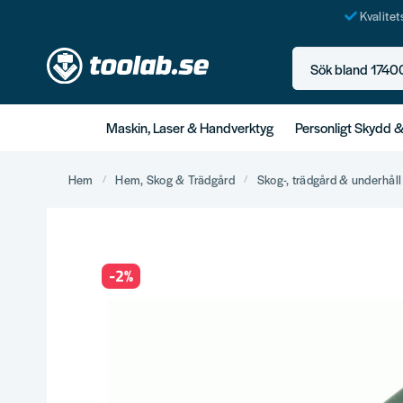
Kvalite
Sök bland 17400+ p
Maskin, Laser & Handverktyg
Personligt Skydd 
Hem
Hem, Skog & Trädgård
Skog-, trädgård & underhåll
-
2
%