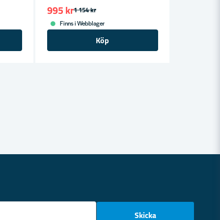
995 kr
1 154 kr
Finns i Webblager
Köp
email
Skicka