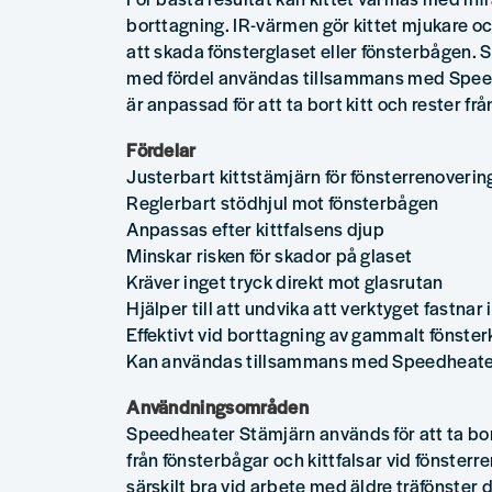
borttagning. IR-värmen gör kittet mjukare o
att skada fönsterglaset eller fönsterbågen.
med fördel användas tillsammans med Spee
är anpassad för att ta bort kitt och rester frå
Fördelar
Justerbart kittstämjärn för fönsterrenoverin
Reglerbart stödhjul mot fönsterbågen
Anpassas efter kittfalsens djup
Minskar risken för skador på glaset
Kräver inget tryck direkt mot glasrutan
Hjälper till att undvika att verktyget fastnar i 
Effektivt vid borttagning av gammalt fönsterk
Kan användas tillsammans med Speedheate
Användningsområden
Speedheater Stämjärn används för att ta bo
från fönsterbågar och kittfalsar vid fönsterr
särskilt bra vid arbete med äldre träfönster 