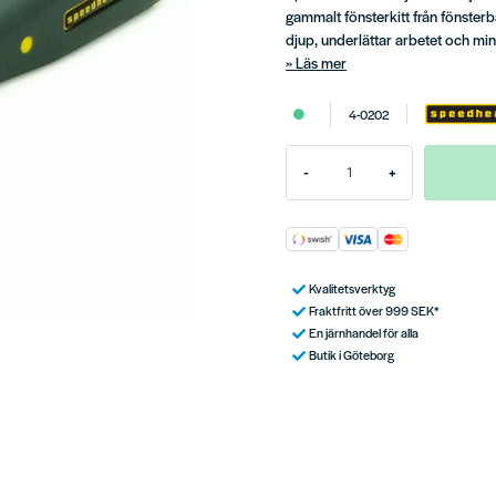
gammalt fönsterkitt från fönsterb
djup, underlättar arbetet och min
Läs mer
4-0202
-
+
Kvalitetsverktyg
Fraktfritt över 999 SEK*
En järnhandel för alla
Butik i Göteborg