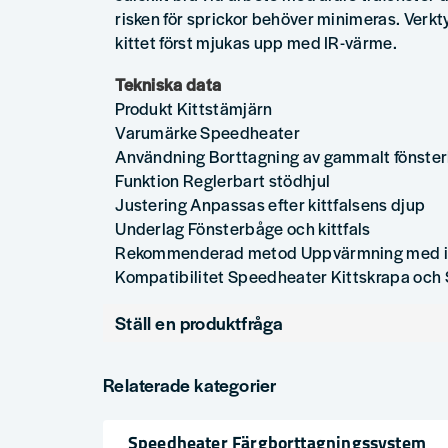
risken för sprickor behöver minimeras. Verkt
kittet först mjukas upp med IR-värme.
Tekniska data
Produkt Kittstämjärn
Varumärke Speedheater
Användning Borttagning av gammalt fönster
Funktion Reglerbart stödhjul
Justering Anpassas efter kittfalsens djup
Underlag Fönsterbåge och kittfals
Rekommenderad metod Uppvärmning med inf
Kompatibilitet Speedheater Kittskrapa och
Ställ en produktfråga
question
Fråga oss något om denna produkten...
Relaterade kategorier
Speedheater Färgborttagningssystem