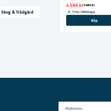
4 696 kr
5 683 kr
ress
 Skog & Trädgård
Finns i Webblager
Köp
Mejladress