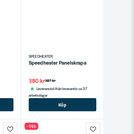
SPEEDHEATER
Speedheater Panelskrapa
380 kr
387 kr
Leveranstid ifrån leverantör ca 3-7
arbetsdagar
Köp
-14%