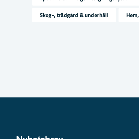
name
email
Namn
Mejlad
Skog-, trädgård & underhåll
Hem,
Ja, ni får publicera min fråga
Skicka fråga
Nyhetsbrev