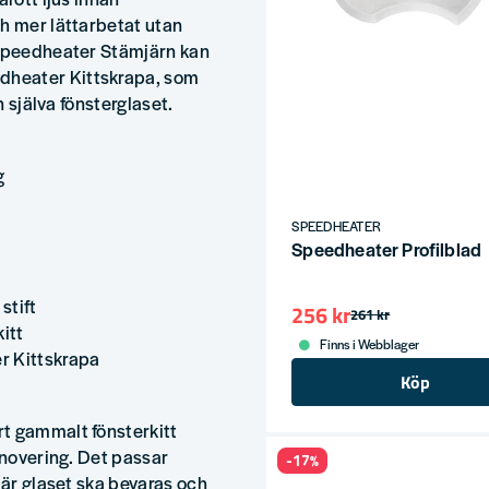
ch mer lättarbetat utan
 Speedheater Stämjärn kan
dheater Kittskrapa, som
n själva fönsterglaset.
g
SPEEDHEATER
Speedheater Profilblad
stift
256 kr
261 kr
itt
Finns i Webblager
r Kittskrapa
Köp
rt gammalt fönsterkitt
enovering. Det passar
-17%
där glaset ska bevaras och