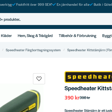
tsverktyg
Fraktfritt över 999 SEK*
En järnhandel för alla
Butik i Göte
rodukter..
& Kläder
Hem, Skog & Trädgård
Tillbehör & Förbrukning
Byggt
Speedheater Färgborttagningssystem
Speedheater Kittstämjärn (Fön
Speedheater Kittst
390 kr
398 kr
Speedheater Stämjärn är ett juste