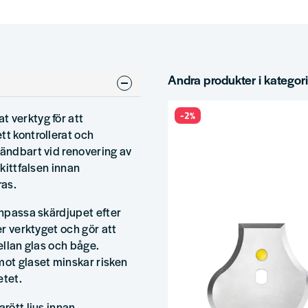
Andra produkter i kategor
-2%
t verktyg för att
tt kontrollerat och
vändbart vid renovering av
 kittfalsen innan
ras.
anpassa skärdjupet efter
er verktyget och gör att
mellan glas och båge.
mot glaset minskar risken
etet.
arött ljus innan