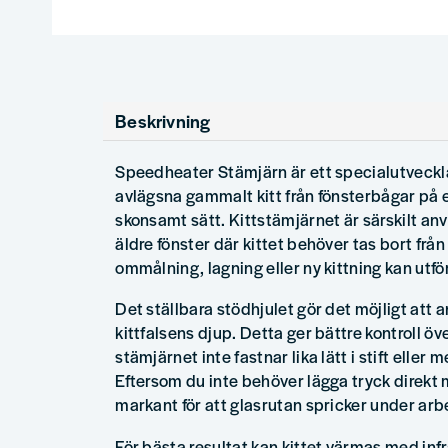
Beskrivning
Speedheater Stämjärn är ett specialutveckla
avlägsna gammalt kitt från fönsterbågar på e
skonsamt sätt. Kittstämjärnet är särskilt an
äldre fönster där kittet behöver tas bort från
ommålning, lagning eller ny kittning kan utfö
Det ställbara stödhjulet gör det möjligt att 
kittfalsens djup. Detta ger bättre kontroll öv
stämjärnet inte fastnar lika lätt i stift eller 
Eftersom du inte behöver lägga tryck direkt 
markant för att glasrutan spricker under arb
För bästa resultat kan kittet värmas med infr