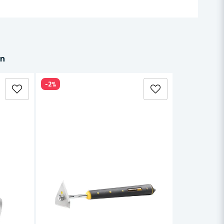
in
-2%