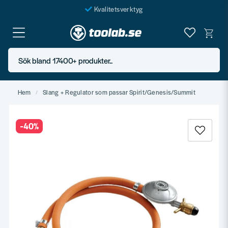
Kvalitetsverktyg
Fraktfritt över 999 SEK*
En järnhandel för alla
Sök bland 17400+ produkter..
Butik i Göteborg
Hem
Slang + Regulator som passar Spirit/Genesis/Summit
-
40
%