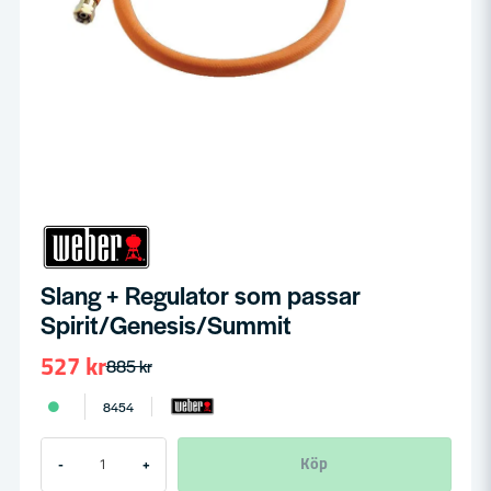
Slang + Regulator som passar
Spirit/Genesis/Summit
527 kr
885 kr
8454
Köp
-
+