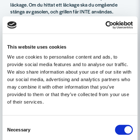
läckage. Om du hittat ett läckage ska du omgående
stänga av gasolen, och grillen får INTE användas.
Kontrollera att anslutningen mellan slang, ventil och
grenrör är tät. Om läckaget kvarstår ska du kontakta
Webers kundservice.
Garantitider
This website uses cookies
Övriga delar 2 år
We use cookies to personalise content and ads, to
provide social media features and to analyse our traffic.
Ställ en produktfråga
We also share information about your use of our site with
our social media, advertising and analytics partners who
question
Fråga oss något om denna produkten...
Relaterade kategorier
may combine it with other information that you’ve
provided to them or that they’ve collected from your use
of their services.
name
Namn
Consent
Necessary
Selection
email