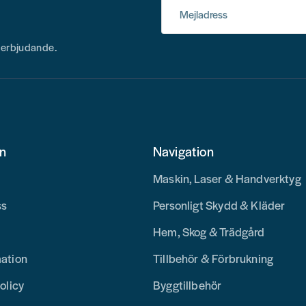
Mejladress
h erbjudande.
on
Navigation
Maskin, Laser & Handverktyg
ss
Personligt Skydd & Kläder
Hem, Skog & Trädgård
mation
Tillbehör & Förbrukning
olicy
Byggtillbehör