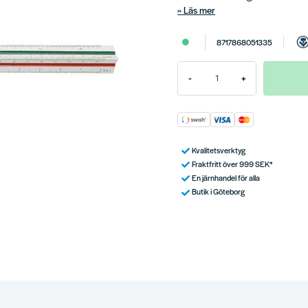
Läs mer
8717868051335
-
+
Kvalitetsverktyg
Fraktfritt över 999 SEK*
En järnhandel för alla
Butik i Göteborg