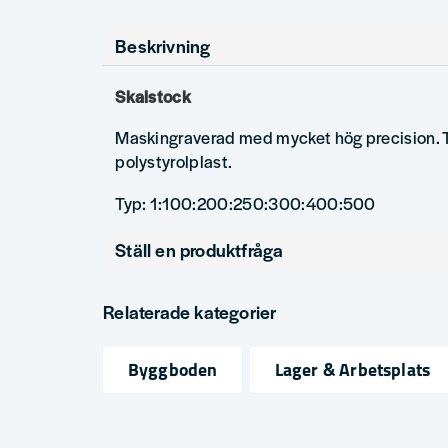
Beskrivning
Skalstock
Maskingraverad med mycket hög precision. Ti
polystyrolplast.
Typ: 1:100:200:250:300:400:500
Ställ en produktfråga
question
Fråga oss något om denna produkten...
Relaterade kategorier
Byggboden
Lager & Arbetsplats
name
email
Namn
Mejlad