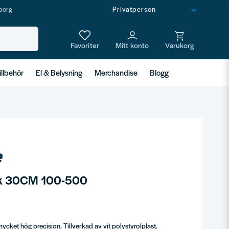
borg
illbehör
El & Belysning
Merchandise
Blogg
ock 30CM 100-500
ket hög precision. Tillverkad av vit polystyrolplast.