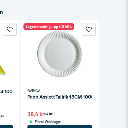
in
Lagerrensning upp till 40%
cl 100/frp
ÖVRIGA
Papp Assiett Tallrik 15CM 100ST/FRP
38,4 kr
64 kr
 3-7
Finns i Webblager