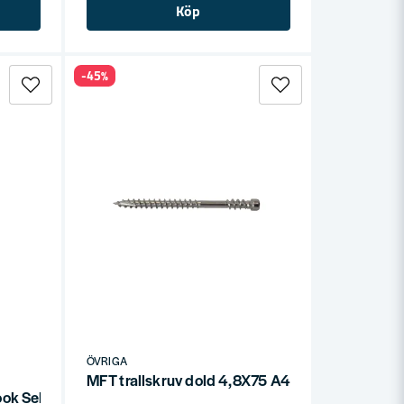
Köp
-45%
ÖVRIGA
MFT trallskruv dold 4,8X75 A4 200 ST
ook Selection Svart