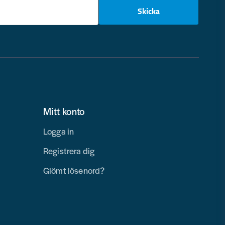
email
Skicka
Mitt konto
Logga in
Registrera dig
Glömt lösenord?