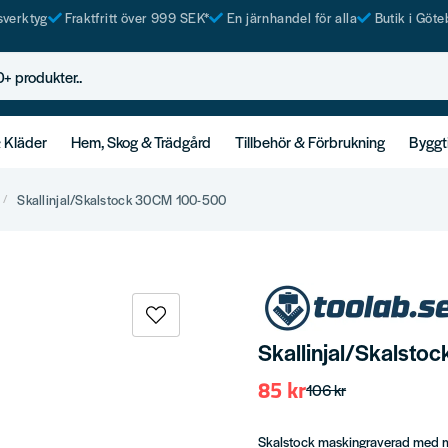
tsverktyg
Fraktfritt över 999 SEK*
En järnhandel för alla
Butik i Göte
rodukter..
& Kläder
Hem, Skog & Trädgård
Tillbehör & Förbrukning
Byggt
Skallinjal/Skalstock 30CM 100-500
Skallinjal/Skalst
85 kr
106 kr
Skalstock maskingraverad med myc