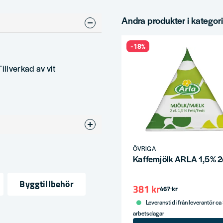
Andra produkter i kategor
-18%
llverkad av vit
ÖVRIGA
Kaffemjölk ARLA 1,5% 2
Byggtillbehör
381 kr
467 kr
Leveranstid ifrån leverantör ca
ress
arbetsdagar