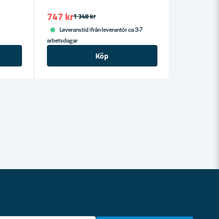
747 kr
1 348 kr
Leveranstid ifrån leverantör ca 3-7
arbetsdagar
Köp