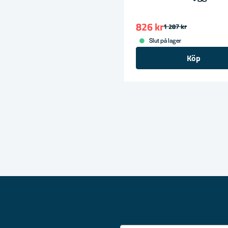
826 kr
1 287 kr
Slut på lager
Köp