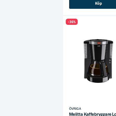
Köp
-36%
ÖVRIGA
Melitta Kaffebryggare L