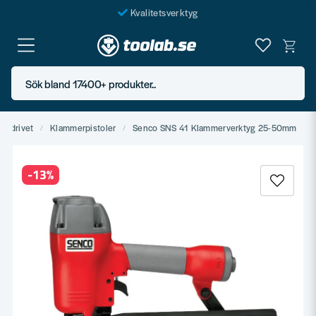
Kvalitetsverktyg
Fraktfritt över 999 SEK*
En järnhandel för alla
Sök bland 17400+ produkter..
Butik i Göteborg
ftsdrivet
Klammerpistoler
Senco SNS 41 Klammerverktyg 25-50mm
-
13
%