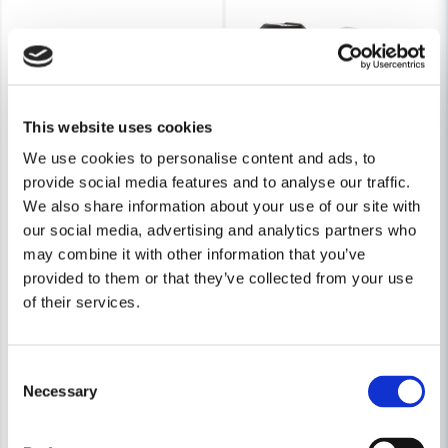
Skicka fråga
This website uses cookies
We use cookies to personalise content and ads, to
provide social media features and to analyse our traffic.
We also share information about your use of our site with
our social media, advertising and analytics partners who
may combine it with other information that you’ve
provided to them or that they’ve collected from your use
of their services.
SENCO
SENCO
Senco DS522-18V Skruvautomat 25-50mm (2x3,0Ah)
Senco F-35XP 2.0 Fusion-Ra
Consent
Necessary
Selection
6 818 kr
6 244 kr
13 977 kr