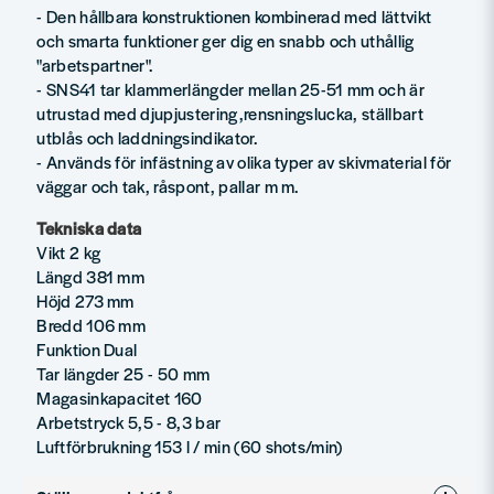
- Den hållbara konstruktionen kombinerad med lättvikt
och smarta funktioner ger dig en snabb och uthållig
"arbetspartner".
- SNS41 tar klammerlängder mellan 25-51 mm och är
utrustad med djupjustering,rensningslucka, ställbart
utblås och laddningsindikator.
- Används för infästning av olika typer av skivmaterial för
väggar och tak, råspont, pallar m m.
Tekniska data
Vikt 2 kg
Längd 381 mm
Höjd 273 mm
Bredd 106 mm
Funktion Dual
Tar längder 25 - 50 mm
Magasinkapacitet 160
Arbetstryck 5,5 - 8,3 bar
Luftförbrukning 153 l / min (60 shots/min)