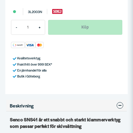
3L2003N
Köp
-
+
Kvalitetsverktyg
Fraktfritt över 999 SEK*
En järnhandel för alla
Butik i Göteborg
Beskrivning
Senco SNS41 är ett snabbt och starkt klammerverktyg
som passar perfekt för skivsättning