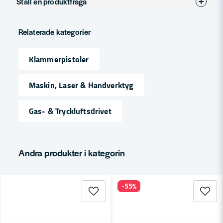
Ställ en produktfråga
question
Fråga oss något om denna produkten...
Relaterade kategorier
Klammerpistoler
name
Namn
Maskin, Laser & Handverktyg
Gas- & Tryckluftsdrivet
email
Mejladress
Andra produkter i kategorin
Ja, ni får publicera min fråga
-55%