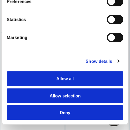
Preferences
Leveranstid ifrån leverantör ca
Leveranstid ifrån leverantör ca
3-7 arbetsdagar
3-7 arbetsdagar
Köp
Köp
Statistics
Marketing
-12%
-32%
Endast köp i butik
Oljefri
Tystgående
Show details
Allow all
Allow selection
Deny