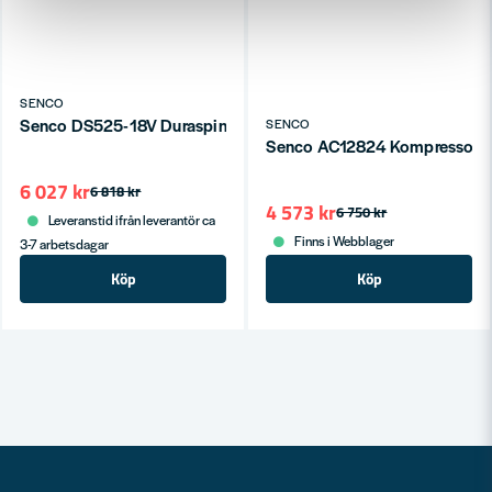
SENCO
Senco DS525-18V Duraspin Gipsskruvautomat 25-55mm (2x3,
SENCO
Senco AC12824 Kompressor 9ba
6 027 kr
6 818 kr
4 573 kr
6 750 kr
Leveranstid ifrån leverantör ca
Finns i Webblager
3-7 arbetsdagar
Köp
Köp