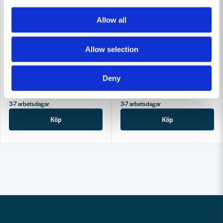
Allow all
ÖVRIGA
ÖVRIGA
Kompressor rocky 242 hondamotor 5,0 hk
Kompressor Fiac stratos 24 (o
Allow selection
23 499 kr
3 220 kr
Deny
29 060 kr
4 225 kr
Leveranstid ifrån leverantör ca
Leveranstid ifrån leverantör ca
3-7 arbetsdagar
3-7 arbetsdagar
Köp
Köp