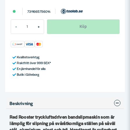
7311665756014
Köp
-
+
Kvalitetsverktyg
Fraktfritt över 999 SEK*
En järnhandel för alla
Butik i Göteborg
Beskrivning
Red Rooster tryckluftsdriven bandslipmaskin som är
lämplig för slipning på svåråtkomliga ställen på såväl
stål, aluminium, plast och trä. Handtaget är svängbart