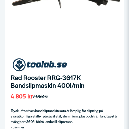
Red Rooster RRG-3617K
Bandslipmaskin 400l/min
4 805 kr
7 092 kr
Tryckluftsdriven bandslipmaskin som är lämplig för slipning på
svåråtkomliga ställen på såväl stål, aluminium, plast och trä. Handtaget är
svängbart 360° i förhållande till sliparmen.
Läs mer