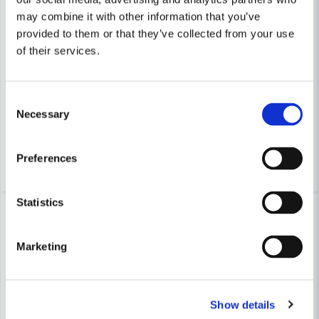
may combine it with other information that you’ve
provided to them or that they’ve collected from your use
ÖVRIGA
ÖVRIGA
of their services.
Red Rooster RRG-3621 Bandslipmaskin 520l/min
Red Rooster Filmaskin Vinke
5 950 kr
2 354 kr
Consent
8 782 kr
3 114 kr
Necessary
Selection
Leveranstid ifrån leverantör ca
Leveranstid ifrån leverantör ca
3-7 arbetsdagar
3-7 arbetsdagar
Köp
Köp
Preferences
Statistics
-19%
-24%
Marketing
Show details