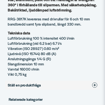
360° i förhållande till sliparmen. Med säkerhetspådrag.
Bakåtriktad, ljuddämpad luftströmning.
RRG-3617K levereras med drivrullar för 6 och 10 mm
bandbredd samt fyra slipband, längd 330 mm.
Tekniska data
Luftförbrukning 100 % intensitet 400 l/min
Luftförbrukning (vid 6.2 bar) 6.7 l/s
Vibration (ISO 28927) 0.60 m/s²
Ljudnivå (ISO 15744) 80 dB (A)
Anslutningsgänga 1/4 G (R)
Slangdimension 10 mm
Varvtal 16000 r/min
Vikt 0,75 kg
Ställ en produktfråga
question
Fråga oss något om denna produkten...
Relaterade kategorier