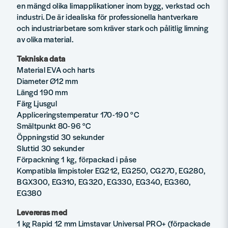
en mängd olika limapplikationer inom bygg, verkstad och
industri. De är idealiska för professionella hantverkare
och industriarbetare som kräver stark och pålitlig limning
av olika material.
Tekniska data
Material EVA och harts
Diameter Ø12 mm
Längd 190 mm
Färg Ljusgul
Appliceringstemperatur 170-190 °C
Smältpunkt 80-96 °C
Öppningstid 30 sekunder
Sluttid 30 sekunder
Förpackning 1 kg, förpackad i påse
Kompatibla limpistoler EG212, EG250, CG270, EG280,
BGX300, EG310, EG320, EG330, EG340, EG360,
EG380
Levereras med
1 kg Rapid 12 mm Limstavar Universal PRO+ (förpackade