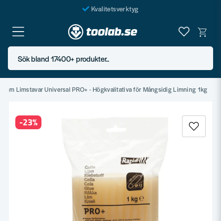
Kvalitetsverktyg
Fraktfritt över 999 SEK*
En järnhandel för alla
Sök bland 17400+ produkter..
Butik i Göteborg
2 mm Limstavar Universal PRO+ - Högkvalitativa för Mångsidig Limning 1kg
-
23
%