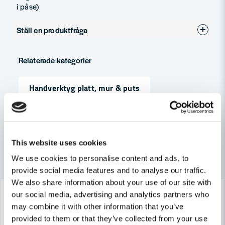
i påse)
Ställ en produktfråga
question
Fråga oss något om denna produkten...
Relaterade kategorier
Handverktyg platt, mur & puts
name
Namn
Mura, Puts & Måla
Byggtillbehör
This website uses cookies
email
Mejladress
Andra produkter i kategorin
We use cookies to personalise content and ads, to
provide social media features and to analyse our traffic.
We also share information about your use of our site with
-23%
-38%
our social media, advertising and analytics partners who
Ja, ni får publicera min fråga
may combine it with other information that you’ve
provided to them or that they’ve collected from your use