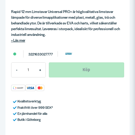
Rapid 12 mm Limstavar Universal PRO+ är högkvalitativa limstavar
lämpade för diverse limapplikationer med plast, metall, glas, trä och
behandlade ytor. De är tillverkade av EVA och harts, vilket säkerställer
perfekta limresultat. Levereras i storpack, idealiskt för professionell och
industriell användning.
Läs mer
3221633027777
Köp
-
+
Kvalitetsverktyg
Fraktfritt över 999 SEK*
En järnhandel för alla
Butik i Göteborg