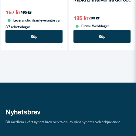
167 kr
195 kr
135 kr
290 kr
Leveranstid ifrån leverantör ca
Finns i Webblager
3-7 arbetsdagar
Köp
Köp
Nyhetsbrev
Bli medlem i vårt nyhetsbrev och ta del av våra nyheter och erbjudande.