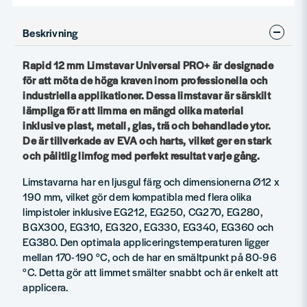
Beskrivning
Rapid 12 mm Limstavar Universal PRO+ är designade
för att möta de höga kraven inom professionella och
industriella applikationer. Dessa limstavar är särskilt
lämpliga för att limma en mängd olika material
inklusive plast, metall, glas, trä och behandlade ytor.
De är tillverkade av EVA och harts, vilket ger en stark
och pålitlig limfog med perfekt resultat varje gång.
Limstavarna har en ljusgul färg och dimensionerna Ø12 x
190 mm, vilket gör dem kompatibla med flera olika
limpistoler inklusive EG212, EG250, CG270, EG280,
BGX300, EG310, EG320, EG330, EG340, EG360 och
EG380. Den optimala appliceringstemperaturen ligger
mellan 170-190 °C, och de har en smältpunkt på 80-96
°C. Detta gör att limmet smälter snabbt och är enkelt att
applicera.