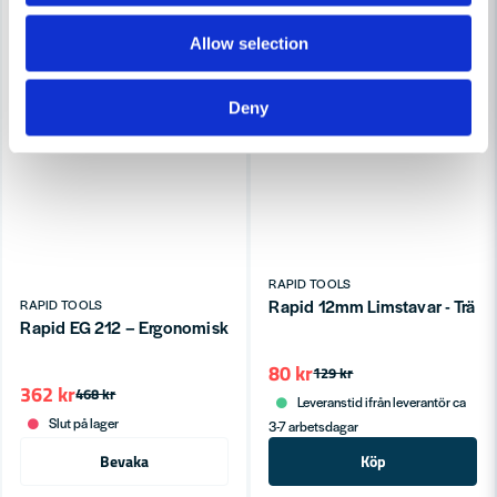
Allow selection
Deny
RAPID TOOLS
Rapid 12mm Limstavar - Trä - 
RAPID TOOLS
Rapid EG 212 – Ergonomisk limpistol för hemmaprojekt
80 kr
129 kr
362 kr
468 kr
Leveranstid ifrån leverantör ca
Slut på lager
3-7 arbetsdagar
Bevaka
Köp