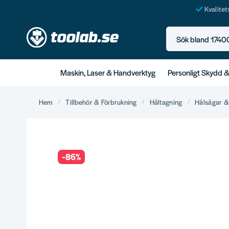
Kvalite
Sök bland 17400+ p
Maskin, Laser & Handverktyg
Personligt Skydd 
Hem
Tillbehör & Förbrukning
Håltagning
Hålsågar &
-
86
%