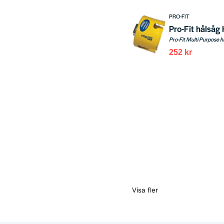
PRO-FIT
Pro-Fit hålså
252 kr
Visa fler