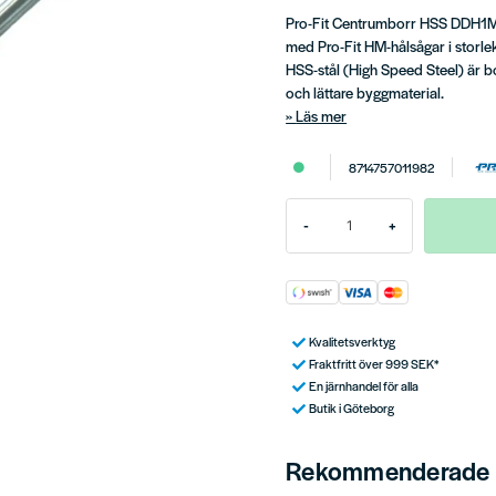
Pro-Fit Centrumborr HSS DDH1MP
med Pro-Fit HM-hålsågar i storl
HSS-stål (High Speed Steel) är bo
och lättare byggmaterial.
Läs mer
8714757011982
-
+
Kvalitetsverktyg
Fraktfritt över 999 SEK*
En järnhandel för alla
Butik i Göteborg
Rekommenderade t