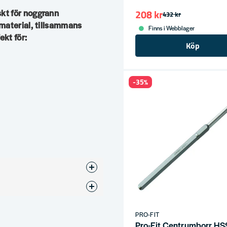
208 kr
kt för noggrann
432 kr
 material, tillsammans
Finns i Webblager
kt för:
Köp
-35%
PRO-FIT
Pro-Fit Centrumborr H