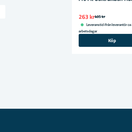
263 kr
405 kr
ress
Leveranstid ifrån leverantör ca
arbetsdagar
Köp