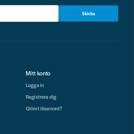
email
Skicka
Mitt konto
Logga in
Registrera dig
Glömt lösenord?