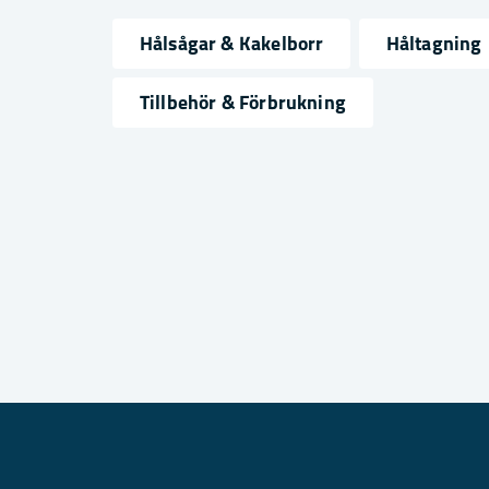
Hålsågar & Kakelborr
Håltagning
name
email
Namn
Mejlad
Tillbehör & Förbrukning
Ja, ni får publicera min fråga
Skicka fråga