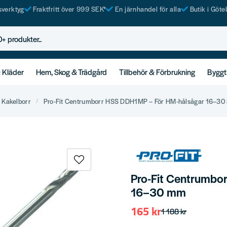
tsverktyg
Fraktfritt över 999 SEK*
En järnhandel för alla
Butik i Göte
rodukter..
& Kläder
Hem, Skog & Trädgård
Tillbehör & Förbrukning
Byggt
 Kakelborr
Pro-Fit Centrumborr HSS DDH1MP – För HM-hålsågar 16–3
Pro-Fit Centrumbo
16–30 mm
165 kr
1 188 kr