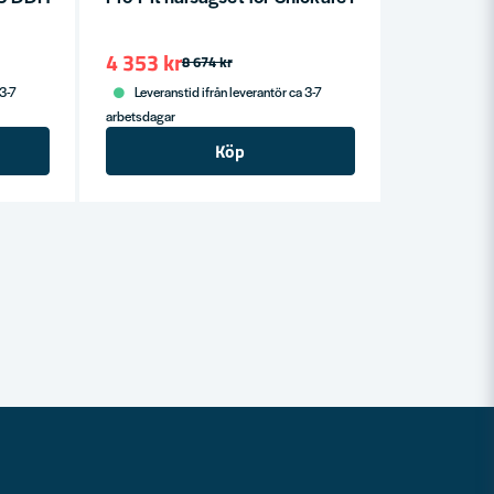
4 353 kr
8 674 kr
 3-7
Leveranstid ifrån leverantör ca 3-7
arbetsdagar
Köp