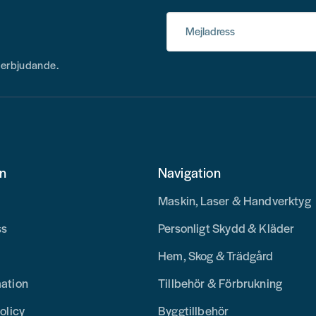
Mejladress
h erbjudande.
on
Navigation
Maskin, Laser & Handverktyg
ss
Personligt Skydd & Kläder
Hem, Skog & Trädgård
mation
Tillbehör & Förbrukning
olicy
Byggtillbehör