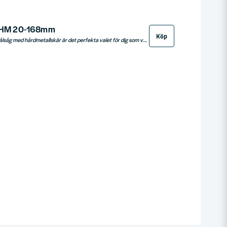
g HM 20-168mm
Köp
Pro-Fit Multi Purpose hålsåg med hårdmetallskär är det perfekta valet för dig som vill borra snabbt, rent och effektivt i en mängd olika material. Den klarar allt från trä och gips till mursten och keramiska material upp till hårdhet 6. Tillsammans med det unika "Drill & Drop"-systemet får du marknadens snabbaste verktygsskifte och smidig borttagning av urtaget material. Hålsågen arbetar över 10 gånger snabbare än traditionella Bi-Metall hålsågar och ger ett rent resultat utan värmeutveckling, brända fibrer eller missfärgning. Perfekt för professionella användare som kräver snabbhet, precision och mångsidighet i sitt arbete.