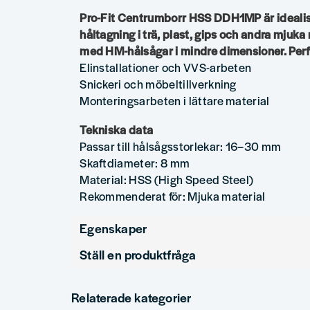
Pro-Fit Centrumborr HSS DDH1MP är idealis
håltagning i trä, plast, gips och andra mjuka
med HM-hålsågar i mindre dimensioner. Perfe
Elinstallationer och VVS-arbeten
Snickeri och möbeltillverkning
Monteringsarbeten i lättare material
Tekniska data
Passar till hålsågsstorlekar: 16–30 mm
Skaftdiameter: 8 mm
Material: HSS (High Speed Steel)
Rekommenderat för: Mjuka material
Egenskaper
Ställ en produktfråga
Produkttyp
Centrumborr
question
Fråga oss något om denna produkten...
Relaterade kategorier