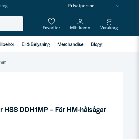
borg
illbehör
El & Belysning
Merchandise
Blogg
0 mm
rr HSS DDH1MP – För HM-hålsågar