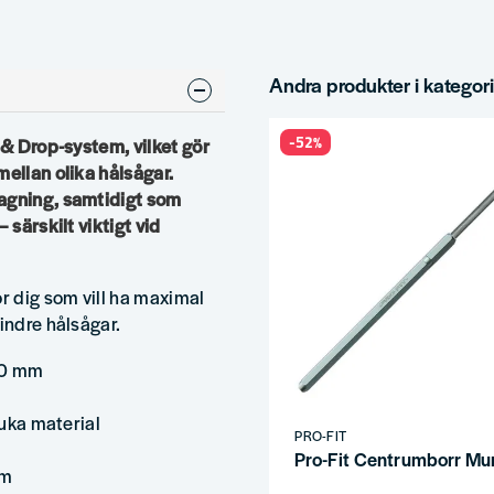
Andra produkter i kategor
-52%
 & Drop-system, vilket gör
mellan olika hålsågar.
tagning, samtidigt som
 särskilt viktigt vid
ör dig som vill ha maximal
indre hålsågar.
30 mm
juka material
PRO-FIT
Pro-Fit Centrumborr Mu
em