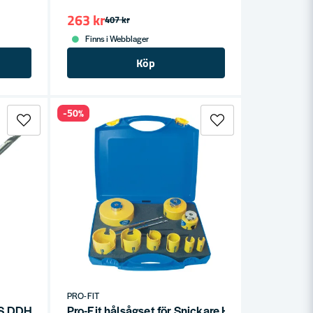
263 kr
407 kr
Finns i Webblager
Köp
-50%
PRO-FIT
SS DDH2MP – För HM-hålsågar 32–330 mm
Pro-Fit hålsågset för Snickare HM 19-111mm (10