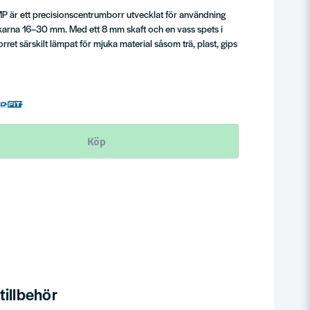
 är ett precisionscentrumborr utvecklat för användning
ekarna 16–30 mm. Med ett 8 mm skaft och en vass spets i
rret särskilt lämpat för mjuka material såsom trä, plast, gips
Köp
illbehör