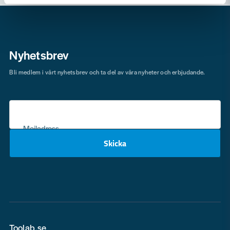
email
Mejladress
Nyhetsbrev
Ja, ni får publicera min fråga
Bli medlem i vårt nyhetsbrev och ta del av våra nyheter och erbjudande.
Mejladress
Skicka
Skicka fråga
email
Toolab.se