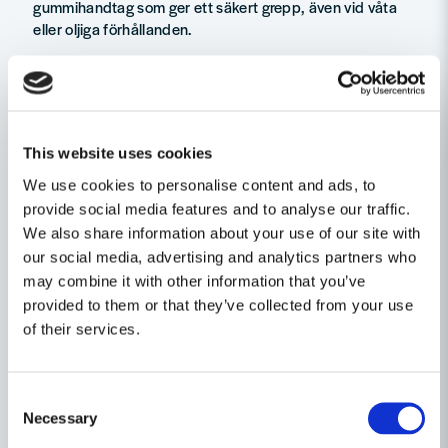
gummihandtag som ger ett säkert grepp, även vid våta
eller oljiga förhållanden.
Fördelar
Studsfritt huvud för reducerad rekyl och vibration
Fyllt med stålkulor för effektiv stötdämpning
Utbytbara nylonslag med hårdhet 70 shore
This website uses cookies
Skonsam mot känsliga material och arbetsstycken
Ergonomiskt gummihandtag för säkert grepp
We use cookies to personalise content and ads, to
Robust stålskaft för hög hållbarhet
provide social media features and to analyse our traffic.
Reservdelar tillgängliga för lång livslängd
We also share information about your use of our site with
our social media, advertising and analytics partners who
Användningsområden
may combine it with other information that you’ve
Lämplig för precisionsarbete inom montering, underhåll,
provided to them or that they’ve collected from your use
verkstadsindustri och bygg. Perfekt när du behöver ett
of their services.
kontrollerat slag utan att skada underlaget, exempelvis
vid arbete med metall, plast eller känsliga komponenter.
Consent
Tekniska data
Necessary
Selection
Skaftmaterial Stålrör
Slaghuvud Fyllt med stålkulor