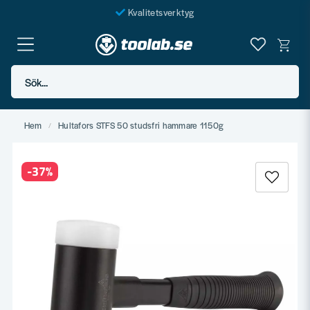
Kvalitetsverktyg
Fraktfritt över 999 SEK*
En järnhandel för alla
Sök...
Butik i Göteborg
Hem
Hultafors STFS 50 studsfri hammare 1150g
-
37
%