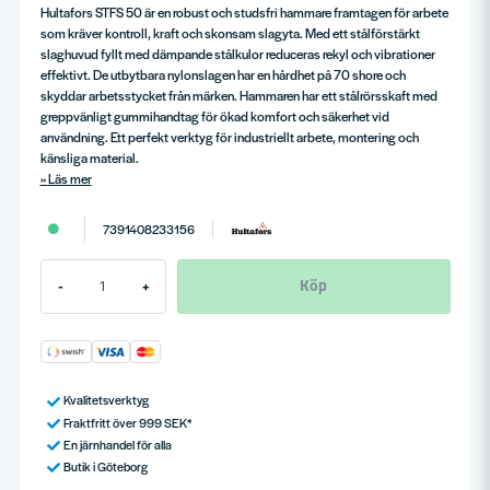
Hultafors STFS 50 är en robust och studsfri hammare framtagen för arbete
som kräver kontroll, kraft och skonsam slagyta. Med ett stålförstärkt
slaghuvud fyllt med dämpande stålkulor reduceras rekyl och vibrationer
effektivt. De utbytbara nylonslagen har en hårdhet på 70 shore och
skyddar arbetsstycket från märken. Hammaren har ett stålrörsskaft med
greppvänligt gummihandtag för ökad komfort och säkerhet vid
användning. Ett perfekt verktyg för industriellt arbete, montering och
känsliga material.
Läs mer
7391408233156
Köp
-
+
Kvalitetsverktyg
Fraktfritt över 999 SEK*
En järnhandel för alla
Butik i Göteborg