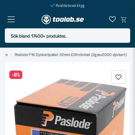
Kvalitetsverktyg
Fraktfritt över 999 SEK*
En järnhandel för alla
Sök bland 17400+ produkter..
Butik i Göteborg
Hem
Paslode F16 Dyckertpaket 32mm Elförzinkad (2gas+2000 dyckert)
-
8
%