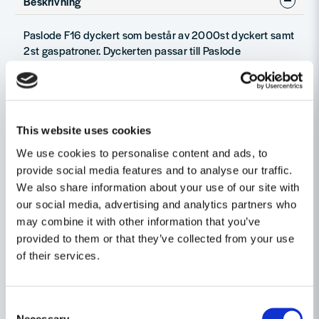
Beskrivning
Paslode F16 dyckert som består av 2000st dyckert samt
2st gaspatroner. Dyckerten passar till Paslode
dyckertpistol IM65 F16 gasdrivna dyckertpistol.
Paslodes F16 dyckert är utmärkta för lister, invändiga
foder, täckskivor, bastupanel eller dylika
material/arbeten.
This website uses cookies
OBS, detta är en rakbandad dyckert som passar till
We use cookies to personalise content and ads, to
IM65 och ej till IM65A!
provide social media features and to analyse our traffic.
We also share information about your use of our site with
Ställ en produktfråga
our social media, advertising and analytics partners who
may combine it with other information that you’ve
question
Fråga oss något om denna produkten...
provided to them or that they’ve collected from your use
Relaterade kategorier
of their services.
Consent
name
Namn
Necessary