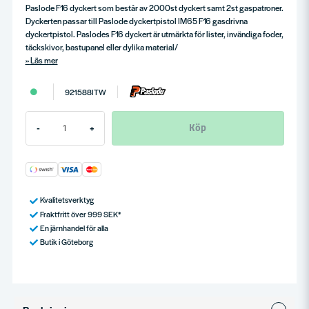
Paslode F16 dyckert som består av 2000st dyckert samt 2st gaspatroner.
Dyckerten passar till Paslode dyckertpistol IM65 F16 gasdrivna
dyckertpistol. Paslodes F16 dyckert är utmärkta för lister, invändiga foder,
täckskivor, bastupanel eller dylika material/
Läs mer
921588ITW
Köp
-
+
Kvalitetsverktyg
Fraktfritt över 999 SEK*
En järnhandel för alla
Butik i Göteborg