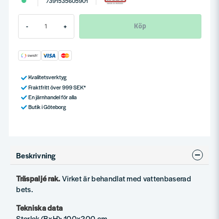
7391535605901
Köp
-
+
Kvalitetsverktyg
Fraktfritt över 999 SEK*
En järnhandel för alla
Butik i Göteborg
Beskrivning
Träspaljé rak.
Virket är behandlat med vattenbaserad
bets.
Tekniska data
Storlek (BxH): 100x200 cm