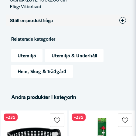
Färg: Vitbetsad
Ställ en produktfråga
question
Fråga oss något om denna produkten...
Relaterade kategorier
Utemiljö
Utemiljö & Underhåll
name
Namn
Hem, Skog & Trädgård
email
Mejladress
Andra produkter i kategorin
-23%
-23%
Ja, ni får publicera min fråga