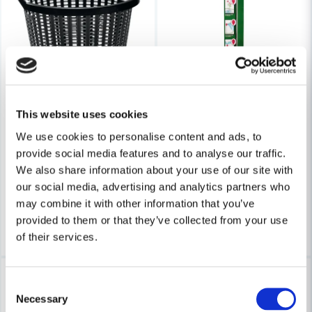
Skicka fråga
NYBY BRUK
This website uses cookies
Nyby Rotvattnare
NYBY BRUK
We use cookies to personalise content and ads, to
Nyby Lövkorg ERGO Recycled 55L
provide social media features and to analyse our traffic.
175 kr
227 kr
We also share information about your use of our site with
96 kr
124 kr
Leveranstid ifrån leverantör ca
our social media, advertising and analytics partners who
Finns i Webblager
3-7 arbetsdagar
may combine it with other information that you’ve
provided to them or that they’ve collected from your use
Köp
Köp
of their services.
-23%
-26%
Consent
Necessary
Selection