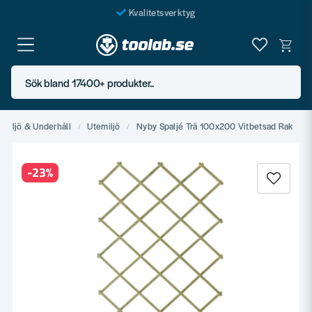
Kvalitetsverktyg
Fraktfritt över 999 SEK*
En järnhandel för alla
Sök bland 17400+ produkter..
Butik i Göteborg
emiljö & Underhåll
Utemiljö
Nyby Spaljé Trä 100x200 Vitbetsad Rak
-
23
%