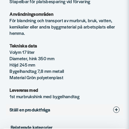
Stapelbar för platsbesparing vid förvaring
Användningsområden
För blandning och transport av murbruk, bruk, vatten,
kemikalier eller andra byggmaterial på arbetsplats eller
hemma.
Tekniska data
Volym 17 liter
Diameter, hink 350 mm
Höjd 245 mm
Bygelhandtag 7,8 mm metall
Material Grön polyetenplast
Levereras med
1st murbrukshink med bygelhandtag
Ställ en produktfråga
question
Fråga oss något om denna produkten...
Relaterade kategorier