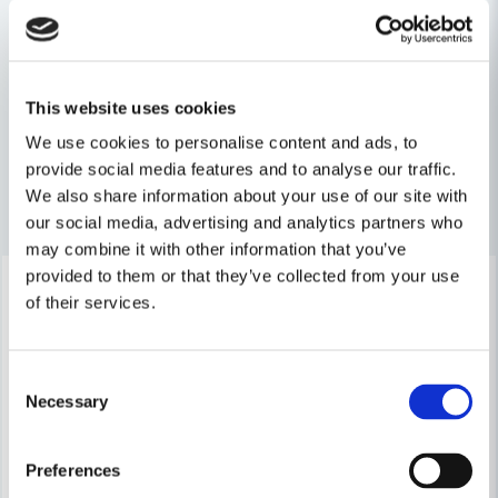
Hinkar & kärl
Mura, Puts & Måla
name
Namn
Byggtillbehör
This website uses cookies
We use cookies to personalise content and ads, to
provide social media features and to analyse our traffic.
email
Mejladress
We also share information about your use of our site with
Andra produkter i kategorin
our social media, advertising and analytics partners who
may combine it with other information that you’ve
provided to them or that they’ve collected from your use
-22%
-23%
Ja, ni får publicera min fråga
of their services.
Consent
Necessary
Selection
Preferences