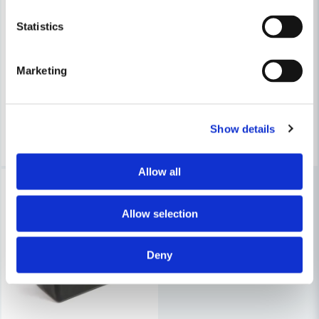
Skicka fråga
TEBO
TEBO
Statistics
TEBO Hink 20 L Standard (Polyeten)
TEBO Hink 12 L (Polyeten)
Marketing
91 kr
36 kr
116 kr
47 kr
Leveranstid ifrån leverantör ca
Leveranstid ifrån leverantör ca
3-7 arbetsdagar
3-7 arbetsdagar
Show details
Köp
Köp
Allow all
-21%
Allow selection
Deny