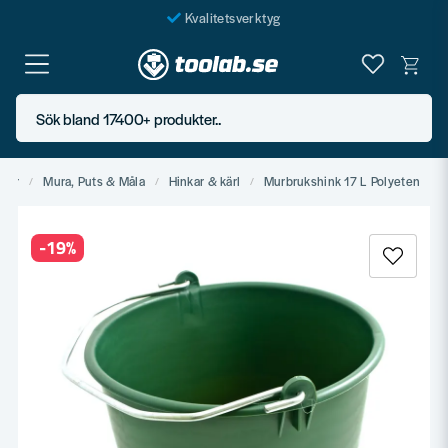
Kvalitetsverktyg
Fraktfritt över 999 SEK*
En järnhandel för alla
Sök bland 17400+ produkter..
Butik i Göteborg
ehör
Mura, Puts & Måla
Hinkar & kärl
Murbrukshink 17 L Polyeten
-
19
%