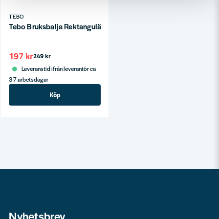
TEBO
Tebo Bruksbalja Rektangulär 65L
197 kr
249 kr
Leveranstid ifrån leverantör ca
3-7 arbetsdagar
Köp
Nyhetsbrev