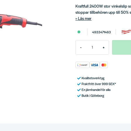
Kraftfull 2400W stor vinkelsli
stoppar tillbehören upp till 50% 
Läs mer
4933471463
-
+
Kvalitetsverktyg
Fraktfritt över 999 SEK*
En järnhandel för alla
Butik i Göteborg