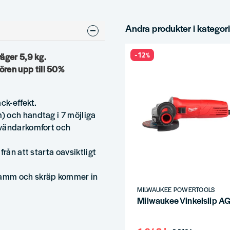
Andra produkter i kategor
-12%
äger 5,9 kg.
ren upp till 50%
ck-effekt.
) och handtag i 7 möjliga
nvändarkomfort och
rån att starta oavsiktligt
damm och skräp kommer in
MILWAUKEE POWERTOOLS
Milwaukee Vinkelslip 