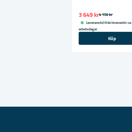
3 649 kr
4 156 kr
Leveranstid ifrån leverantör ca
arbetsdagar
Köp