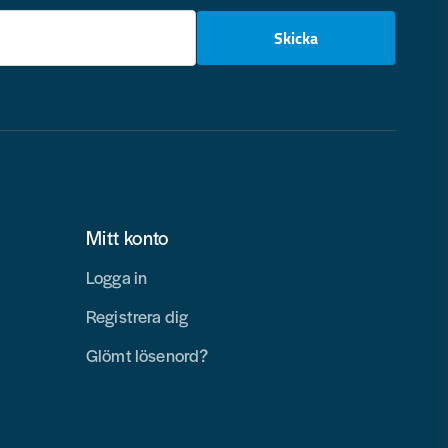
email
Skicka
Mitt konto
Logga in
Registrera dig
Glömt lösenord?