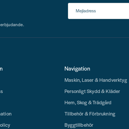
Mejladress
h erbjudande.
on
Navigation
Maskin, Laser & Handverktyg
ss
Personligt Skydd & Kläder
Hem, Skog & Trädgård
mation
Tillbehör & Förbrukning
olicy
Byggtillbehör