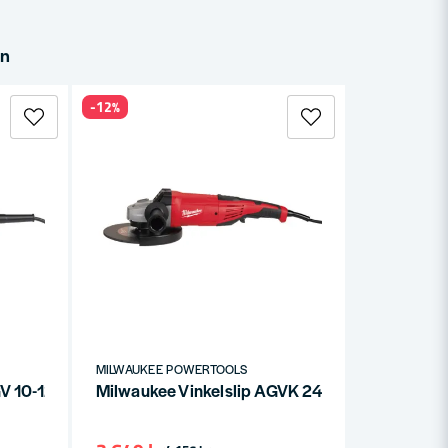
in
-12%
MILWAUKEE POWERTOOLS
AGV 10-125 EK 1000W
Milwaukee Vinkelslip AGVK 24-230 EK DMS 