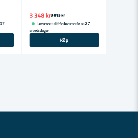
3 348 kr
3 813 kr
 3-7
Leveranstid ifrån leverantör ca 3-7
arbetsdagar
Köp