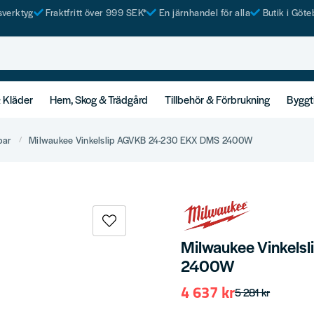
tsverktyg
Fraktfritt över 999 SEK*
En järnhandel för alla
Butik i Göte
& Kläder
Hem, Skog & Trädgård
Tillbehör & Förbrukning
Byggt
par
Milwaukee Vinkelslip AGVKB 24-230 EKX DMS 2400W
Milwaukee Vinkel
2400W
4 637 kr
5 281 kr