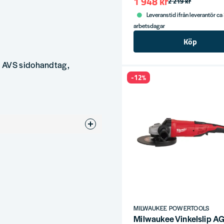
1 948 kr
2 219 kr
Leveranstid ifrån leverantör ca
arbetsdagar
Köp
, AVS sidohandtag,
-12%
ress
MILWAUKEE POWERTOOLS
Milwaukee Vinkelslip 