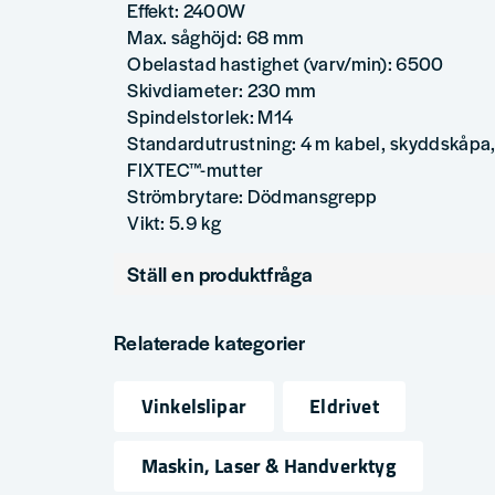
Effekt: 2400W
Max. såghöjd: 68 mm
Obelastad hastighet (varv/min): 6500
Skivdiameter: 230 mm
Spindelstorlek: M14
Standardutrustning: 4 m kabel, skyddskåpa
FIXTEC™-mutter
Strömbrytare: Dödmansgrepp
Vikt: 5.9 kg
Ställ en produktfråga
question
Fråga oss något om denna produkten...
Relaterade kategorier
Vinkelslipar
Eldrivet
name
email
Namn
Mejlad
Maskin, Laser & Handverktyg