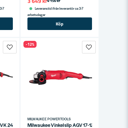
3 649 kr
4 156 kr
 3-7
Leveranstid ifrån leverantör ca 3-7
arbetsdagar
Köp
-12%
MILWAUKEE POWERTOOLS
AGVK 24-230 EK 2400W
Milwaukee Vinkelslip AGV 17-125 XC DMS 175