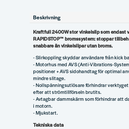
Beskrivning
Kraftfull 2400W stor vinkelslip som endast v
RAPIDSTOP™ bromssystem: stoppar tillbehö
snabbare än vinkelslipar utan broms.
- Slirkoppling skyddar användare från kick ba
- Motorhus med AVS (Anti-Vibrations-System
positioner + AVS sidohandtag för optimal a
mindre slitage.
- Nollspänningsutlösare förhindrar verktyget f
efter att strömtillförseln brutits.
- Avtagbar dammskärm som förhindrar att 
i motorn.
- Mjukstart.
Tekniska data