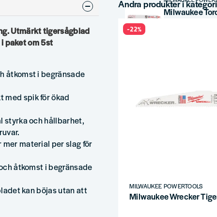
Andra produkter i kategor
-22%
ng. Utmärkt tigersågblad
385 kr
524 kr
s i paket om 5st
MILWAUKEE POWER
ch åtkomst i begränsade
291 kr
495 kr
t med spik för ökad
MILWAUKEE POWER
l styrka och hållbarhet,
Milwaukee Tig
ruvar.
 mer material per slag för
338 kr
460 kr
g och åtkomst i begränsade
MILWAUKEE POWER
MILWAUKEE POWERTOOLS
Milwaukee Tig
bladet kan böjas utan att
Milwaukee Wrecker Tige
255 kr
346 kr