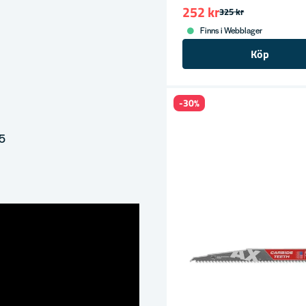
252 kr
325 kr
MILWAUKEE POWER
Finns i Webblager
Köp
1 705 kr
2 324 k
-30%
MILWAUKEE POWER
75
252 kr
325 kr