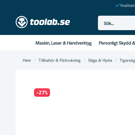
Kvalite
Sök...
Maskin, Laser & Handverktyg
Personligt Skydd 
Hem
Tillbehör & Förbrukning
Såga & Hyvla
Tigerså
-
27
%