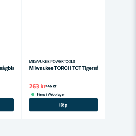
MILWAUKEE POWERTOOLS
rsågblad Karbid 230mm 5-P
Milwaukee TORCH TCT Tigersågblad 230 mm
263 kr
446 kr
Finns i Webblager
Köp