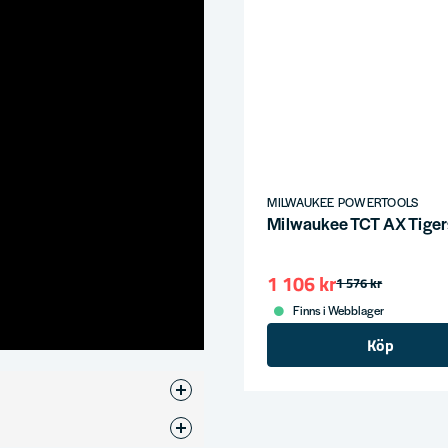
MILWAUKEE POWERTOOLS
Milwaukee TCT AX Tige
1 106 kr
1 576 kr
Finns i Webblager
Köp