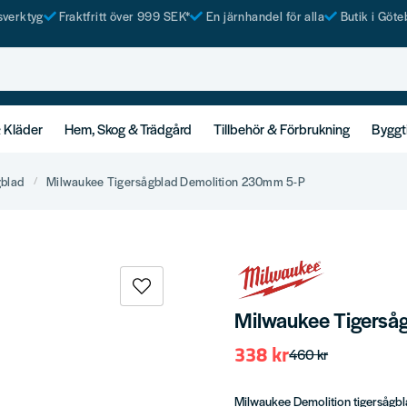
tsverktyg
Fraktfritt över 999 SEK*
En järnhandel för alla
Butik i Göte
& Kläder
Hem, Skog & Trädgård
Tillbehör & Förbrukning
Byggt
gblad
Milwaukee Tigersågblad Demolition 230mm 5-P
Milwaukee Tigerså
338 kr
460 kr
Milwaukee Demolition tigersågblad 