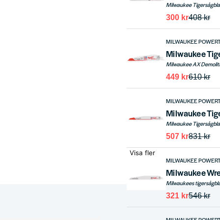
300 kr
408 kr
MILWAUKEE POWER
Milwaukee Tig
449 kr
610 kr
MILWAUKEE POWER
Milwaukee Tig
507 kr
831 kr
Visa fler
MILWAUKEE POWER
Milwaukee Wre
321 kr
546 kr
MILWAUKEE POWER