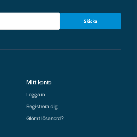
email
Skicka
Mitt konto
Logga in
Registrera dig
Glömt lösenord?