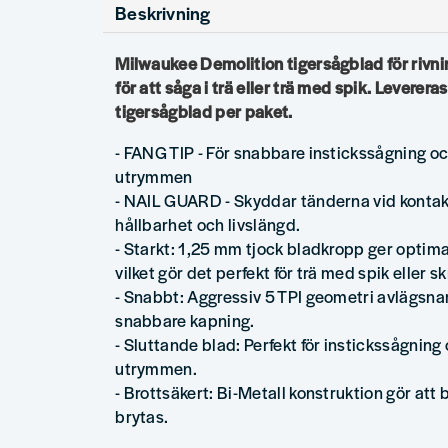
Beskrivning
Milwaukee Demolition tigersågblad för rivni
för att såga i trä eller trä med spik. Leverera
tigersågblad per paket.
- FANG TIP - För snabbare instickssågning o
utrymmen
- NAIL GUARD - Skyddar tänderna vid kontak
hållbarhet och livslängd.
- Starkt: 1,25 mm tjock bladkropp ger optima
vilket gör det perfekt för trä med spik eller sk
- Snabbt: Aggressiv 5 TPI geometri avlägsnar
snabbare kapning.
- Sluttande blad: Perfekt för instickssågnin
utrymmen.
- Brottsäkert: Bi-Metall konstruktion gör att 
brytas.