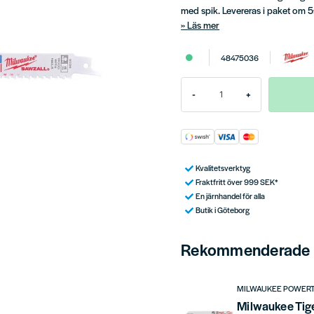
med spik. Levereras i paket om 5
Läs mer
48475036
-
+
Kvalitetsverktyg
Fraktfritt över 999 SEK*
En järnhandel för alla
Butik i Göteborg
Rekommenderade t
MILWAUKEE POWER
Milwaukee Tig