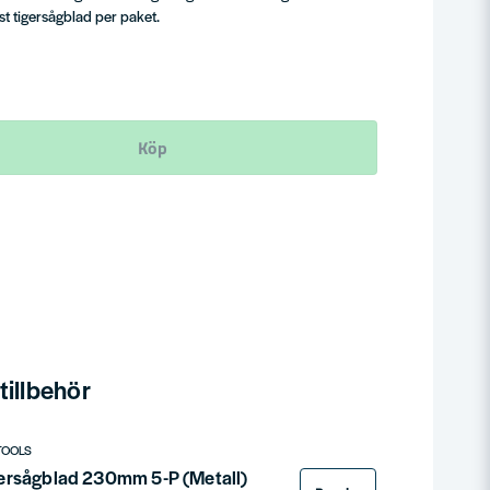
st tigersågblad per paket.
Köp
illbehör
TOOLS
ersågblad 230mm 5-P (Metall)