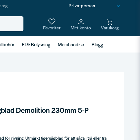
borg
illbehör
El & Belysning
Merchandise
Blogg
gblad Demolition 230mm 5-P
för rivning. Utmärkt tigersågblad för att såga i trä eller trä