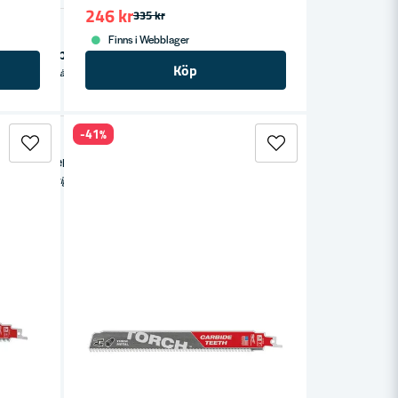
246 kr
335 kr
TOOLS
Finns i Webblager
Milwaukee AX Tigersågblad 230mm 25-Pack (För trä & trä med spik)
Köp
Köp
Milwaukee AX Tigersågblad 230 mm är ett högpresterande sågblad optimerat för trä och trä med spik. Med 5 TPI och aggressiv tandgeometri levererar bladet snabba och effektiva nedskärningar även i tuffa applikationer. Fang Tip-designen gör att bladet snabbt tränger in i materialet, medan den patenterade Nail Guard-tekniken skyddar mot spik och förlänger livslängden. AX-bladen är särskilt utformade för användning med batteridrivna tigersågar och ger upp till 25 % fler nedskärningar per kostnad jämfört med konventionella blad. Levereras i förpackning om 25 st.
r
-41%
TOOLS
Milwaukee Wrecker Tigersågblad 150mm 5-P för metall
Köp
Milwaukee Wrecker är ett extra kraftigt tigersågblad på 150 mm, designat för effektiv sågning i metall och rivningsarbeten. Med en robust Bi-Metall-konstruktion erbjuder bladet lång livslängd och suverän prestanda. Den extra tjocka bladdesignen på 1,60 mm ger ökad styrka och precision. Tack vare förstärkta tandspetsar och djup tandbotten blir sågningen snabbare och mer effektiv, då materialet avlägsnas snabbt. Den lutande bladformen gör det perfekt för kolvkapning och optimal för arbete i metall, rör och trä med spik.