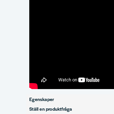
Egenskaper
Ställ en produktfråga
Material
Rivningsblad