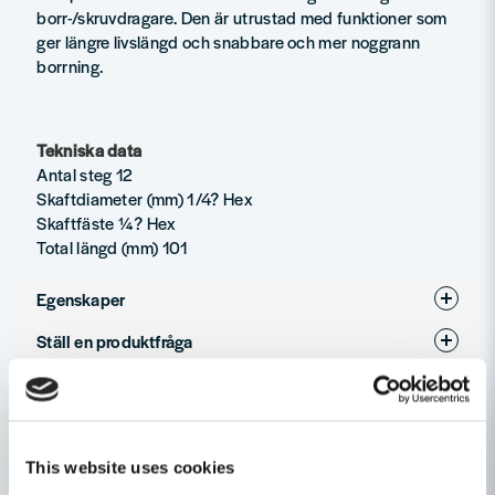
borr-/skruvdragare. Den är utrustad med funktioner som
ger längre livslängd och snabbare och mer noggrann
borrning.
Tekniska data
Antal steg 12
Skaftdiameter (mm) 1/4? Hex
Skaftfäste ¼? Hex
Total längd (mm) 101
Egenskaper
Ställ en produktfråga
Produkttyp
Stegborr
question
Fråga oss något om denna produkten...
Relaterade kategorier
Stegborr
Håltagning
This website uses cookies