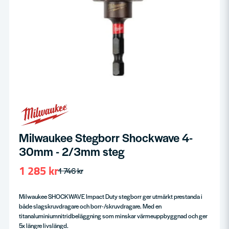
Milwaukee Stegborr Shockwave 4-
30mm - 2/3mm steg
1 285 kr
1 746 kr
Milwaukee SHOCKWAVE Impact Duty stegborr ger utmärkt prestanda i
både slagskruvdragare och borr-/skruvdragare. Med en
titanaluminiumnitridbeläggning som minskar värmeuppbyggnad och ger
5x längre livslängd.