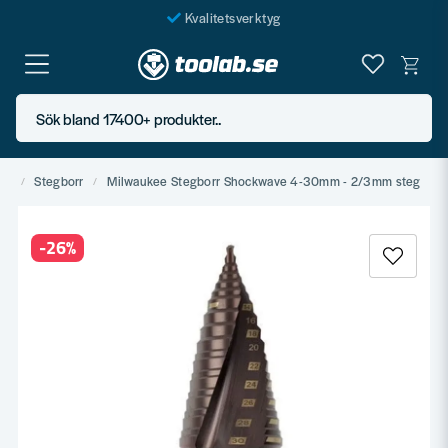
Kvalitetsverktyg
Fraktfritt över 999 SEK*
En järnhandel för alla
Sök bland 17400+ produkter..
Butik i Göteborg
ng
Stegborr
Milwaukee Stegborr Shockwave 4-30mm - 2/3mm steg
-
26
%