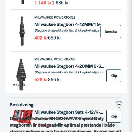
1 148 kr
1 636 kr
MILWAUKEE POWERTOOLS
Milwaukee Stegborr 4-12MM/1 9-Steg
Stegborr är idealiska för järn & icke-järnhaltiga metaller, profiler och rör, koppar, mässing och aluminium, rostfritt stål, plast. Maximal materialtjocklek 4 mm. För att säker ställa bästa möjliga livslängd rekommenderar vi användning av ett kylmedel.
Bevaka
402 kr
659 kr
MILWAUKEE POWERTOOLS
Milwaukee Stegborr 4-20MM 9-Steg
Stegborr är idealiska för järn & icke-järnhaltiga metaller, profiler och rör, koppar, mässing och aluminium, rostfritt stål, plast. Maximal materialtjocklek 4 mm. För att säker ställa bästa möjliga livslängd rekommenderar vi användning av ett kylmedel.
Köp
528 kr
866 kr
Visa fler
Beskrivning
MILWAUKEE POWERTOOLS
Milwaukee Stegborr Sats 4-12/4-20/6-35MM 3-delar
Köp
Den här Milwaukee SHOCKWAVE Impact Duty
Stegborr är idealiska för järn & icke-järnhaltiga metaller, profiler och rör, koppar, mässing och aluminium, rostfritt stål, plast. Maximal materialtjocklek 4 mm. För att säker ställa bästa möjliga livslängd rekommenderar vi användning av ett kylmedel.
stegborren är designad för optimal prestanda i både
1 713 kr
2 809 kr
slagskruvdragare och borr-/skruvdragare. Borren har ett