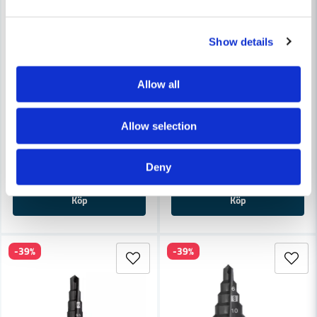
Show details
Allow all
MILWAUKEE POWERTOOLS
MILWAUKEE POWERTOOLS
Milwaukee Stegborr M6-M32
Milwaukee Stegborrsats Shoc
Allow selection
1 148 kr
3 299 kr
1 636 kr
3 665 kr
Deny
Finns i Webblager
Finns i Webblager
Köp
Köp
-39%
-39%