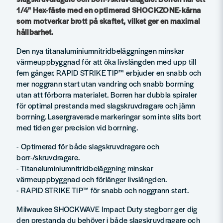
1/4" Hex-fäste med en optimerad SHOCKZONE-kärna
som motverkar brott på skaftet, vilket ger en maximal
hållbarhet.
Den nya titanaluminiumnitridbeläggningen minskar
värmeuppbyggnad för att öka livslängden med upp till
fem gånger. RAPID STRIKE TIP™ erbjuder en snabb och
mer noggrann start utan vandring och snabb borrning
utan att förborra materialet. Borren har dubbla spiraler
för optimal prestanda med slagskruvdragare och jämn
borrning. Lasergraverade markeringar som inte slits bort
med tiden ger precision vid borrning.
- Optimerad för både slagskruvdragare och
borr-/skruvdragare.
- Titanaluminiumnitridbeläggning minskar
värmeuppbyggnad och förlänger livslängden.
- RAPID STRIKE TIP™ för snabb och noggrann start.
Milwaukee SHOCKWAVE Impact Duty stegborr ger dig
den prestanda du behöver i både slagskruvdragare och