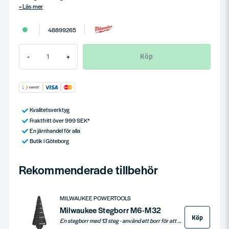
Läs mer
48899265
Köp
-
+
Kvalitetsverktyg
Fraktfritt över 999 SEK*
En järnhandel för alla
Butik i Göteborg
Rekommenderade tillbehör
MILWAUKEE POWERTOOLS
Milwaukee Stegborr M6-M32
Köp
En stegborr med 13 steg - använd ett borr för att borra flera storlekar. Lämpar sig bl.a. för att förstora befintliga hål. Med laseretsad storleksguide för maximal hållbarhet.