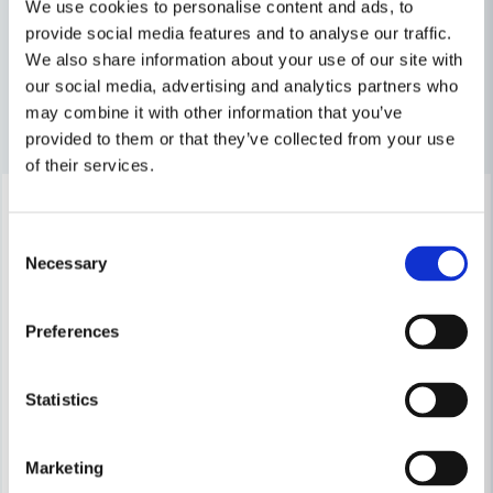
We use cookies to personalise content and ads, to
name
Namn
Tillbehör & Förbrukning
provide social media features and to analyse our traffic.
We also share information about your use of our site with
our social media, advertising and analytics partners who
email
Mejladress
may combine it with other information that you’ve
Andra produkter i kategorin
provided to them or that they’ve collected from your use
of their services.
-30%
-10%
Ja, ni får publicera min fråga
Consent
Necessary
Selection
Preferences
Statistics
Skicka fråga
Marketing