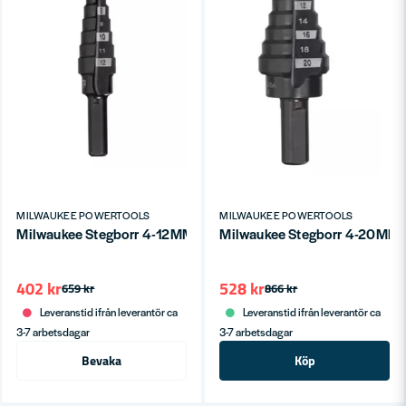
MILWAUKEE POWERTOOLS
MILWAUKEE POWERTOOLS
Milwaukee Stegborr 4-12MM/1 9-Steg
Milwaukee Stegborr 4-20MM 
402 kr
528 kr
659 kr
866 kr
Leveranstid ifrån leverantör ca
Leveranstid ifrån leverantör ca
3-7 arbetsdagar
3-7 arbetsdagar
Bevaka
Köp