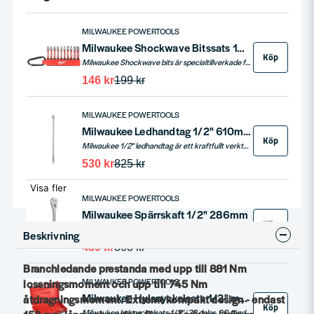
MILWAUKEE POWERTOOLS
Milwaukee Shockwave Bitssats 10-delar Impact 50mm
Köp
Milwaukee Shockwave bits är specialtillverkade för att tåla den höga belastningen från slagskruvdragare. Dessa 50 mm långa bits kommer förpackade i en praktisk bitshållare med karbinhake, perfekt för att hänga i bältet eller byxorna. Shockwave-serien är idealisk för heavy duty applikationer och erbjuder en omfattande lösning för alla borr- och fästningsbehov.
146 kr
199 kr
MILWAUKEE POWERTOOLS
Milwaukee Ledhandtag 1/2" 610mm
Köp
Milwaukee 1/2" ledhandtag är ett kraftfullt verktyg designat för att ge extra hävkraft vid lossning av tuffare bultar och muttrar. Med en längd på 24 tum (610 mm) och ett 180° vridbart huvud, är detta ledhandtag idealiskt för situationer som kräver ökad kraft och flexibilitet. Den vridbara konstruktionen gör det enkelt att komma åt i trånga utrymmen och ger användaren större kontroll under arbete. Ett robust och hållbart verktyg från Milwaukee, perfekt för mekaniker och hantverkare som behöver tillförlitlig kraft och manövrerbarhet.
530 kr
825 kr
Visa fler
MILWAUKEE POWERTOOLS
Milwaukee Spärrskaft 1/2" 286mm
Köp
Milwaukee 1/2 tum spärrskaft med 90 tänders spärrhuvud ger en extremt kort arbetsrörelse på 4 grader för snabb åtdragning i trånga utrymmen. Den slanka designen ger enkel åtkomst där andra spärrar tar i, medan den 286 mm långa kroppen levererar rätt hävarm för kontroll och kraft vid allt från servicejobb till tyngre montage.
Beskrivning
489 kr
803 kr
Branchledande prestanda med upp till 881 Nm
MILWAUKEE POWERTOOLS
lossningsmoment och upp till 745 Nm
Milwaukee Hylsnyckelsats 1/2" mm 28-delar
åtdragningsmoment. Extremt kompakt design - endast
Köp
Milwaukee hylsnyckelsats 1/2" i 28 delar. 90-tänders spärrhuvud med 4° vinkel för trånga arbetsutrymmen. Bläckstämplade för bättre synlighet.