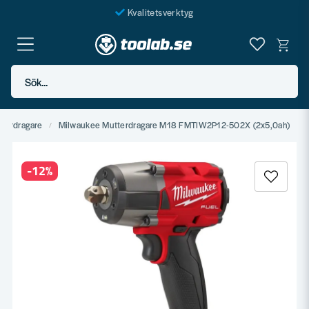
Kvalitetsverktyg
Fraktfritt över 999 SEK*
En järnhandel för alla
Sök...
Butik i Göteborg
terdragare
Milwaukee Mutterdragare M18 FMTIW2P12-502X (2x5,0ah)
-
12
%