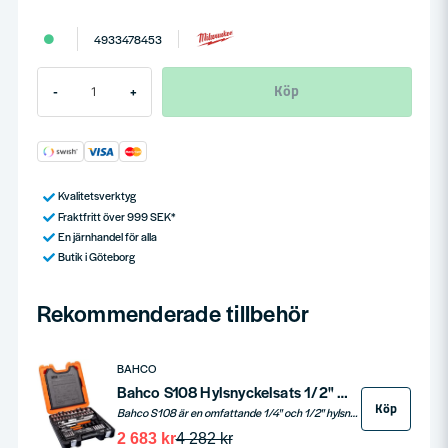
4933478453
Köp
-
+
Kvalitetsverktyg
Fraktfritt över 999 SEK*
En järnhandel för alla
Butik i Göteborg
Rekommenderade tillbehör
BAHCO
Bahco S108 Hylsnyckelsats 1/2" & 1/4" 108-delar
Köp
Bahco S108 är en omfattande 1/4" och 1/2" hylsnyckelsats, inklusive sexkantshylsor, Torx®-hylsor, bitshylsor, förlängare, T-stångshandtag, universalknutar, spärrhandtag, ledhylsnycklar, U-ringnycklar och mer. Tillverkad av högkvalitativ stållegering med matt yta, uppfyller den standarderna ISO 1174 och DIN 3120. Levereras i en HDPE-plastväska.
2 683 kr
4 282 kr