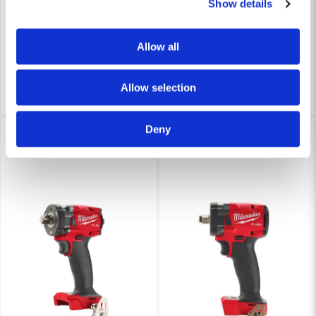
Köp
Show details
Milwaukee M18 B5 är ett kraftfullt 18V 5,0Ah Li-ion batteri som passar till alla Milwaukee M18-verktyg. Utrustat med REDLINK™ elektronik erbjuder batteriet överlägset skydd mot överbelastning, överhettning och överurladdning. Det vibrations- och stöttåliga höljet skyddar cellerna och säkerställer lång livslängd, medan individuell cellövervakning maximerar prestanda och produktivitet. Med upp till 2x längre driftstid och fler uppladdningar jämfört med tidigare batteriteknik, är M18 B5 det perfekta valet för både professionella hantverkare och gör-det-själv-entusiaster.
7 848 kr
7 848 kr
8 938 kr
8 938 kr
1 244 kr
2 438 kr
Leveranstid ifrån leverantör ca
Leveranstid ifrån leverantör ca
Allow all
3-7 arbetsdagar
3-7 arbetsdagar
MILWAUKEE POWERTOOLS
Milwaukee Fällbar Arbetskniv Fastback
Köp
Köp
Köp
Allow selection
Milwaukee fällbar arbetskniv är en lättanvänd, kompakt kniv som sparar tid och ökar effektiviteten. Med enhandsgrepp, integrerad kapfunktion, verktygslöst bladbyte och inbyggd kabelskalare blir detta ett perfekt verktyg för alla snabbt behov.
256 kr
348 kr
Deny
-12%
-12%