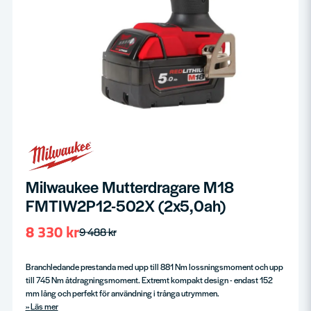
Milwaukee Mutterdragare M18
FMTIW2P12-502X (2x5,0ah)
8 330 kr
9 488 kr
Branchledande prestanda med upp till 881 Nm lossningsmoment och upp
till 745 Nm åtdragningsmoment. Extremt kompakt design - endast 152
mm lång och perfekt för användning i trånga utrymmen.
Läs mer