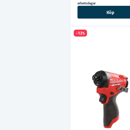
ress
arbetsdagar
Köp
-12%