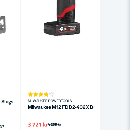
Slagskruvdragare 18V HD-BOX (utan batterier)
MILWAUKEE POWERTOOLS
Milwaukee M12 FDD2-402X Borrskruvdragare 
3 721 kr
4 238 kr
 3-7