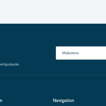
Mejladress
h erbjudande.
on
Navigation