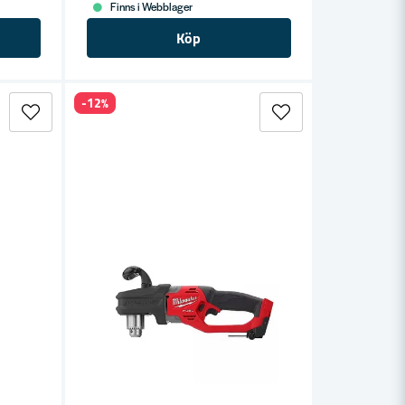
Finns i Webblager
Köp
-12%