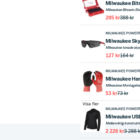
Milwaukee Bit
285 kr
388 kr
MILWAUKEE POWER
Milwaukee Sk
127 kr
164 kr
MILWAUKEE POWER
Milwaukee Han
53 kr
73 kr
Visa fler
MILWAUKEE POWER
2 226 kr
3 288 k