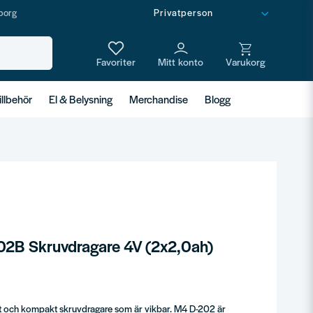
borg
illbehör
El & Belysning
Merchandise
Blogg
2B Skruvdragare 4V (2x2,0ah)
t och kompakt skruvdragare som är vikbar. M4 D-202 är