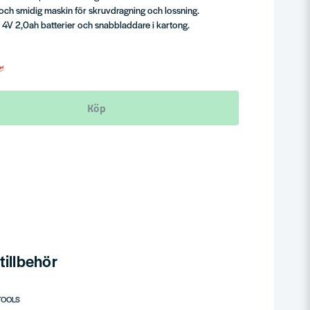
t och smidig maskin för skruvdragning och lossning.
 4V 2,0ah batterier och snabbladdare i kartong.
Köp
illbehör
TOOLS