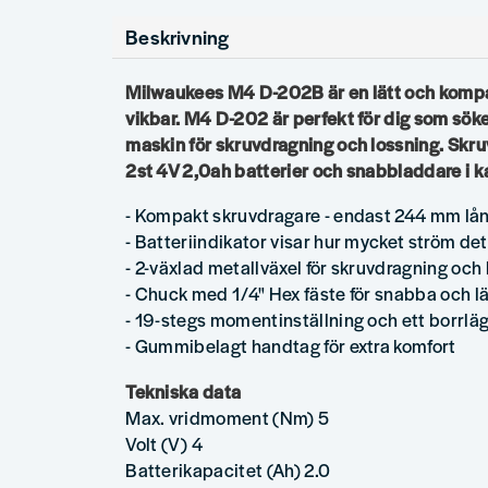
Beskrivning
Milwaukees M4 D-202B är en lätt och komp
vikbar. M4 D-202 är perfekt för dig som söke
maskin för skruvdragning och lossning. Skr
2st 4V 2,0ah batterier och snabbladdare i k
- Kompakt skruvdragare - endast 244 mm lå
- Batteriindikator visar hur mycket ström det 
- 2-växlad metallväxel för skruvdragning och
- Chuck med 1/4" Hex fäste för snabba och lä
- 19-stegs momentinställning och ett borrlä
- Gummibelagt handtag för extra komfort
Tekniska data
Max. vridmoment (Nm) 5
Volt (V) 4
Batterikapacitet (Ah) 2.0