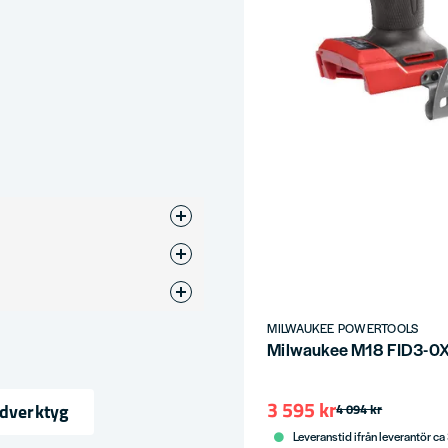
MILWAUKEE POWERTOOLS
r det mellan varje steg?
Milwaukee M18 FID3-0X 
3 595 kr
ndverktyg
4 094 kr
Leveranstid ifrån leverantör ca
d 21 steg där varje steg ökar