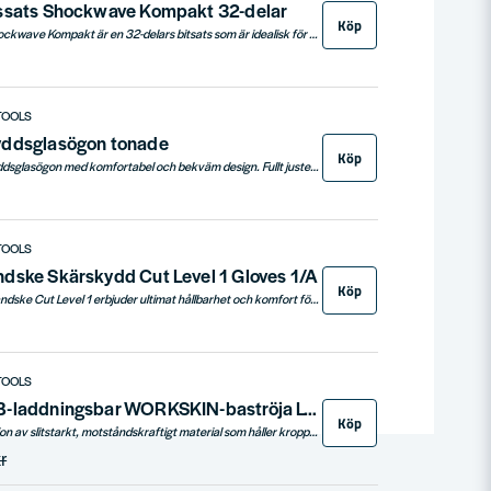
ssats Shockwave Kompakt 32-delar
Köp
Milwaukee Bitssats Shockwave Kompakt är en 32-delars bitsats som är idealisk för skruvdragare. Den är slitstark och har ett brett utbud av bits i olika storlekar och former för alla dina behov.
TOOLS
yddsglasögon tonade
Köp
Milwaukee tonade skyddsglasögon med komfortabel och bekväm design. Fullt justerbar och avtagbar näsbrygga för att passa alla ansiktsformer.
TOOLS
dske Skärskydd Cut Level 1 Gloves 1/A
Köp
Milwaukee Montagehandske Cut Level 1 erbjuder ultimat hållbarhet och komfort för materialhantering och lättare konstruktionsarbete. Med nitrilförstärkt handflata och SMARTSWIPE™ touchfunktion är dessa handskar idealiska för att hantera små föremål och använda pekskärmsenheter utan hinder. Certifierade för skärskydd (EN ISO 21420 och EN388:2016 4121A), är de en säkerhetsmässig nödvändighet på arbetsplatsen.
TOOLS
Milwaukee USB-laddningsbar WORKSKIN-baströja L4 HBLB-301 (1x3,0ah)
Köp
Mellanviktig konstruktion av slitstarkt, motståndskraftigt material som håller kroppen varm och torr. Uppvärmning på 2,5 min.
r