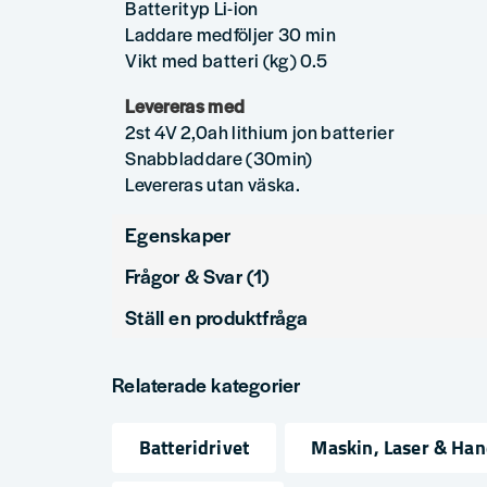
Batterityp Li-ion
Laddare medföljer 30 min
Vikt med batteri (kg) 0.5
Levereras med
2st 4V 2,0ah lithium jon batterier
Snabbladdare (30min)
Levereras utan väska.
Egenskaper
Frågor & Svar (1)
produktyp
skruvdragare
Ställ en produktfråga
Varumärke
Milwaukee
Helena Broberg frågade
för 9 månader sedan
question
Vad är det minsta vridmomentet på M4 D? Hur mycket ä
Fråga oss något om denna produkten...
Relaterade kategorier
Butiken svarade
Hej Helena
Batteridrivet
Maskin, Laser & Ha
name
Milwaukee M4 D har minsta vridmoment på ca 1 Nm, me
email