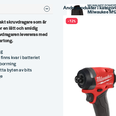
MILWAUKEE POWER
Andra produkter i kategor
-12%
akt skruvdragare som är
2 144,4 kr
3 574
r en lätt och smidig
uvdragaren levereras med
artong.
ng
finns kvar i batteriet
 borrning
tta byten av bits
ge