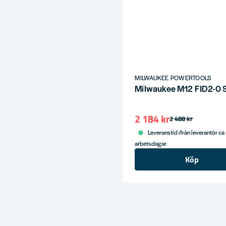
MILWAUKEE POWERTOOLS
Milwaukee M12 FID2-0 Sl
2 184 kr
2 488 kr
Leveranstid ifrån leverantör ca
arbetsdagar
Köp