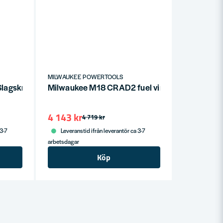
MILWAUKEE POWERTOOLS
agskruvdragare 12V (utan batterier)
Milwaukee M18 CRAD2 fuel vinkelborrmaskin (u
4 143 kr
4 719 kr
 3-7
Leveranstid ifrån leverantör ca 3-7
arbetsdagar
Köp