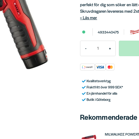
perfekt för dig som söker en lät
Skruvdragaren levereras med 2st
Läs mer
4933440475
-
+
Kvalitetsverktyg
Fraktfritt över 999 SEK*
En järnhandel för alla
Butik i Göteborg
Rekommenderade t
MILWAUKEE POWER