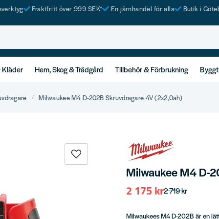
tsverktyg
Fraktfritt över 999 SEK*
En järnhandel för alla
Butik i Göte
& Kläder
Hem, Skog & Trädgård
Tillbehör & Förbrukning
Byggt
uvdragare
Milwaukee M4 D-202B Skruvdragare 4V (2x2,0ah)
Milwaukee M4 D-20
2 175 kr
2 719 kr
Milwaukees M4 D-202B är en lät