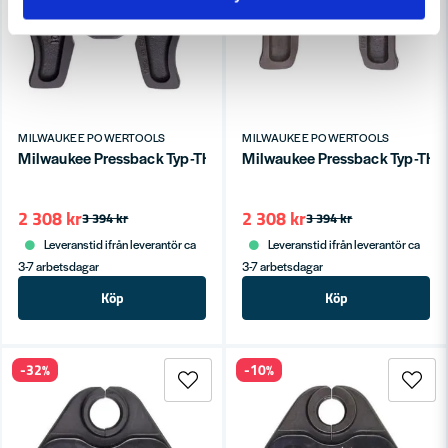
Skicka fråga
MILWAUKEE POWERTOOLS
MILWAUKEE POWERTOOLS
Milwaukee Pressback Typ-TH M12 Ø25mm
Milwaukee Pressback Typ-T
2 308 kr
2 308 kr
3 394 kr
3 394 kr
Leveranstid ifrån leverantör ca
Leveranstid ifrån leverantör ca
3-7 arbetsdagar
3-7 arbetsdagar
Köp
Köp
-32%
-10%