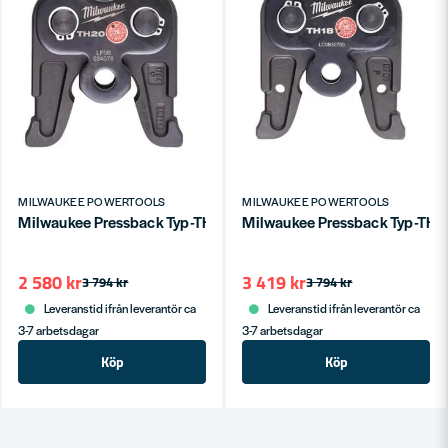
MILWAUKEE POWERTOOLS
MILWAUKEE POWERTOOLS
Milwaukee Pressback Typ-TH M18 Ø20mm
Milwaukee Pressback Typ-T
2 580 kr
3 419 kr
3 794 kr
3 794 kr
Leveranstid ifrån leverantör ca
Leveranstid ifrån leverantör ca
3-7 arbetsdagar
3-7 arbetsdagar
Köp
Köp