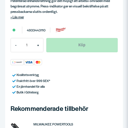
Patenterad enhandsfattning gör det möjligt att arbeta i områden med
begränsat utrymme. Press-indikator ger en visuell bekräftelse på att
pressbackarna slutits ordentligt.
Läs mer
4933443110
Köp
-
+
Kvalitetsverktyg
Fraktfritt över 999 SEK*
En järnhandel för alla
Butik i Göteborg
Rekommenderade tillbehör
MILWAUKEE POWERTOOLS