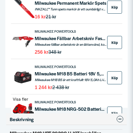
Milwaukee Permanent Markör Spets
Köp
INKZALL™ Tunn spets markör är ett oumbärligt verktyg för bygg- och kontorsmiljöer, med en hållbar spets som förblir skarp och motstår tryck. Idealisk för markering på grova ytor som betong, samt på trä, metall, plywood och plast. Markören har snabbverkande bläck, fungerar även efter 72 timmar utan kork och är utrustad med praktiska fästen och hål för enkel hantering och förvaring.
16 kr
21 kr
MILWAUKEE POWERTOOLS
Milwaukee Fällbar Arbetskniv Fastback
Köp
Milwaukee fällbar arbetskniv är en lättanvänd, kompakt kniv som sparar tid och ökar effektiviteten. Med enhandsgrepp, integrerad kapfunktion, verktygslöst bladbyte och inbyggd kabelskalare blir detta ett perfekt verktyg för alla snabbt behov.
256 kr
348 kr
MILWAUKEE POWERTOOLS
Milwaukee M18 B5 Batteri 18V 5,0ah
Köp
Milwaukee M18 B5 är ett kraftfullt 18V 5,0Ah Li-ion batteri som passar till alla Milwaukee M18-verktyg. Utrustat med REDLINK™ elektronik erbjuder batteriet överlägset skydd mot överbelastning, överhettning och överurladdning. Det vibrations- och stöttåliga höljet skyddar cellerna och säkerställer lång livslängd, medan individuell cellövervakning maximerar prestanda och produktivitet. Med upp till 2x längre driftstid och fler uppladdningar jämfört med tidigare batteriteknik, är M18 B5 det perfekta valet för både professionella hantverkare och gör-det-själv-entusiaster.
1 244 kr
2 438 kr
Visa fler
MILWAUKEE POWERTOOLS
Milwaukee M18 NRG-502 Batteripaket 18V (2x5,0ah + Laddare)
Köp
Milwaukee M18 NRG-502 är ett högpresterande batteripaket som inkluderar två 18V 5,0Ah Li-Ion batterier, ett M12 B2 12V batteri samt en snabbladdare. Det är designat för att ge optimal produktivitet, längre driftstid och mer kraft.
Beskrivning
3 244 kr
5 063 kr