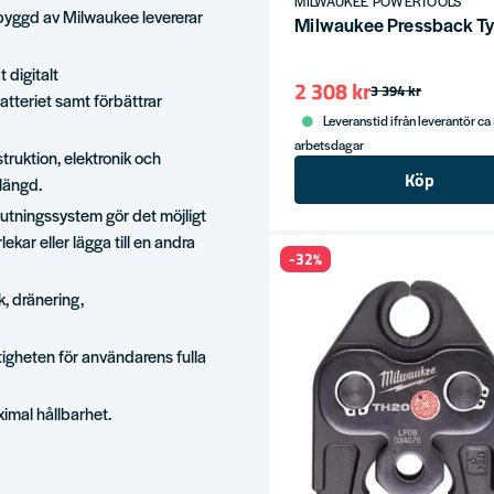
MILWAUKEE POWERTOOLS
yggd av Milwaukee levererar
Milwaukee Pressback 
146 kr
199 kr
 digitalt
2 308 kr
3 394 kr
tteriet samt förbättrar
Leveranstid ifrån leverantör ca
arbetsdagar
ruktion, elektronik och
Köp
slängd.
tningssystem gör det möjligt
kar eller lägga till en andra
-32%
k, dränering,
igheten för användarens fulla
ximal hållbarhet.