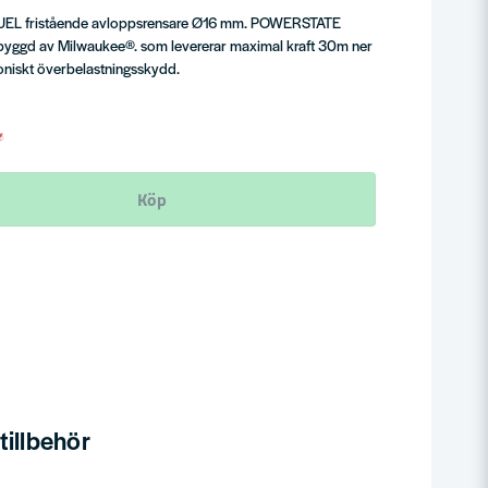
EL fristående avloppsrensare Ø16 mm. POWERSTATE
 byggd av Milwaukee®. som levererar maximal kraft 30m ner
oniskt överbelastningsskydd.
Köp
illbehör