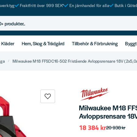
tsverktyg
Fraktfritt över 999 SEK*
En järnhandel för alla
Butik i Göte
rodukter..
& Kläder
Hem, Skog & Trädgård
Tillbehör & Förbrukning
Byggt
iga
Milwaukee M18 FFSDC16-502 Fristående Avloppsrensare 18V (2x5,0
Milwaukee M18 FF
Avloppsrensare 18
18 384 kr
20 938 kr