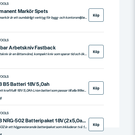
TOOLS
manent Markör Spets
Köp
INKZALL™ Tunn spets markör är ett oumbärligt verktyg för bygg- och kontorsmiljöer, med en hållbar spets som förblir skarp och motstår tryck. Idealisk för markering på grova ytor som betong, samt på trä, metall, plywood och plast. Markören har snabbverkande bläck, fungerar även efter 72 timmar utan kork och är utrustad med praktiska fästen och hål för enkel hantering och förvaring.
TOOLS
lbar Arbetskniv Fastback
Köp
Milwaukee fällbar arbetskniv är en lättanvänd, kompakt kniv som sparar tid och ökar effektiviteten. Med enhandsgrepp, integrerad kapfunktion, verktygslöst bladbyte och inbyggd kabelskalare blir detta ett perfekt verktyg för alla snabbt behov.
TOOLS
 B5 Batteri 18V 5,0ah
Köp
Milwaukee M18 B5 är ett kraftfullt 18V 5,0Ah Li-ion batteri som passar till alla Milwaukee M18-verktyg. Utrustat med REDLINK™ elektronik erbjuder batteriet överlägset skydd mot överbelastning, överhettning och överurladdning. Det vibrations- och stöttåliga höljet skyddar cellerna och säkerställer lång livslängd, medan individuell cellövervakning maximerar prestanda och produktivitet. Med upp till 2x längre driftstid och fler uppladdningar jämfört med tidigare batteriteknik, är M18 B5 det perfekta valet för både professionella hantverkare och gör-det-själv-entusiaster.
r
TOOLS
Milwaukee M18 NRG-502 Batteripaket 18V (2x5,0ah + Laddare)
Köp
Milwaukee M18 NRG-502 är ett högpresterande batteripaket som inkluderar två 18V 5,0Ah Li-Ion batterier, ett M12 B2 12V batteri samt en snabbladdare. Det är designat för att ge optimal produktivitet, längre driftstid och mer kraft.
r