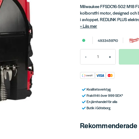
Milwaukee FFSDC16-502 M18 FU
kolborstfri motor, designad och
i avloppet. REDLINK PLUS elektr
Läs mer
4933459710
-
+
Kvalitetsverktyg
Fraktfritt över 999 SEK*
En järnhandel för alla
Butik i Göteborg
Rekommenderade t