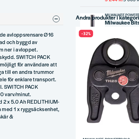
MILWAUKEE POWER
Andra produkter i kategor
Milwaukee Bit
-32%
de avloppsrensare Ø16
42 kr
58 kr
ad och byggd av
 ner i avloppet.
MILWAUKEE POWER
gsskydd. SWITCH PACK
möjligt för användare att
ga till en andra trummor
633 kr
1 038 kr
le för enklare transport.
dal. SWITCH PACK
MILWAUKEE POWER
0 varv/minut.
Milwaukee Sn
d 2 x 5.0 Ah REDLITHIUM-
h med 1 x ryggsäcksenhet,
256 kr
348 kr
skär &
MILWAUKEE POWER