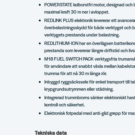
POWERSTATE kolborstfri motor, designad och b
maximal kraft 30 m ner i avloppet.
REDLINK PLUS elektronik levererar ett avancerat
överbelastningsskydd för både verktyget och ba
verktygets prestanda under belastning.
REDLITHIUM-ION har en överlägsen batterikonst
prestanda som levererar längre driftstid och liv
M18 FUEL SWITCH PACK verktygsfria trumanslu
för användare att snabbt växla mellan kabelstorle
trumma för att nå 30 m långa rör.
Inbyggd ryggsäckssele för enkel transport till ta
krypgrundsutrymmen eller städning.
Integrerad trummbroms sänker elektroniskt hast
kontroll och säkerhet.
Elektronisk fotpedal med anti-glid grepp för ma
Tekniska data