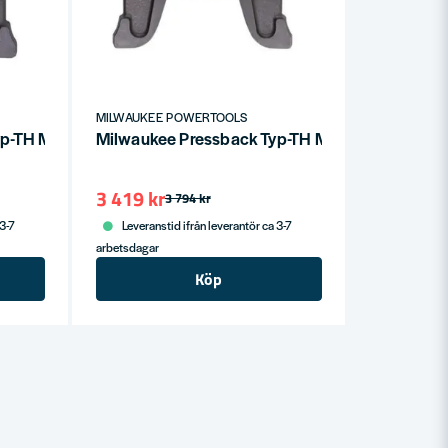
MILWAUKEE POWERTOOLS
Typ-TH M18 Ø20mm
Milwaukee Pressback Typ-TH M18 Ø18mm
3 419 kr
3 794 kr
 3-7
Leveranstid ifrån leverantör ca 3-7
arbetsdagar
Köp