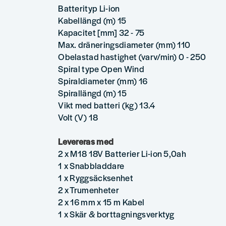
Batterityp Li-ion
Kabellängd (m) 15
Kapacitet [mm] 32 - 75
Max. dräneringsdiameter (mm) 110
Obelastad hastighet (varv/min) 0 - 250
Spiral type Open Wind
Spiraldiameter (mm) 16
Spirallängd (m) 15
Vikt med batteri (kg) 13.4
Volt (V) 18
Levereras med
2 x M18 18V Batterier Li-ion 5,0ah
1 x Snabbladdare
1 x Ryggsäcksenhet
2 x Trumenheter
2 x 16 mm x 15 m Kabel
1 x Skär & borttagningsverktyg