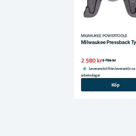
MILWAUKEE POWERTOOLS
Milwaukee Pressback 
2 580 kr
3 794 kr
Leveranstid ifrån leverantör ca
arbetsdagar
Köp