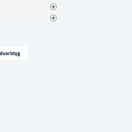
ndverktyg
ress