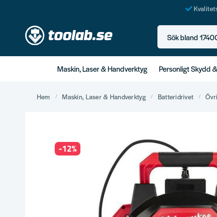
Kvalite
Sök bland 17400+ p
Maskin, Laser & Handverktyg
Personligt Skydd 
Hem
Maskin, Laser & Handverktyg
Batteridrivet
Övr
-
12
%