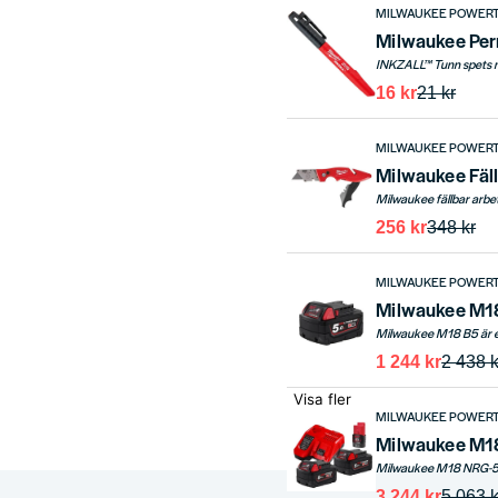
MILWAUKEE POWER
Milwaukee Per
16 kr
21 kr
MILWAUKEE POWER
Milwaukee Fäl
256 kr
348 kr
MILWAUKEE POWER
Milwaukee M18
1 244 kr
2 438 k
Visa fler
MILWAUKEE POWER
3 244 kr
5 063 k