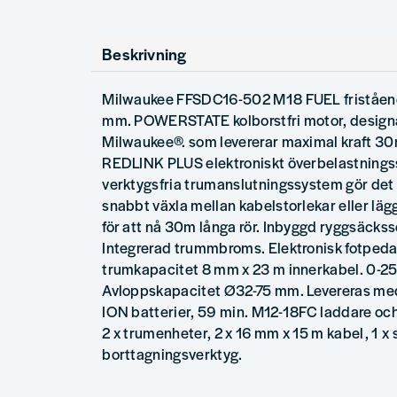
Beskrivning
Milwaukee FFSDC16-502 M18 FUEL friståen
mm. POWERSTATE kolborstfri motor, design
Milwaukee®. som levererar maximal kraft 30m
REDLINK PLUS elektroniskt överbelastnin
verktygsfria trumanslutningssystem gör det 
snabbt växla mellan kabelstorlekar eller läg
för att nå 30m långa rör. Inbyggd ryggsäcksse
Integrerad trummbroms. Elektronisk fotpe
trumkapacitet 8 mm x 23 m innerkabel. 0-25
Avloppskapacitet Ø32-75 mm. Levereras me
ION batterier, 59 min. M12-18FC laddare oc
2 x trumenheter, 2 x 16 mm x 15 m kabel, 1 x 
borttagningsverktyg.