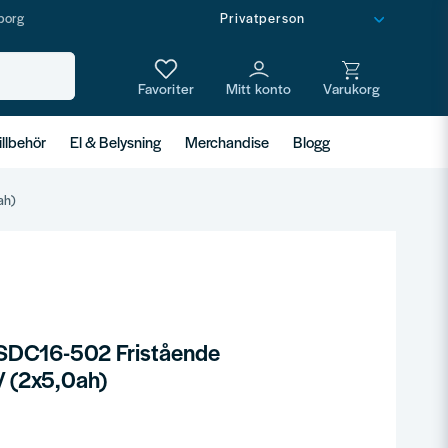
borg
illbehör
El & Belysning
Merchandise
Blogg
ah)
SDC16-502 Fristående
V (2x5,0ah)