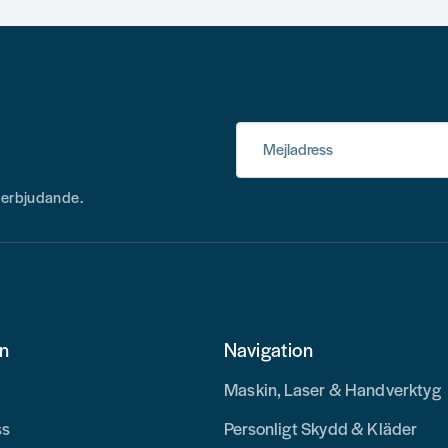
Mejladress
h erbjudande.
on
Navigation
Maskin, Laser & Handverktyg
ss
Personligt Skydd & Kläder