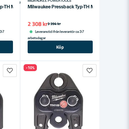
Köp
MILWAUKEE POWERTOOLS
Milwaukee Shockwave bits är specialtillverkade för att tåla den höga belastningen från slagskruvdragare. Dessa 50 mm långa bits kommer förpackade i en praktisk bitshållare med karbinhake, perfekt för att hänga i bältet eller byxorna. Shockwave-serien är idealisk för heavy duty applikationer och erbjuder en omfattande lösning för alla borr- och fästningsbehov.
Typ-TH M12 Ø25mm
Milwaukee Pressback Typ-TH M12 Ø20mm
2 308 kr
3 394 kr
 3-7
Leveranstid ifrån leverantör ca 3-7
arbetsdagar
Köp
-10%