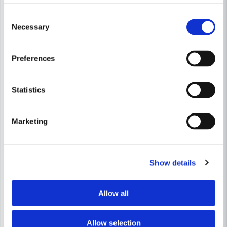
Consent
Necessary
Selection
Preferences
Skicka fråga
Statistics
Marketing
MILWAUKEE POWERTOOLS
MILWAUKEE POWERTOOLS
Milwaukee Pressback Typ-TH M12 Ø25mm
Milwaukee Pressback Typ-T
Show details
2 308 kr
2 308 kr
3 394 kr
3 394 kr
Leveranstid ifrån leverantör ca
Leveranstid ifrån leverantör ca
3-7 arbetsdagar
3-7 arbetsdagar
Allow all
Köp
Köp
Allow selection