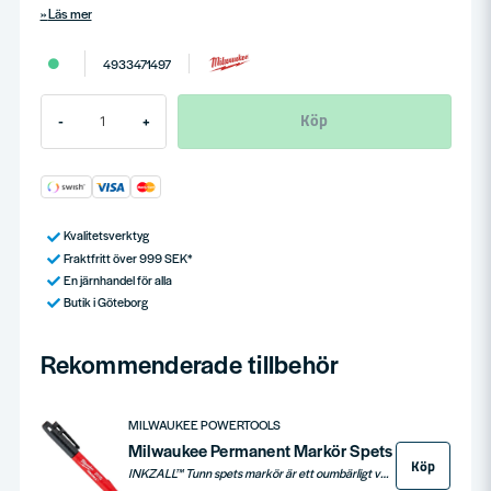
Läs mer
4933471497
Köp
-
+
Kvalitetsverktyg
Fraktfritt över 999 SEK*
En järnhandel för alla
Butik i Göteborg
Rekommenderade tillbehör
MILWAUKEE POWERTOOLS
Milwaukee Permanent Markör Spets
Köp
INKZALL™ Tunn spets markör är ett oumbärligt verktyg för bygg- och kontorsmiljöer, med en hållbar spets som förblir skarp och motstår tryck. Idealisk för markering på grova ytor som betong, samt på trä, metall, plywood och plast. Markören har snabbverkande bläck, fungerar även efter 72 timmar utan kork och är utrustad med praktiska fästen och hål för enkel hantering och förvaring.