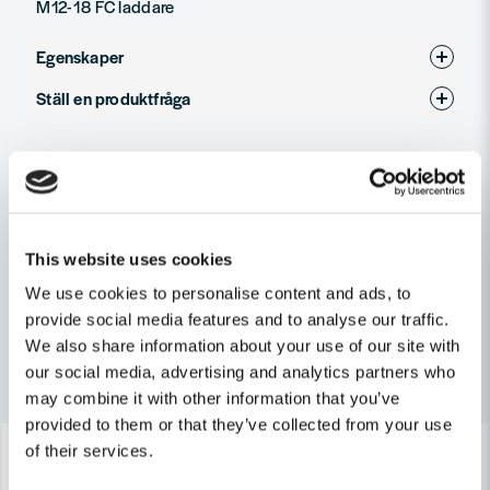
M12-18 FC laddare
Egenskaper
Ställ en produktfråga
Varumärke
Milwaukee
question
Produkttyp
Bandsåg
Fråga oss något om denna produkten...
Relaterade kategorier
Spänning
18V
Batteridrivet
This website uses cookies
name
Namn
Maskin, Laser & Handverktyg
Övriga
We use cookies to personalise content and ads, to
provide social media features and to analyse our traffic.
We also share information about your use of our site with
email
Mejladress
Andra produkter i kategorin
our social media, advertising and analytics partners who
may combine it with other information that you’ve
provided to them or that they’ve collected from your use
-32%
-32%
of their services.
Ja, ni får publicera min fråga