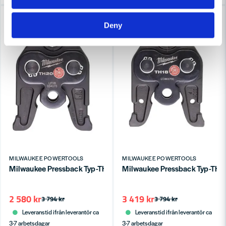
-32%
-10%
Deny
MILWAUKEE POWERTOOLS
MILWAUKEE POWERTOOLS
Milwaukee Pressback Typ-TH M18 Ø20mm
Milwaukee Pressback Typ-T
2 580 kr
3 419 kr
3 794 kr
3 794 kr
Leveranstid ifrån leverantör ca
Leveranstid ifrån leverantör ca
3-7 arbetsdagar
3-7 arbetsdagar