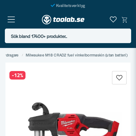
Kvalitetsverktyg
Fraktfritt över 999 SEK*
En järnhandel för alla
Sök bland 17400+ produkter..
Butik i Göteborg
kruvdragare
Milwaukee M18 CRAD2 fuel vinkelborrmaskin (utan batteri)
-
12
%