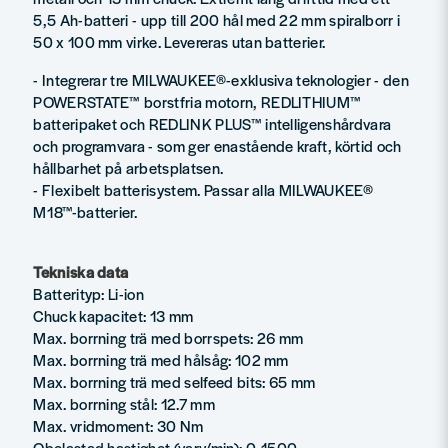
5,5 Ah-batteri - upp till 200 hål med 22 mm spiralborr i
50 x 100 mm virke. Levereras utan batterier.
- Integrerar tre MILWAUKEE®-exklusiva teknologier - den
POWERSTATE™ borstfria motorn, REDLITHIUM™
batteripaket och REDLINK PLUS™ intelligenshårdvara
och programvara - som ger enastående kraft, körtid och
hållbarhet på arbetsplatsen.
- Flexibelt batterisystem. Passar alla MILWAUKEE®
M18™-batterier.
Tekniska data
Batterityp: Li-ion
Chuck kapacitet: 13 mm
Max. borrning trä med borrspets: 26 mm
Max. borrning trä med hålsåg: 102 mm
Max. borrning trä med selfeed bits: 65 mm
Max. borrning stål: 12.7 mm
Max. vridmoment: 30 Nm
Obelastad hastighet (varv/min): 0-1500