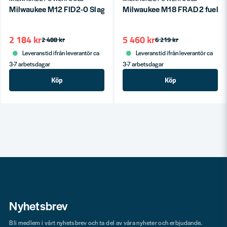
Milwaukee M12 FID2-0 Slagskruvdragare 12V (utan batterier)
Milwaukee M18 FRAD2 fuel supe
2 184 kr
5 460 kr
2 488 kr
6 219 kr
Leveranstid ifrån leverantör ca
Leveranstid ifrån leverantör ca
3-7 arbetsdagar
3-7 arbetsdagar
Köp
Köp
Nyhetsbrev
Bli medlem i vårt nyhetsbrev och ta del av våra nyheter och erbjudande.