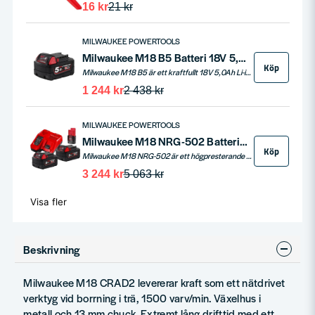
16 kr
21 kr
MILWAUKEE POWERTOOLS
Milwaukee M18 B5 Batteri 18V 5,0ah
Köp
Milwaukee M18 B5 är ett kraftfullt 18V 5,0Ah Li-ion batteri som passar till alla Milwaukee M18-verktyg. Utrustat med REDLINK™ elektronik erbjuder batteriet överlägset skydd mot överbelastning, överhettning och överurladdning. Det vibrations- och stöttåliga höljet skyddar cellerna och säkerställer lång livslängd, medan individuell cellövervakning maximerar prestanda och produktivitet. Med upp till 2x längre driftstid och fler uppladdningar jämfört med tidigare batteriteknik, är M18 B5 det perfekta valet för både professionella hantverkare och gör-det-själv-entusiaster.
1 244 kr
2 438 kr
MILWAUKEE POWERTOOLS
Milwaukee M18 NRG-502 Batteripaket 18V (2x5,0ah + Laddare)
Köp
Milwaukee M18 NRG-502 är ett högpresterande batteripaket som inkluderar två 18V 5,0Ah Li-Ion batterier, ett M12 B2 12V batteri samt en snabbladdare. Det är designat för att ge optimal produktivitet, längre driftstid och mer kraft.
3 244 kr
5 063 kr
Visa fler
Beskrivning
Milwaukee M18 CRAD2 levererar kraft som ett nätdrivet
verktyg vid borrning i trä, 1500 varv/min. Växelhus i
metall och 13 mm chuck. Extremt lång drifttid med ett