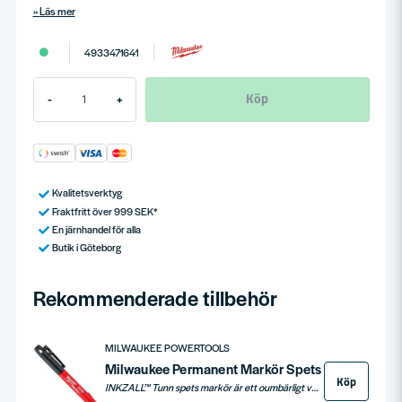
Läs mer
4933471641
Köp
-
+
Kvalitetsverktyg
Fraktfritt över 999 SEK*
En järnhandel för alla
Butik i Göteborg
Rekommenderade tillbehör
MILWAUKEE POWERTOOLS
Milwaukee Permanent Markör Spets
Köp
INKZALL™ Tunn spets markör är ett oumbärligt verktyg för bygg- och kontorsmiljöer, med en hållbar spets som förblir skarp och motstår tryck. Idealisk för markering på grova ytor som betong, samt på trä, metall, plywood och plast. Markören har snabbverkande bläck, fungerar även efter 72 timmar utan kork och är utrustad med praktiska fästen och hål för enkel hantering och förvaring.