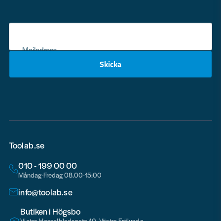
Mejladress
Skicka
email
Toolab.se
010 - 199 00 00
Måndag-Fredag 08.00-15:00
info@toolab.se
Butiken i Högsbo
Victor Hasselbladsgata 10, Västra Frölunda