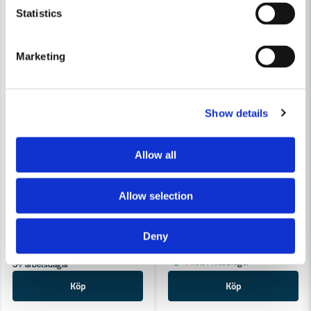
Statistics
Marketing
Show details
Allow all
MILWAUKEE POWERTOOLS
Milwaukee M18 FID3-0X Slagskruvdragare 18V HD-BOX (utan ba
MILWAUKEE POWERTOOLS
Allow selection
Milwaukee M12 FDD2-402X Bor
3 595 kr
4 094 kr
Deny
3 721 kr
4 238 kr
Leveranstid ifrån leverantör ca
Finns i Webblager
3-7 arbetsdagar
Köp
Köp