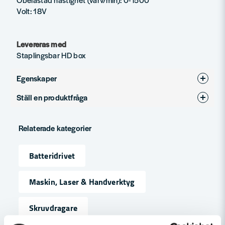
Volt: 18V
Levereras med
Staplingsbar HD box
Egenskaper
Ställ en produktfråga
Produkttyp
Vinkelborrmaskin
question
Spänning
18V
Fråga oss något om denna produkten...
Relaterade kategorier
Varumärke
Milwaukee
Batteridrivet
name
Namn
Maskin, Laser & Handverktyg
Skruvdragare
email
Mejladress